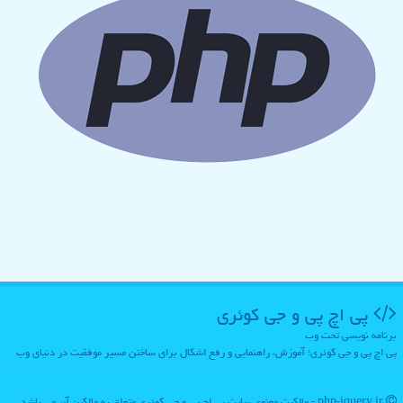
پی اچ پی و جی كوئری
برنامه نویسی تحت وب
پی اچ پی و جی کوئری؛ آموزش، راهنمایی و رفع اشکال برای ساختن مسیر موفقیت در دنیای وب
php-jquery.ir - مالکیت معنوی سایت پی اچ پی و جی كوئری متعلق به مالکین آن می باشد