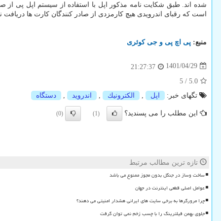
است که رقبای اندرویدی هیچ کارمزدی از صادر کنندگان کارت ها دریافت نم
منبع:
پی اچ پی و جی كوئری
1401/04/29
21:27:37
5
/
5.0
تگهای خبر:
اپل
,
الكترونیك
,
اندروید
,
دستگاه
این مطلب را می پسندید؟
(0)
(1)
تازه ترین مطالب مرتبط
ساخت وساز در جنگل بدون مجوز ممنوع می باشد
عوامل اصلی قطعی اینترنت در جهان
چرا مرورگرها به برخی سایت های ایرانی هشدار امنیتی می دهند؟
جلوی بهمن فیلترینگ را با چسب زخم نمی توان گرفت