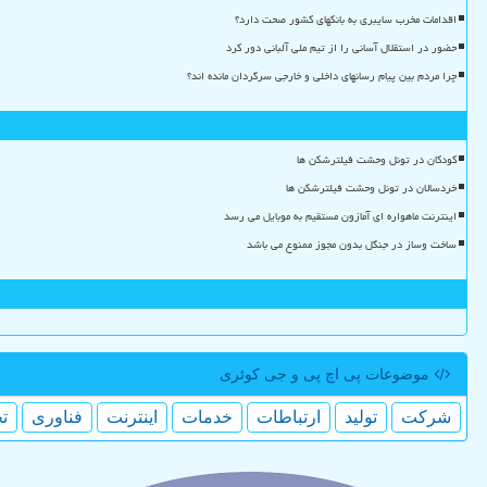
اقدامات مخرب سایبری به بانکهای کشور صحت دارد؟
حضور در استقلال آسانی را از تیم ملی آلبانی دور کرد
چرا مردم بین پیام رسانهای داخلی و خارجی سرگردان مانده اند؟
کودکان در تونل وحشت فیلترشکن ها
خردسالان در تونل وحشت فیلترشکن ها
اینترنت ماهواره ای آمازون مستقیم به موبایل می رسد
ساخت وساز در جنگل بدون مجوز ممنوع می باشد
موضوعات پی اچ پی و جی كوئری
شركت
تولید
ارتباطات
خدمات
اینترنت
فناوری
ت