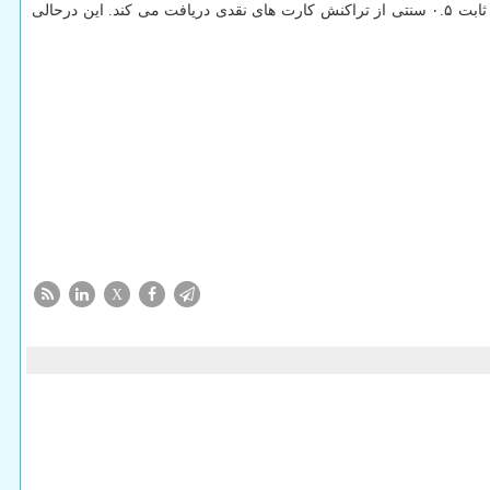
شده اند. طبق شکایت نامه مذکور اپل با استفاده از سیستم اپل پی از صادرکنندگان کارت ها کارمزدی ۰.۱۵ درصدی به ازای تراکنش اعتباری و کارمزد ثابت ۰.۵ سنتی از تراکنش کارت های نقدی دریافت می کند. این درحالی
X