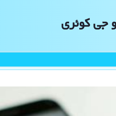
و جی كوئری