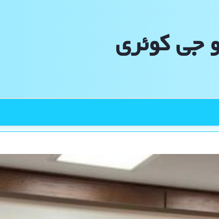
و جی كوئری