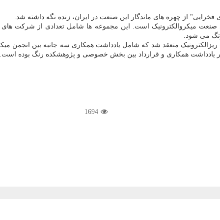
ی فخرایی" از چهره­ های ماندگار این صنعت در ایران، زنده نگه داشته شد.
عه مختلف از دیگر رویدادهای صنعت میکروالکترونیک است. این مجموعه ­ها شامل تعدادی 
رنگ می شود.
ه با صنعت ریزالکترونیک منعقد شد که شامل یادداشت همکاری سه جانبه بین انجمن
هار یادداشت همکاری و قرارداد بین بخش خصوصی و پژوهشکده رنگ بوده است.
1694