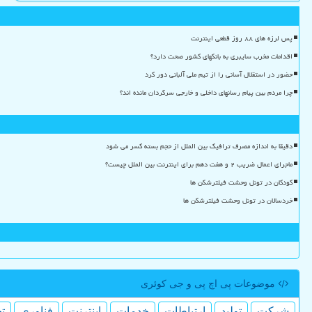
پس لرزه های ۸۸ روز قطعی اینترنت
اقدامات مخرب سایبری به بانکهای کشور صحت دارد؟
حضور در استقلال آسانی را از تیم ملی آلبانی دور کرد
چرا مردم بین پیام رسانهای داخلی و خارجی سرگردان مانده اند؟
دقیقا به اندازه مصرف ترافیک بین الملل از حجم بسته کسر می شود
ماجرای اعمال ضریب ۲ و هفت دهم برای اینترنت بین الملل چیست؟
کودکان در تونل وحشت فیلترشکن ها
خردسالان در تونل وحشت فیلترشکن ها
موضوعات پی اچ پی و جی كوئری
شركت
تولید
ارتباطات
خدمات
اینترنت
فناوری
ت