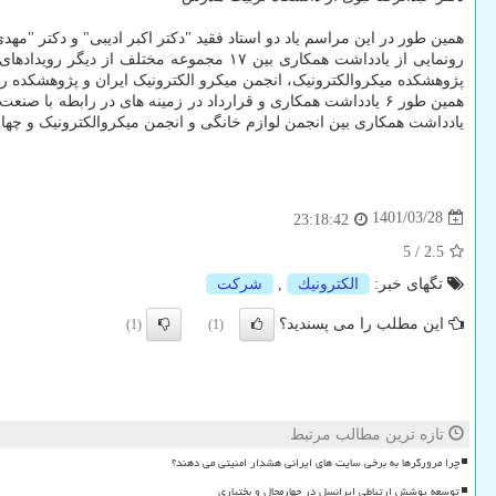
همین طور در این مراسم یاد دو استاد فقید "دکتر اکبر ادیبی" و دکتر "مهد
رونمایی از یادداشت همکاری بین ۱۷ مجمو
پژوهشکده میکروالکترونیک، انجمن میکرو الکترونیک ایران و پژوهشکده 
همین طور ۶ یادداشت همکاری و قرارداد در زمینه ­های در رابط
یادداشت همکاری بین انجمن لوازم خانگی و انجمن میکروالکترونیک و چ
1401/03/28
23:18:42
5
/
2.5
تگهای خبر:
الكترونیك
,
شركت
این مطلب را می پسندید؟
(1)
(1)
تازه ترین مطالب مرتبط
چرا مرورگرها به برخی سایت های ایرانی هشدار امنیتی می دهند؟
توسعه پوشش ارتباطی ایرانسل در چهارمحال و بختیاری