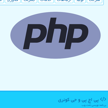
پی اچ پی و جی كوئری
برنامه نویسی تحت وب