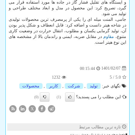
و ایستگاه های تقلیل فشار گاز در جاده ها مورد استفاده قرار می
گیرد، تصریح کرد: این محصول در مدل و ابعاد مختلف طراحی و
تولید می شود.
جامی، المنت میله ای را یکی از پرمصرف ترین محصولات تولیدی
در شاخه هیتر دانست و اضافه کرد: قابل انعطاف و شکل پذیر بودن
آن، تولید گرمایی یکسان و مطلوب، انتقال حرارت در وضعیت کاری
متنوع،
مقاوم
در مقابل ضربه، ایمنی و راندمان بالا از مشخصه های
این نوع هیتر است.
1401/02/07
00:15:44
1232
5
/
5.0
تگهای خبر:
تولید
,
شركت
,
كاربر
,
محصولات
این مطلب را می پسندید؟
(0)
(1)
X
تازه ترین مطالب مرتبط
ماهواره های جدید استارلینک به مدار رسیدند