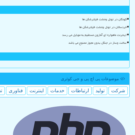
کودکان در تونل وحشت فیلترشکن ها
خردسالان در تونل وحشت فیلترشکن ها
اینترنت ماهواره ای آمازون مستقیم به موبایل می رسد
ساخت وساز در جنگل بدون مجوز ممنوع می باشد
موضوعات پی اچ پی و جی كوئری
شركت
تولید
ارتباطات
خدمات
اینترنت
فناوری
ت