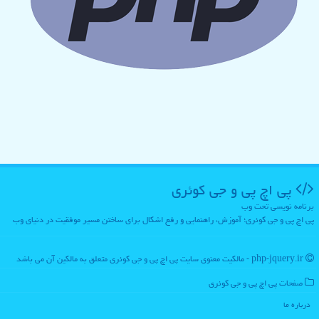
پی اچ پی و جی كوئری
برنامه نویسی تحت وب
پی اچ پی و جی کوئری؛ آموزش، راهنمایی و رفع اشکال برای ساختن مسیر موفقیت در دنیای وب
php-jquery.ir - مالکیت معنوی سایت پی اچ پی و جی كوئری متعلق به مالکین آن می باشد
صفحات پی اچ پی و جی كوئری
درباره ما