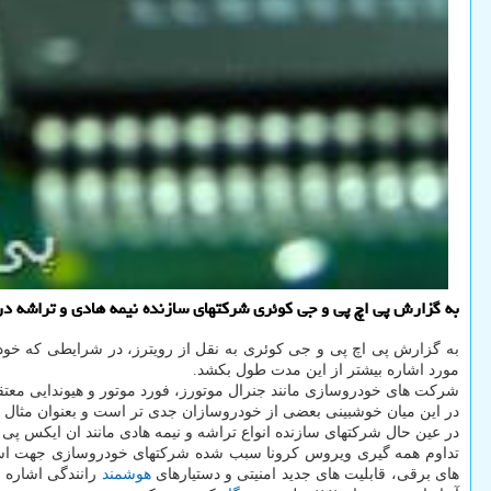
به گزارش پی اچ پی و جی کوئری شرکتهای سازنده نیمه هادی و تراشه در 
مورد اشاره بیشتر از این مدت طول بکشد.
شرکت های خودروسازی مانند جنرال موتورز، فورد موتور و هیوندایی معتقدند بحران کمبود تراشه در نیمه دوم سال ۲۰۲۲ آخر خواهد یافت. اما ش
در این میان خوشبینی بعضی از خودروسازان جدی تر است و بعنوان مثال هیوندایی از ب
در عین حال شرکتهای سازنده انواع تراشه و نیمه هادی مانند ان ایکس پی و 
تداوم همه گیری ویروس کرونا سبب شده شرکتهای خودروسازی جهت استفاده
های برقی، قابلیت های جدید امنیتی و دستیارهای
هوشمند