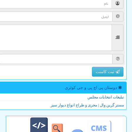
ثبت کامنت
دوستان پی اچ پی و جی كوئری
تبلیغات انتخابات مجلس
مستر گرین وال | مجری و طراح انواع دیوار سبز