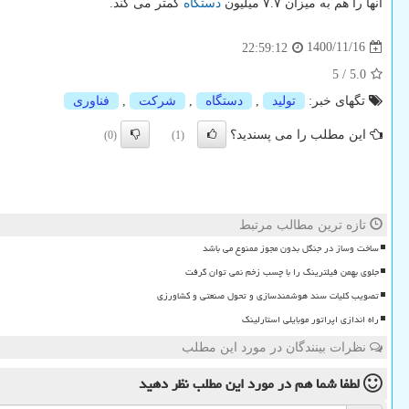
آنها را هم به میزان ۷.۷ میلیون
دستگاه
کمتر می کند.
1400/11/16
22:59:12
5
/
5.0
تگهای خبر:
تولید
,
دستگاه
,
شركت
,
فناوری
این مطلب را می پسندید؟
(0)
(1)
تازه ترین مطالب مرتبط
ساخت وساز در جنگل بدون مجوز ممنوع می باشد
جلوی بهمن فیلترینگ را با چسب زخم نمی توان گرفت
تصویب کلیات سند هوشمندسازی و تحول صنعتی و کشاورزی
راه اندازی اپراتور موبایلی استارلینک
نظرات بینندگان در مورد این مطلب
لطفا شما هم
در مورد این مطلب
نظر دهید