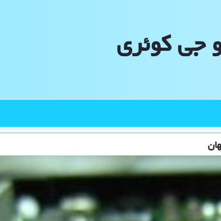
و جی كوئری
ان