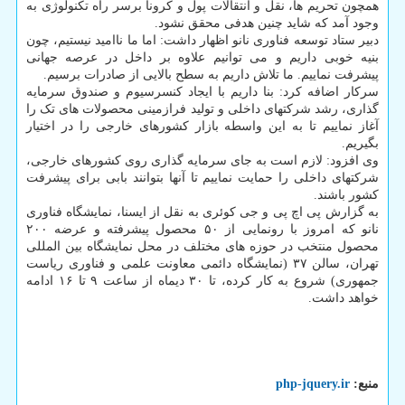
همچون تحریم ها، نقل و انتقالات پول و کرونا برسر راه تکنولوژی به
وجود آمد که شاید چنین هدفی محقق نشود.
دبیر ستاد توسعه فناوری نانو اظهار داشت: اما ما ناامید نیستیم، چون
بنیه خوبی داریم و می توانیم علاوه بر داخل در عرصه جهانی
پیشرفت نماییم. ما تلاش داریم به سطح بالایی از صادرات برسیم.
سرکار اضافه کرد: بنا داریم با ایجاد کنسرسیوم و صندوق سرمایه
گذاری، رشد شرکتهای داخلی و تولید فرازمینی محصولات های تک را
آغاز نماییم تا به این واسطه بازار کشورهای خارجی را در اختیار
بگیریم.
وی افزود: لازم است به جای سرمایه گذاری روی کشورهای خارجی،
شرکتهای داخلی را حمایت نماییم تا آنها بتوانند بابی برای پیشرفت
کشور باشند.
به گزارش پی اچ پی و جی کوئری به نقل از ایسنا، نمایشگاه فناوری
نانو که امروز با رونمایی از ۵۰ محصول پیشرفته و عرضه ۲۰۰
محصول منتخب در حوزه های مختلف در محل نمایشگاه بین المللی
تهران، سالن ۳۷ (نمایشگاه دائمی معاونت علمی و فناوری ریاست
جمهوری) شروع به کار کرده، تا ۳۰ دیماه از ساعت ۹ تا ۱۶ ادامه
خواهد داشت.
منبع:
php-jquery.ir