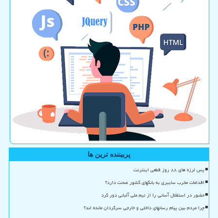
پربیننده ترین ها
پس لرزه های ۸۸ روز قطعی اینترنت
اقدامات مخرب سایبری به بانکهای کشور صحت دارد؟
حضور در استقلال آسانی را از تیم ملی آلبانی دور کرد
چرا مردم بین پیام رسانهای داخلی و خارجی سرگردان مانده اند؟