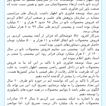
کردند نانو باعث ارتقاء محصولاتشان می شود و همین سبب شده که
صنعت یاور این فناوری باشد.
دبیر ستاد توسعه فناوری نانو اظهار داشت: پارسال طی مراسمی
مشابه در سازمان پژوهش های علمی و صنعتی ایران اعلام کردیم
که فروش محصولات نانو در سال ۹۸ حدود ۴ هزار و ۲۰۰ میلیارد
تومان بوده است و پیشبینی کردیم طی سال ۹۹ به ۸ هزار میلیارد
تومان برسد.
سرکار افزود: حالا خوشحالم که فراتر از آنچه پیشبینی کردیم، در
فروش محصولات نانو اتفاق افتاده و ۱۱ هزار و ۵۰۰ میلیارد تومان
حاصل فروش دستاوردهای نانویی بوده است.
وی تاکید کرد: پیشبینی می نماییم فروش محصولات نانو در سال
۱۴۰۰ از ۲۰ هزار میلیارد تومان فراتر رود؛ این پیشبینی را مبتنی بر
اسناد دقیق اعلام نموده ایم.
دبیر ستاد توسعه فناوری نانو با تاکید بر این که ما به فروش
محصولات نانو در داخل کشور راضی نیستیم، اظهار داشت: به علت
این که ظرفیت ما قابل رقابت از نظر قیمتی با سایر کشورها هست،
بنا داریم صادرات را بیشتر از گذشته ادامه دهیم.
سرکار با تاکید بر این که توانسته ایم در حوزه نانو ظرف ۲۰ سال
این تعداد محصول را به تولید برسانیم، تصریح کرد: این می تواند یک
الگوی بی نظیر باشد تا بتوانیم محصولات در همه حوزه های تکنولوژی
را توسعه دهیم.
وی با اشاره به اینکه پیشبینی می کردیم تا سال ۱۴۰۴ صادرات
محصولات نانو به یک میلیارد دلار برسد، تصریح کرد: اما موانعی