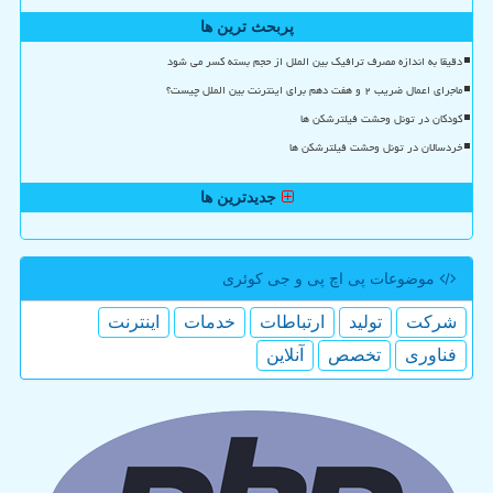
پربحث ترین ها
دقیقا به اندازه مصرف ترافیک بین الملل از حجم بسته کسر می شود
ماجرای اعمال ضریب ۲ و هفت دهم برای اینترنت بین الملل چیست؟
کودکان در تونل وحشت فیلترشکن ها
خردسالان در تونل وحشت فیلترشکن ها
جدیدترین ها
موضوعات پی اچ پی و جی كوئری
شركت
تولید
ارتباطات
خدمات
اینترنت
فناوری
تخصص
آنلاین