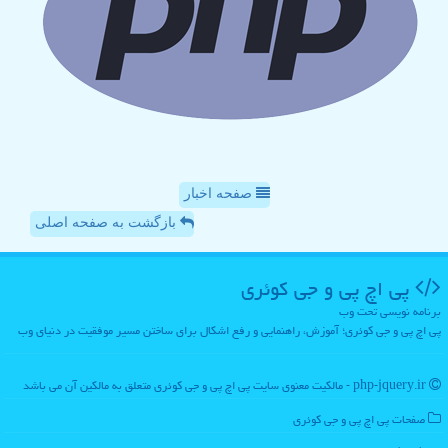
صفحه اخبار
بازگشت به صفحه اصلی
پی اچ پی و جی كوئری
برنامه نویسی تحت وب
پی اچ پی و جی کوئری؛ آموزش، راهنمایی و رفع اشکال برای ساختن مسیر موفقیت در دنیای وب
php-jquery.ir - مالکیت معنوی سایت پی اچ پی و جی كوئری متعلق به مالکین آن می باشد
صفحات پی اچ پی و جی كوئری