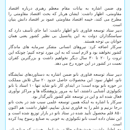
وی ضمن اشاره به بیانات مقام معظم رهبری درباره اقتصاد
مقاومتی، اظهار داشت: ایشان هربار که بحث اقتصاد مقاومتی را
مطرح می کنند، خیمه اقتصاد مقاومتی عمود بر اقتصاد دانش بنیان
است.
دبیر ستاد توسعه فناوری نانو اظهار داشت: اما جای تأسف دارد که
سیاستگذاران دولت به این پتانسیل بی نظیر کشور یعنی همان
جوانان بی توجه هستند.
سرکار اضافه کرد: نیروهای انسانی متفکر سرمایه های ماندگار
کشور نخواهند بود و لازم است که به این مورد توجه کنیم؛ چونکه این
ثروت را ۲۰ تا ۳۰ سال دیگر نخواهیم داشت و بزرگترین کفران
نعمت در کشور در این حوزه رخ می دهد.
دبیر ستاد توسعه فناوری نانو ضمن اشاره به دستاوردهای نمایشگاه
نانو، اظهار نمود: این محصولات حاصل حدود ۲۰ سال تلاش مملکت
در حوزه نانو بوده است؛ در ابتدای کار نانو شاید تنها ۱۰ استاد با نانو
تکنولوژی آشنایی داشتند، اما به مرور پژوهشگاه ها و مراکز نوآوری
فعال شده اند و این در توسعه علم کشور تأثیرگذار بود.
سرکار با اشاره به اینکه همین توسعه علمی سبب شد در بحث نانو
درجا نزنیم و علم را به فناوری تبدیل نماییم، اظهار داشت: هم اکنون
۸۵۰ قلم محصول تأیید شده در ستاد نانو در بازار توزیع شده است و
این نشان داده است نانو تکنولوژی به خوبی به صنایع رسوخ پیدا کرده
است.
وی اظهار داشت: خوشبختانه حالا در شرایطی هستیم که صنایع باور