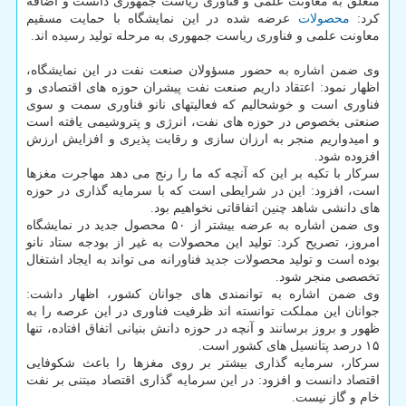
متعلق به معاونت علمی و فناوری ریاست جمهوری دانست و اضافه
کرد:
محصولات
عرضه شده در این نمایشگاه با حمایت مسقیم
معاونت علمی و فناوری ریاست جمهوری به مرحله تولید رسیده اند.
وی ضمن اشاره به حضور مسؤولان صنعت نفت در این نمایشگاه،
اظهار نمود: اعتقاد داریم صنعت نفت پیشران حوزه های اقتصادی و
فناوری است و خوشحالیم که فعالیتهای نانو فناوری سمت و سوی
صنعتی بخصوص در حوزه های نفت، انرژی و پتروشیمی یافته است
و امیدواریم منجر به ارزان سازی و رقابت پذیری و افزایش ارزش
افزوده شود.
سرکار با تکیه بر این که آنچه که ما را رنج می دهد مهاجرت مغزها
است، افزود: این در شرایطی است که با سرمایه گذاری در حوزه
های دانشی شاهد چنین اتفاقاتی نخواهیم بود.
وی ضمن اشاره به عرضه بیشتر از ۵۰ محصول جدید در نمایشگاه
امروز، تصریح کرد: تولید این محصولات به غیر از بودجه ستاد نانو
بوده است و تولید محصولات جدید فناورانه می تواند به ایجاد اشتغال
تخصصی منجر شود.
وی ضمن اشاره به توانمندی های جوانان کشور، اظهار داشت:
جوانان این مملکت توانسته اند ظرفیت فناوری در این عرصه را به
ظهور و بروز برسانند و آنچه در حوزه دانش بنیانی اتفاق افتاده، تنها
۱۵ درصد پتانسیل های کشور است.
سرکار، سرمایه گذاری بیشتر بر روی مغزها را باعث شکوفایی
اقتصاد دانست و افزود: در این سرمایه گذاری اقتصاد مبتنی بر نفت
خام و گاز نیست.