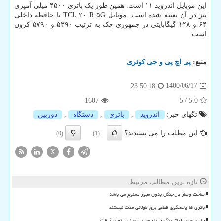
این موبایل اندروید ۱۱ است. همین طور یک باتری ۴۵۰۰ میلی آمپری
نیز در آن تعبیه شده است. موبایل TCL ۲۰ R ۵G با حافظه داخلی
۶۴ و ۱۲۸ گیگابایتی در جمهوری چک به ترتیب ۵۲۹۰ و ۵۷۹۰ کرون
است.
منبع:
پی اچ پی و جی كوئری
1400/06/17
23:50:18
1607
5
/
5.0
تگهای خبر:
اندروید
,
باتری
,
دستگاه
,
دوربین
این مطلب را می پسندید؟
(0)
(1)
X
تازه ترین مطالب مرتبط
ساخت وساز در جنگل بدون مجوز ممنوع می باشد
باتری ها پاسخگوی قطعی برق طولانی مدت نیستند
جلوی بهمن فیلترینگ را با چسب زخم نمی توان گرفت