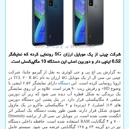
شرکت چینی از یک موبایل ارزان 5G رونمایی کرده که نمایشگر
6.52 اینچی دار و دوربین اصلی این دستگاه 13 مگاپیکسلی است.
به گزارش پی اچ پی و جی کوئری به نقل از گیزمو چاینا، شرکت
چینی تی سی ال از یک موبایل ۵G ارزان به نام TCL ۲۰ R ۵G در
اروپا رونمایی کرده است. این
دستگاه
دارای نمایشگر ۶.۵۲ اینچی با
وضوح HD+ و رفرش ریت ۹۰ هرتز است. علاوه بر آن روی نمایشگر
یک بریدگی به شکل قطره آب دیده می شود که زیر آن دوربین
سلفی ۸ مگاپیکسلی قرار دارد. در پنل پشتی این دستگاه دوربین
های ۱۳( اصلی)، ۲ (پرتره) و ۲ مگاپیکسلی ماکرو در یک ماژول
عمودی شکل قرار دارند. همین طور پشت دستگاه یک اسکنر اثر
انگشت نصب شده است. در موبایل تی سی ال از تراشه Dimensity
۷۰۰ و ۴ گیگابایت RAM استفاده شده است. حافظه داخلی دستگاه
نیز در دو گزینه ۶۴ و ۱۲۸ گیگابایتی عرضه می شود. سیستم عامل