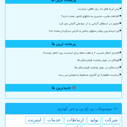
پس لرزه های ۸۸ روز قطعی اینترنت
اقدامات مخرب سایبری به بانکهای کشور صحت دارد؟
حضور در استقلال آسانی را از تیم ملی آلبانی دور کرد
چرا مردم بین پیام رسانهای داخلی و خارجی سرگردان مانده اند؟
پربحث ترین ها
ماجرای اعمال ضریب ۲ و هفت دهم برای اینترنت بین الملل چیست؟
کودکان در تونل وحشت فیلترشکن ها
خردسالان در تونل وحشت فیلترشکن ها
اینترنت ماهواره ای آمازون مستقیم به موبایل می رسد
جدیدترین ها
موضوعات پی اچ پی و جی كوئری
شركت
تولید
ارتباطات
خدمات
اینترنت