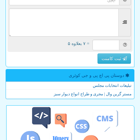
= ۷ بعلاوه ۵
ثبت کامنت
دوستان پی اچ پی و جی كوئری
تبلیغات انتخابات مجلس
مستر گرین وال | مجری و طراح انواع دیوار سبز