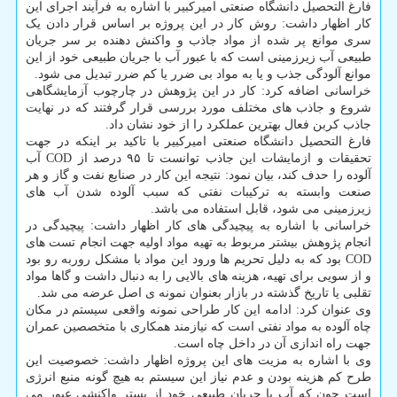
فارغ التحصیل دانشگاه صنعتی امیرکبیر با اشاره به فرآیند اجرای این
کار اظهار داشت: روش کار در این پروژه بر اساس قرار دادن یک
سری موانع پر شده از مواد جاذب و واکنش دهنده بر سر جریان
طبیعی آب زیرزمینی است که با عبور آب با جریان طبیعی خود از این
موانع آلودگی جذب و یا به مواد بی ضرر یا کم ضرر تبدیل می شود.
خراسانی اضافه کرد: کار در این پژوهش در چارچوب آزمایشگاهی
شروع و جاذب های مختلف مورد بررسی قرار گرفتند که در نهایت
جاذب کربن فعال بهترین عملکرد را از خود نشان داد.
فارغ التحصیل دانشگاه صنعتی امیرکبیر با تاکید بر اینکه در جهت
تحقیقات و ازمایشات این جاذب توانست تا ۹۵ درصد از COD آب
آلوده را حدف کند، بیان نمود: نتیجه این کار در صنایع نفت و گاز و هر
صنعت وابسته به ترکیبات نفتی که سبب آلوده شدن آب های
زیرزمینی می شود، قابل استفاده می باشد.
خراسانی با اشاره به پیچیدگی های کار اظهار داشت: پیچیدگی در
انجام پژوهش بیشتر مربوط به تهیه مواد اولیه جهت انجام تست های
COD بود که به دلیل تحریم ها ورود این مواد با مشکل روربه رو بود
و از سویی برای تهیه، هزینه های بالایی را به دنبال داشت و گاها مواد
تقلبی یا تاریخ گذشته در بازار بعنوان نمونه ی اصل عرضه می شد.
وی عنوان کرد: ادامه این کار طراحی نمونه واقعی سیستم در مکان
چاه آلوده به مواد نفتی است که نیازمند همکاری با متخصصین عمران
جهت راه اندازی آن در داخل چاه است.
وی با اشاره به مزیت های این پروژه اظهار داشت: خصوصیت این
طرح کم هزینه بودن و عدم نیاز این سیستم به هیچ گونه منبع انرژی
است چون که آب با جریان طبیعی خود از بستر واکنشی عبور می