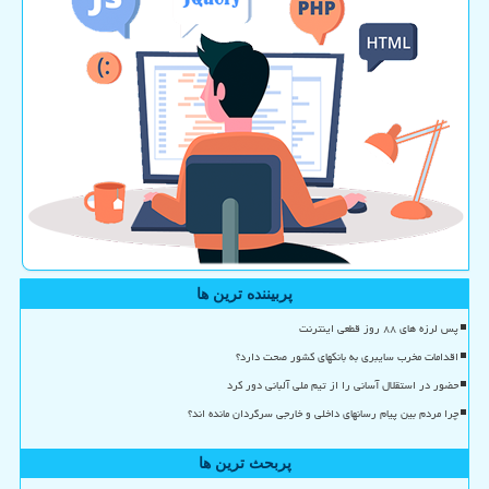
پربیننده ترین ها
پس لرزه های ۸۸ روز قطعی اینترنت
اقدامات مخرب سایبری به بانکهای کشور صحت دارد؟
حضور در استقلال آسانی را از تیم ملی آلبانی دور کرد
چرا مردم بین پیام رسانهای داخلی و خارجی سرگردان مانده اند؟
پربحث ترین ها