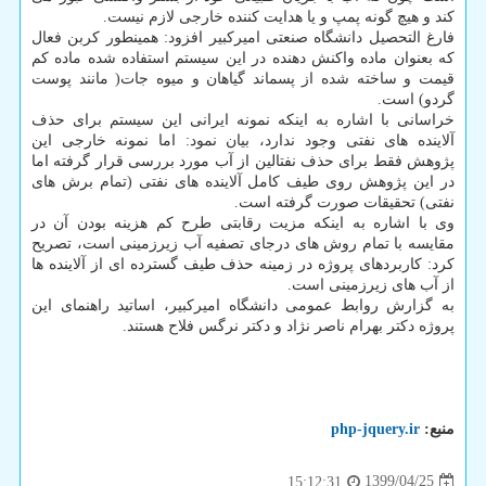
کند و هیچ گونه پمپ و یا هدایت کننده خارجی لازم نیست.
فارغ التحصیل دانشگاه صنعتی امیرکبیر افزود: همینطور کربن فعال
که بعنوان ماده واکنش دهنده در این سیستم استفاده شده ماده کم
قیمت و ساخته شده از پسماند گیاهان و میوه جات( مانند پوست
گردو) است.
خراسانی با اشاره به اینکه نمونه ایرانی این سیستم برای حذف
آلاینده های نفتی وجود ندارد، بیان نمود: اما نمونه خارجی این
پژوهش فقط برای حذف نفتالین از آب مورد بررسی قرار گرفته اما
در این پژوهش روی طیف کامل آلاینده های نفتی (تمام برش های
نفتی) تحقیقات صورت گرفته است.
وی با اشاره به اینکه مزیت رقابتی طرح کم هزینه بودن آن در
مقایسه با تمام روش های درجای تصفیه آب زیرزمینی است، تصریح
کرد: کاربردهای پروژه در زمینه حذف طیف گسترده ای از آلاینده ها
از آب های زیرزمینی است.
به گزارش روابط عمومی دانشگاه امیرکبیر، اساتید راهنمای این
پروژه دکتر بهرام ناصر نژاد و دکتر نرگس فلاح هستند.
منبع:
php-jquery.ir
1399/04/25
15:12:31