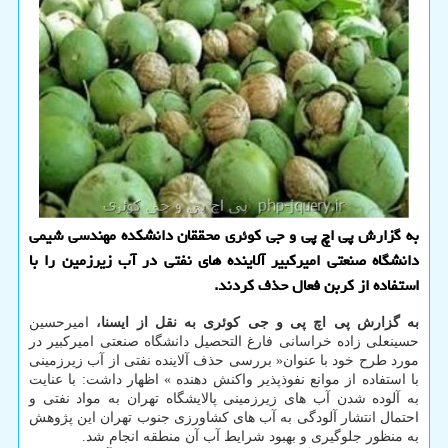
به گزارش پی اچ پی و جی كوئری محققان دانشكده مهندسی شیمی
دانشگاه صنعتی امیركبیر آلاینده های نفتی در آب زیرزمین را با
استفاده از كربن فعال حذف كردند.
به گزارش پی اچ پی و جی کوئری به نقل از ایسنا،
امیرحسین
حسینعلی زاده خراسانی فارغ التحصیل دانشگاه صنعتی امیرکبیر در
مورد طرح خود با عنوان« بررسی حذف آلاینده نفتی از آب زیرزمینی
با استفاده از موانع نفوذپذیر واکنش دهنده » اظهار داشت: با عنایت
به آلوده شدن آب های زیرزمینی پالایشگاه تهران به مواد نفتی و
احتمال انتشار آلودگی به آب های کشاورزی جنوب تهران این پژوهش
به منظور جلوگیری و بهبود شرایط آب آن منطقه انجام شد.