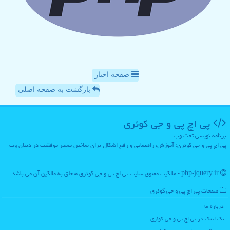
صفحه اخبار
بازگشت به صفحه اصلی
پی اچ پی و جی كوئری
برنامه نویسی تحت وب
پی اچ پی و جی کوئری؛ آموزش، راهنمایی و رفع اشکال برای ساختن مسیر موفقیت در دنیای وب
php-jquery.ir - مالکیت معنوی سایت پی اچ پی و جی كوئری متعلق به مالکین آن می باشد
صفحات پی اچ پی و جی كوئری
درباره ما
بک لینک در پی اچ پی و جی كوئری