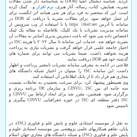
گردید. شناسه دیجیتال اشیا (DOR) به شناسنامه­ دار شدن مقالات
نشریه، همایش­، کتاب­، رساله، آثار هنری،
نرم افزار
و... کمک کرده
است. این کد منحصر به فرد برای هر شی همانند اثر انگشت برای
آن عمل خواهد نمود. برای مقالات نشریه با دریافت کد DOR در
سامانه با آدرس https: //dorl.net یا با استفاده از وب سرویس از
سامانه مدیریت نشریات با یک کلیک، بلافاصله به مقاله یک لینک
اختصاص داده می شود که باعث دسترس پذیری آسان­تر به مقالات آن
نشریه خواهد شد. خدمات این سامانه تا سال ۲۰۲۲ با هزینه ISC در
اختیار جامعه علمی قرار خواهد گرفت و نشریات نیازی به پرداخت
هزینه نخواهند داشت. ضمنا نشریات می توانند برای شماره های
گذشته خود هم DOR دریافت نمایند.
فلاحتی در ادامه به معرفی سامانه نشریات نامعتبر پرداخت و اظهار
داشت: این سامانه ISC را میتوان در اختیار شبکه دانشگاه های
مجازی هم قرار داد تا از بانک اطلاعاتی آن استفاده کنند.
وی همینطور پیشنهاد کرد: برای سرعت بخشیدن به تعاملات نشست
سه جانبه ای بین CINVU، ISC و سازمان D8 برنامه ریزی و
برگزاری شود. همچنین، مقرر شد برای ایجاد ارتباط بین CINVU و
ISC دفتر منطقه ای ISC در حوزه جغرافیایی CINVU پیگیری و
تاسیس شود.
به نقل از موسسه استنادی علوم و پایش علم و فناوری (ISC)، در
پایان، تفاهم همکاریهای علمی پژوهشی بین موسسه استنادی علوم و
پایش علم و فناوری (ISC) و شبکه دانشگاه های مجازی جهان اسلام