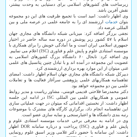
زیرساخت های کشورهای اسلامی برای دستیابی به وحدت بیشتر،
نقش آفرین باشد.
وی اظهار داشت: امید است با تجمیع ظرفیت های این دو مجموعه
بتوان
خدمات
ارزشمند ای را به جامعه علمی در عرصه ملی و بین
المللی عرضه داد.
نجفی برزگر اضافه کرد: میزبانی شبکه دانشگاه های مجازی جهان
اسلام با ۵۷ کشور زیر پوشش در دوره سه ساله حاضر در اختیار
جمهوری اسلامی ایران است و ما آمادگی خویش را برای همکاری با
موسسه استنادی علوم و پایش علم و فناوری (ISC) اعلام می نماییم.
وی اضافه کرد: تابحال ۶۰ دانشگاه بزرگ کشورهای اسلامی به
عضویت این مجموعه در آمده اند و با تبادل چنین پتانسیل های علمی
غنی میتوان از این موارد بهره برداری ارزشمندی کرد.
دبیرکل شبکه دانشگاه های مجازی جهان اسلام اظهار داشت: امضای
تفاهمنامه همکاریهای علمی پژوهشی سرآغاز فعالیت ها و تعاملات
علمی بین دو مجموعه خواهد بود.
دکتر محمدرضا فلاحتی قدیمی فومنی، مشاور ریاست و مدیر روابط
عمومی و همکاریهای علمی بین المللی ISC در ادامه این جلسه
اظهار داشت: از نخستین اقداماتی که میتوان در جهت عملیاتی سازی
این تفاهمنامه انجام داد، برگزاری کارگاه های مشترک با موضوعات
رتبه بندی دانشگاه ها و اعتبارسنجی و نمایه سازی عضو است.
وی در ادامه به معرفی برخی خدمات موسسه استنادی علوم و
پایش علم و فناوری (ISC) پرداخت و درباره سامانه DOR اظهار
داشت: این سامانه با حضور دکتر غلامی وزیر اسبق علوم رونمایی