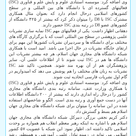
وی اضافه کرد: موسسه استنادی علوم و پایش علم و فناوری (ISC)
فعالیتهای گسترده ای با دانشگاه های بین المللی و در سطح
کشورهای اسلامی درحال انجام دارد که بعنوان مثال همکاری
مشترک ISC با D8 را میتوان ذکر کرد که بیشتر از ۴۲۵ دانشگاه از
کشورهای عضو D8 در رتبه بندی ISC حضور دارند.
دهقانی اظهار داشت: یکی از فعالیتهای مهم ISC نمایه سازی نشریات
علمی پژوهشی در سطح بین المللی است که با برگزاری کارگاه های
مختلف برای دانشگاه ها و سردبیران نشریات کشورها این مهم برای
ارتقای جایگاه نشریات در حال اجرا می باشد. امید است با همکاری
شبکه دانشگاه های مجازی جهان اسلام، هر چه بیشتر نشریات این
دانشگاه ها هم در ISC ثبت شوند تا از اطلاعات علمی آن، سایر
پژوهشگران هم از آن بهره مند شوند. همچنین، تاکید شد ISC
نشریات به زبان های مختلف را هم پوشش می دهد که امیدواریم در
گام اول نشریات فارسی اتحادیه ثبت شوند.
وی اضافه کرد: موسسه استنادی علوم و پایش علم و فناوری (ISC)
با همکاری وزارت عتف، سامانه رتبه بندی دانشگاه های مجازی
کشور را درحال راه اندازی دارند که بیشتر از ۲۰۰ دانشگاه اطلاعات
آنها در دست جمع آوری و رتبه بندی است. الگو و شاخصهای استفاده
شده در این سامانه را میتوان برای شبکه دانشگاه های مجازی جهان
اسلام هم بسط و گسترش داد.
دکتر کریم نجفی برزگر، دبیرکل شبکه دانشگاه های مجازی جهان
اسلام هم با اشاره به اینکه رهبر معظم انقلاب هم همواره بر وحدت
اسلامی تاکید داشته اند، اظهار نمود: این شبکه با عضویت ۵۷ کشور
اسلامی می تواند در زمینه تبادل علمی، آموزشی و همینطور رشد