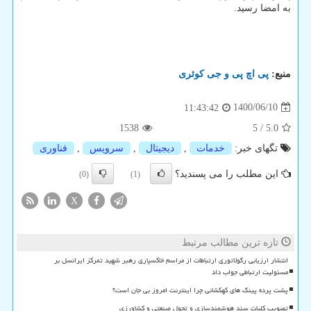
به امضا رسید.
منبع:
پی اچ پی و جی كوئری
1400/06/10
11:43:42
1538
5
/
5.0
تگهای خبر:
خدمات
,
دیجیتال
,
سرویس
,
فناوری
این مطلب را می پسندید؟
(0)
(1)
X
تازه ترین مطالب مرتبط
انتشار ارزیابی رگولاتوری ارتباطات از مراسم خاکسپاری رهبر شهید تمرکز ایرانسل بر
مسئولیت ارتباطی جواب داد
پشت پرده پینگ های کهکشانی چرا اینترنت امروز بی جان است؟
تصویب کلیات سند هوشمندسازی و تحول صنعتی و کشاورزی