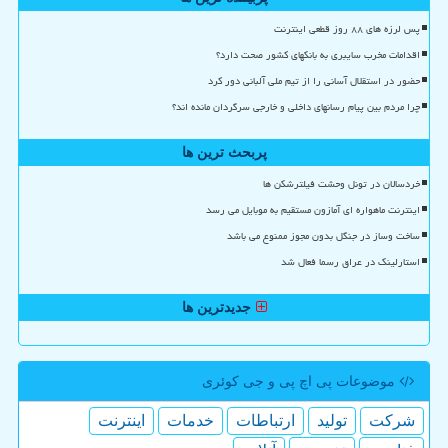
پس لرزه های ۸۸ روز قطعی اینترنت
اقدامات مخرب سایبری به بانکهای کشور صحت دارد؟
حضور در استقلال آسانی را از تیم ملی آلبانی دور کرد
چرا مردم بین پیام رسانهای داخلی و خارجی سرگردان مانده اند؟
پربحث ترین ها
خردسالان در تونل وحشت فیلترشکن ها
اینترنت ماهواره ای آمازون مستقیم به موبایل می رسد
ساخت وساز در جنگل بدون مجوز ممنوع می باشد
استارلینک در عراق رسما فعال شد
جدیدترین ها
موضوعات پی اچ پی و جی كوئری
شركت
تولید
ارتباطات
خدمات
اینترنت