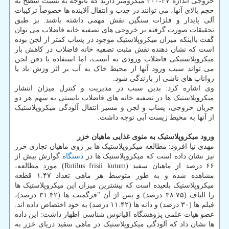
خروجی اندازه ۳۷-۳۰۰ میکرومتر دارند که باتوجه به نسبت سطح به
حجم بالای آنها، می توانند در جذب و انتقال آلاینده ها خصوصاً ترکیبات
آلی پایدار و فلزات سنگین نقش مهمی داشته باشند. بر طبق
تحقیقات صورت گرفته بر خروجی های تصفیه خانه فاضلاب می توان
گفت بااینکه میزان میکروپلاستیک موجود در پساب کمتر از لجن بوده
است که نشان دهنده نقش مثبت تصفیه خانه فاضلاب در کاهش بار
میکروپلاستیکی فاضلاب ورودی به آنست، اما استفاده یا دفن لجن
می تواند سبب ورود آنها از محیط خاک به آب بر اثر وزش باد یا
رواناب های ناشی از بارندگی شود.
وی اشاره کرد: بدین سبب در مدیریت و کنترل میزان انتشار
میکروپلاستیک ها در تصفیه خانه های فاضلاب بایستی به سهم هر دو
جریان خروجی، پساب و لجن و مسیر انتقال آلودگی میکروپلاستیک
از آنها به محیط زیست آبی توجه داشت.
ورود میکروپلاستیک به منوی غذایی ماهیان خزر
مهدی نیا افزود: مطالعه میکروپلاستیک ها بر روی ماهیان تجاری خزر
نیز نشان داده است که میکروپلاستیک ها در
دستگاه
گوارش بیش از
۶۶ درصد از ماهیان سفید (Rutilus frisii kutum) مورد مطالعه،
مشاهده شده و به طور متوسط هر ماهی تعداد ۱.۴۷ قطعه
میکروپلاستیک بلعیده است که بیشترین میزان این میکروپلاستیک ها
را الیاف (۳۸.۷۵ درصد) و پس از آن "فرگمنت ها (۳۱.۴۲ درصد)،
فیلم ها (۳۰ درصد) و دانه ها (۱۱.۴۲ درصد) به خود اختصاص داده اند.
عضو هیات علمی پژوهشگاه اقیانوس شناسی اظهار داشت: این داده
ها نشان داد که آلودگی میکروپلاستیک در ماهی سفید دریای خزر به