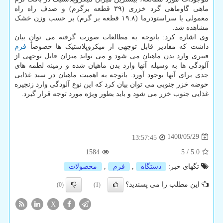
ماهی گاوماهی گرد خزری (۳۹ قطعه برگرم) و صدف راه راه
معمولی یا سراستودرما (۱۹.۸ قطعه بر گرم) بر حسب وزن خشک
مشاهده شد.
وی اشاره کرد: باتوجه به مطالعات صورت گرفته می توان بیان
داشت که مقادیر قابل توجهی از میکروپلاستیک ها خصوصاً
فرم
فیبری وارد بدن ماهیان می شود و می تواند میزان قابل توجهی از
آلودگی ها به وسیله آنها وارد بدن ماهیان شده و زمینه لطمه های
جدی برای آنها بوجود آورد. باتوجه به اهمیت ماهیان در سبد غذایی
حوضه خزر جنوبی می توان بیان کرد که این نوع آلودگی وارد زنجیره
غذایی جنوب خزر می شود و باید بطور ویژه مورد توجه قرار گیرد.
1400/05/29
13:57:45
1584
5
/
5.0
تگهای خبر:
دستگاه
,
فرم
,
محصولات
این مطلب را می پسندید؟
(0)
(1)
X