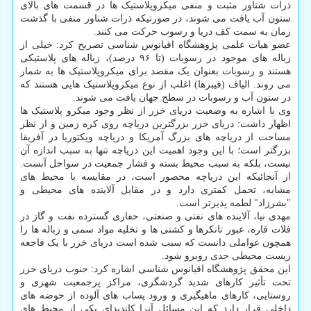
ذرات شناور مثبت و منفی میکروپلاستیک ها در قسمت های بالای
ستون آب یافت می شوند، در صورتیکه ذرات شناور منفی با گذشت
زمان به سمت کف دریا و رسوب حرکت می کنند.
عضو هیات علمی پژوهشگاه اقیانوس شناسی تصریح کرد: خیلی از
زباله های موجود در رسوبات (تا ۹۶ درصد)، زباله های پلاستیکی
هستند و رسوبات بعنوان یک مقصد برای میکروپلاستیک ها به شمار
می روند. الیاف (فیبرها) اغلب از نوع میکروپلاستیک هایی هستند که
در ستون آب و رسوبات در سطح جهان یافت می شوند.
وی با اشاره به وضعیت دریای خزر از نظر وجود میکرو پلاستیک ها
اظهار داشت: دریای خزر بزرگترین دریاچه روی کره زمین و از نظر
مساحت از دریاچه های بزرگ آمریکا و دریاچه ویکتوریا در آفریقا
بزرگتر است؛ با این وجود اهمیت این دریاچه تنها به سبب اندازه آن
نیست، بلکه به سبب محیط بسته و فشار جمعیت در سواحل آنست.
از آنجائیکه این دریاچه محصور است، در مقایسه با محیط های
مشابه، تحمل کمتری دارد و در مقابل آلاینده های محیطی و
"بشرزاد" لطمه پذیرتر است.
مهدی نیا، آلاینده های نفتی و صنعتی، حفاری گسترده نفت و گاز در
فلات قاره، عبور تانکرها و کشتی ها و تخلیه مواد سمی و زباله ها را
همچون عواملی دانست که سبب شده است دریای خزر با یک فاجعه
زیست محیطی جدی روبرو شود.
این محقق پژوهشگاه اقیانوس شناسی اشاره کرد: جنوب دریای خزر
تحت تأثیر کارهای شدید گردشگری، مراکز پرجمعیت شهری و
روستایی، کارهای ماهیگیری و ورود پساب های آلوده از حوضه های
داخلی قرار دارد که این مسائل آنرا کاندیدای یکی از محیط های