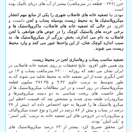
خزر (۰.۲۴۶ قطعه در مترمکعب) بیشتر از آب های دریای بالتیک بوده
است.
مهدی نیا
تصفیه خانه های فاضلاب شهری را یکی از منابع مهم انتشار
میکروپلاستیک ها به محیط زیست بوسیله پساب و لجن
دانست و
افزود:
در حالی که تصفیه خانه های فاضلاب، ماکروپلاستیک ها و
برخی خرده های پلاستیک کوچک را در حوض های هوادهی یا لجن
فاضلاب به دام می اندازند، بخش بزرگی از میکروپلاستیک ها، به
سبب اندازه کوچک شان، از این واحدها عبور می کنند و وارد محیط
زیست می شوند.
تصفیه مناسب پساب و رهاسازی لجن در محیط زیست
وی همین طور افزود: نتایج تحقیقات بر روی تصفیه خانه فاضلابی در
ایران نشان می دهند که روزانه ۲۲۰۰۰ مترمکعب پساب و ۱۴ تن
لجن آبگیری شده از این تصفیه خانه به محیط تخلیه می شوند که به
طور متوسط به ترتیب حاوی ۹.۳۲ و ۲۷۶.۳۵ میلیون قطعه
میکروپلاستیک در روز است و در این مطالعات میکروپلاستیک ها از
نظر خاصیت های ریخت شناسی به دو دسته میکروفیبرها و
میکروذرات طبقه بندی شدند و مشخص شد که قسمت اعظم این
میکرو پلاستیک ها را فیبرها به خود اختصاص داده اند (بیش از ۷۷
درصد در پساب و بیش از ۸۷ درصد در لجن) و نوع عمده میکروالیاف
و میکروذرات در خروجی های این تصفیه خانه به ترتیب "پلی استر"
و "پلی اتیلن" بودند.
این محقق تصریح کرد: بیشتر از ۶۳ درصد میکروپلاستیک های