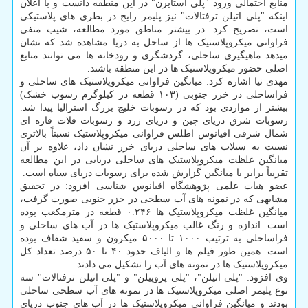
منابع احتمالی ورود "پلی استایرن" در این منطقه دانست و با اعلان
اینکه "پلی اتیلن ترفتالات" نیز پلیمر رایج در بطری های پلاستیکی
است، تصریح کرد: در بیشتر مناطق مورد مطالعه، شیب منفی
فراوانی میکروپلاستیک ها از ساحل به دریا مشاهده شد که نشان
میدهد ماهیگیری ساحلی، گردشگری و رودخانه ها می توانند منابع
اصلی حضور میکروپلاستیک ها در این منطقه باشند.
مهدی نیا اشاره کرد: میانگین فراوانی میکروپلاستیک های ساحلی و
فراساحلی در خزر جنوبی (۱۰۳ قطعه در کیلوگرم رسوب خشک)
بیشتر از مواردی بود که در رسوبات خلیج بزرگ استرالیا پیدا شد.
رسوبات شرق دریای چین و دریای زرد و رسوبات فلات قاره ای
شمال شرقی اقیانوس اطلس فراوانی میکروپلاستیک نسبتاً بالاتری
نسبت به سیلاب های ساحلی دریای خزر نشان داد، علاوه بر آن
میانگین غلظت میکروپلاستیک های ساحلی دریایی در این مطالعه
تقریباً برابر با میانگین گزارش شده برای رسوبات دریای سیاه است.
عضو هیات علمی پژوهشگاه اقیانوس شناسی افزود: در تحقیق
مشابهی که در نمونه های آب سطحی در خزر جنوبی صورت گرفت،
میانگین غلظت میکروپلاستیک ها ۰.۲۴۶ قطعه در مترمکعب بوده
است. اندازه و رنگ غالب میکروپلاستیک ها در آب های ساحلی و
فراساحلی به ترتیب ۱۰۰۰ تا ۵۰۰۰ میکرون و سفید شفاف بوده
است. همین طور فیلم ها و الیاف حدود ۴۰ تا ۵۰ درصد تعداد کل
میکروپلاستیک ها در نمونه های آب را تشکیل می دادند.
وی افزود: "پلی اتیلن"، "پلی پروپیلن" و "پلی اتیلن ترفتالات" سه
نوع پلیمر اصلی میکروپلاستیک ها در نمونه های آب سطحی ساحلی
بودند و میانگین فراوانی میکروپلاستیک ها در آب های جنوب دریای