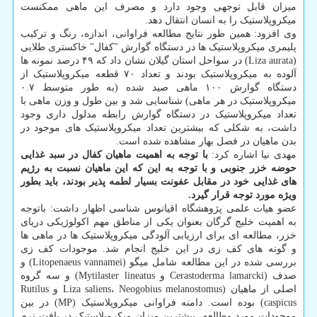
میزان قابل توجهی وجود دارد و مصرف این ماهی ممکنست
میکروپلاستیک را به انسان انتقال دهد.
وی افزود: همین طور نتایج مطالعه فراوانی، اندازه، رنگ و ترکیب
پلیمری میکروپلاستیک ها در دستگاه گوارش "کفال" خاکستری طلایی
(Liza aurata) در سواحل استان گیلان نشان داد که ۴۹ درصد نمونه ها
آلوده به میکروپلاستیک بودند و تعداد ۷۰ قطعه میکروپلاستیک از
دستگاه گوارش ۱۰۰ ماهی صید شده (به طور متوسط ۰.۷
میکروپلاستیک در هر ماهی) شناسایی شد و بین طول و وزن ماهی با
تعداد میکروپلاستیک در دستگاه گوارش رابطه مدلول داری وجود
داشت، به شکلی که بیشترین تعداد میکروپلاستیک های موجود در
بدن ماهیان در فصل بهار مشاهده شده است.
مهدی نیا اشاره کرد:
با توجه به اهمیت ماهیان کفال در سبد غذایی
حوضه خزر جنوبی و با توجه به این که این ماهیان نسبت به رژیم
های غذایی خود در مقابل عفونت بسیار لطمه پذیر بودند، باید بطور
ویژه مورد توجه قرار گیرد.
عضو هیات علمی پژوهشگاه اقیانوس شناسی اظهار داشت: باتوجه
به اهمیت خلیج گرگان بعنوان یکی از مناطق مهم اکولوژیکی دریای
خزر، مطالعه ای برای ارزیابی آلودگی میکروپلاستیک ها در ماهی ها
و گونه های کف زی در این خلیج انجام شد. موجودات کف زی
بررسی شده در این مطالعه شامل میگو (Litopenaeus vannamei) و
صدف (Cerastoderma lamarcki و Mytilaster lineatus) و سه گروه
اصلی از ماهیان (Liza saliens، Neogobius melanostomus و Rutilus
caspicus) بوده است. دامنه فراوانی میکروپلاستیک (MP) در بین
موجودات مورد مطالعه، بیشترین میزان میکروپلاستیک در بافت نرم