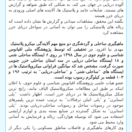
آلوده دریایی در جهان می کند، به شکلی که طبق شواهد و گزارش
های مستند، ضایعات جامد و پلاستیک ها، آلاینده های اصلی ورودی به
دریای خزر هستند.
بگفته این محقق، مشاهدات میدانی و گزارش ها نشان داده است که
زباله های پلاستیکی را می توان به آسانی در سواحل دریای خزر
مشاهده کرد.
ماهیگیری ساحلی و گردشگری دو منبع مهم آلایندگی میکرو پلاستیک
مهدی نیا افزود:
در تحقیقی که توسط پژوهشگاه ملی اقیانوس
شناسی و علوم جوی در سال ۱۳۹۸ بر روی ۶ ایستگاه ساحلی شنی
و ۱۸ ایستگاه ساحلی دریایی در سه استان ساحلی خزر جنوبی
صورت گرفت، مشخص شد که میانگین فراوانی میکروپلاستیک ها در
ایستگاه های "ساحلی-شنی" و "ساحلی-دریایی" به ترتیب ۱۹۶ و
۱۰۳ قطعه بر کیلوگرم رسوب بوده است.
عضو هیات علمی پژوهشگاه اقیانوس شناسی و علوم جوی، با اعلان
اینکه بر طبق این مطالعات میکروپلاستیکِ الیاف مانند، رایج ترین
شکل میکروپلاستیک ها در دریای خزر است، اظهار داشت: "پلی
استایرن" و "پلی اتیلن ترفتالات" به ترتیب عمده ترین پلیمرهای
موجود در رسوبات ساحل و رسوبات ساحلی-دریایی بودند. "پلی
استایرن" به شکل گسترده در صنایع بسته بندی و لوازم آرایشی
استفاده می شود که بوسیله هوازدگی، زباله و فرسایش به آسانی
وارد محیط می شود.
وی کارهای ماهیگیری و فاضلاب مناطق مسکونی را یکی دیگر از