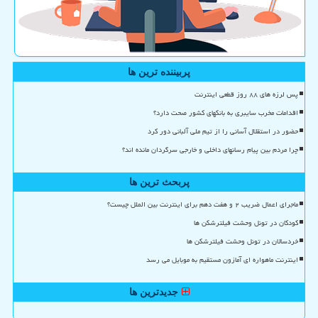
پربیننده ترین ها
پس لرزه های ۸۸ روز قطعی اینترنت
اقدامات مخرب سایبری به بانکهای کشور صحت دارد؟
حضور در استقلال آسانی را از تیم ملی آلبانی دور کرد
چرا مردم بین پیام رسانهای داخلی و خارجی سرگردان مانده اند؟
پربحث ترین ها
ماجرای اعمال ضریب ۲ و هفت دهم برای اینترنت بین الملل چیست؟
کودکان در تونل وحشت فیلترشکن ها
خردسالان در تونل وحشت فیلترشکن ها
اینترنت ماهواره ای آمازون مستقیم به موبایل می رسد
جدیدترین ها