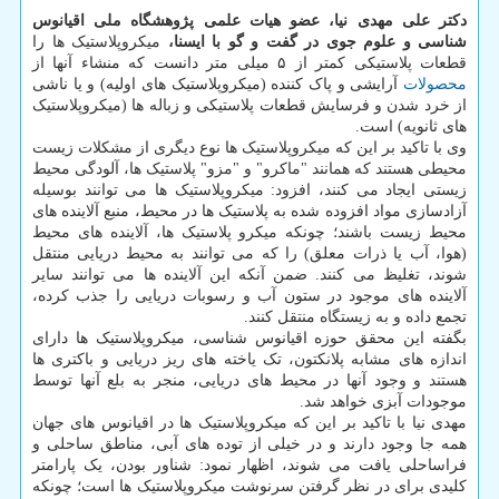
دکتر علی مهدی نیا، عضو هیات علمی پژوهشگاه ملی اقیانوس
شناسی و علوم جوی در گفت و گو با ایسنا،
میکروپلاستیک ها را
قطعات پلاستیکی کمتر از ۵ میلی متر دانست که منشاء آنها از
محصولات
آرایشی و پاک کننده (میکروپلاستیک های اولیه) و یا ناشی
از خرد شدن و فرسایش قطعات پلاستیکی و زباله ها (میکروپلاستیک
های ثانویه) است.
وی با تاکید بر این که میکروپلاستیک ها نوع دیگری از مشکلات زیست
محیطی هستند که همانند "ماکرو" و "مزو" پلاستیک ها، آلودگی محیط
زیستی ایجاد می کنند، افزود: میکروپلاستیک ها می توانند بوسیله
آزادسازی مواد افزوده شده به پلاستیک ها در محیط، منبع آلاینده های
محیط زیست باشند؛ چونکه میکرو پلاستیک ها، آلاینده های محیط
(هوا، آب یا ذرات معلق) را که می توانند به محیط دریایی منتقل
شوند، تغلیظ می کنند. ضمن آنکه این آلاینده ها می توانند سایر
آلاینده های موجود در ستون آب و رسوبات دریایی را جذب کرده،
تجمع داده و به زیستگاه منتقل کنند.
بگفته این محقق حوزه اقیانوس شناسی، میکروپلاستیک ها دارای
اندازه های مشابه پلانکتون، تک یاخته های ریز دریایی و باکتری ها
هستند و وجود آنها در محیط های دریایی، منجر به بلع آنها توسط
موجودات آبزی خواهد شد.
مهدی نیا با تاکید بر این که میکروپلاستیک ها در اقیانوس های جهان
همه جا وجود دارند و در خیلی از توده های آبی، مناطق ساحلی و
فراساحلی یافت می شوند، اظهار نمود: شناور بودن، یک پارامتر
کلیدی برای در نظر گرفتن سرنوشت میکروپلاستیک ها است؛ چونکه