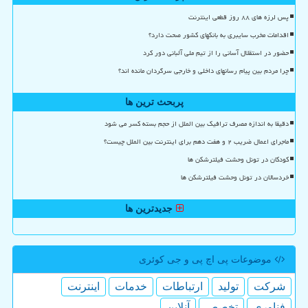
پس لرزه های ۸۸ روز قطعی اینترنت
اقدامات مخرب سایبری به بانکهای کشور صحت دارد؟
حضور در استقلال آسانی را از تیم ملی آلبانی دور کرد
چرا مردم بین پیام رسانهای داخلی و خارجی سرگردان مانده اند؟
پربحث ترین ها
دقیقا به اندازه مصرف ترافیک بین الملل از حجم بسته کسر می شود
ماجرای اعمال ضریب ۲ و هفت دهم برای اینترنت بین الملل چیست؟
کودکان در تونل وحشت فیلترشکن ها
خردسالان در تونل وحشت فیلترشکن ها
جدیدترین ها
موضوعات پی اچ پی و جی كوئری
شركت
تولید
ارتباطات
خدمات
اینترنت
فناوری
تخصص
آنلاین