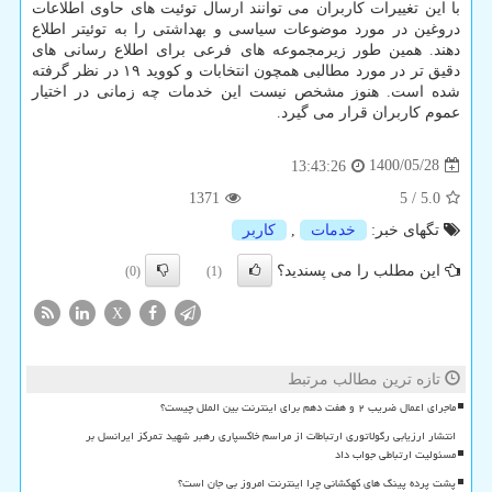
با این تغییرات کاربران می توانند ارسال توئیت های حاوی اطلاعات
دروغین در مورد موضوعات سیاسی و بهداشتی را به توئیتر اطلاع
دهند. همین طور زیرمجموعه های فرعی برای اطلاع رسانی های
دقیق تر در مورد مطالبی همچون انتخابات و کووید ۱۹ در نظر گرفته
شده است. هنوز مشخص نیست این خدمات چه زمانی در اختیار
عموم کاربران قرار می گیرد.
1400/05/28
13:43:26
1371
5
/
5.0
تگهای خبر:
خدمات
,
كاربر
این مطلب را می پسندید؟
(0)
(1)
X
تازه ترین مطالب مرتبط
ماجرای اعمال ضریب ۲ و هفت دهم برای اینترنت بین الملل چیست؟
انتشار ارزیابی رگولاتوری ارتباطات از مراسم خاکسپاری رهبر شهید تمرکز ایرانسل بر
مسئولیت ارتباطی جواب داد
پشت پرده پینگ های کهکشانی چرا اینترنت امروز بی جان است؟