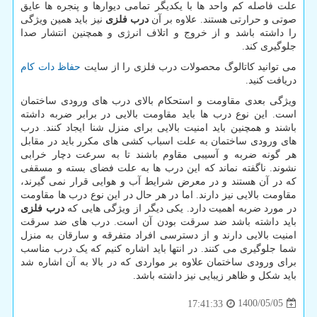
علت فاصله کم واحد ها با یکدیگر تمامی دیوارها و پنجره ها عایق
صوتی و حرارتی هستند. علاوه بر آن
درب فلزی
نیز باید همین ویژگی
را داشته باشد و از خروج و اتلاف انرژی و همچنین انتشار صدا
جلوگیری کند.
می توانید کاتالوگ محصولات درب فلزی را از سایت
حفاظ دات کام
دریافت کنید.
ویژگی بعدی مقاومت و استحکام بالای درب های ورودی ساختمان
است. این نوع درب ها باید مقاومت بالایی در برابر ضربه داشته
باشند و همچنین باید امنیت بالایی برای منزل شنا ایجاد کنند. درب
های ورودی ساختمان به علت اسباب کشی های مکرر باید در مقابل
هر گونه ضربه و آسیبی مقاوم باشند تا به سرعت دچار خرابی
نشوند. ناگفته نماند که این درب ها به علت فضای بسته و مسقفی
که در آن هستند و در معرض شرایط آب و هوایی قرار نمی گیرند،
مقاومت بالایی نیز دارند. اما در هر حال در این نوع درب ها مقاومت
در مورد ضربه اهمیت دارد. یکی دیگر از ویژگی هایی که
درب فلزی
باید داشته باشد ضد سرقت بودن آن است. درب های ضد سرقت
امنیت بالایی دارند و از دسترسی افراد متفرقه و سارقان به منزل
شما جلوگیری می کنند. در انتها باید اشاره کنیم که یک درب مناسب
برای ورودی ساختمان علاوه بر مواردی که در بالا به آن اشاره شد
باید شکل و ظاهر زیبایی نیز داشته باشد.
1400/05/05
17:41:33