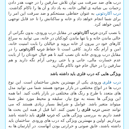
درب های ضد سرقت می توان تلاش سارقین را در جهت هدر دادن
زحمات بی شائبه ی اهالی خانه، به باد داد و آن ها را ناکام گذاشت.
درب آکاردئونی
به عنوان حفاظی مستحکم و ضد سرقت این امر را
برای شما انجام خواهد داد و خانه و ساکنانش را تا حد قابل توجهی
ایمن خواهد کرد.
با نصب کردن
درب آکاردئونی
در مقابل درب ورودی، بدون نگرانی از
خالی ماندن خانه و یا تنها ماندن کودکتان در خانه، می توانید به سراغ
کارهای خود در بیرون از خانه بروید و خیالتان را بابت امنیت خانه،
امن و آرام نگه دارید. کافی است تا حفاظ
درب آکاردئونی
را در
مقابل درب ورودی خانه تان نصب کنید تا هم خیال خودتان را از بابت
عدم خسارت مالی، جانی و یا حتی روحی آرام نگه دارید و هم
سارقین را در خیال خام خود ناکام بگذارید.
ویژگی هایی که درب فلزی باید داشته باشد
درب فلزی
ورودی یکی از مهمترین بخش ساختمان است. این نوع
درب ها در انواع مختلفی در بازار موجود هستند شما می توانید مدل
های متعدد با طرح و رنگ های مختلفی در بازار یافت کنید. اما همه
این ویژگی ها بسته به نوع نیاز، سلیقه و محیط مورد نظر شما
میتواند متغیر باشد. عوامل و شرایط بسیار زیادی هستند که می
توانند جنس
درب فلزی
را تعیین کنند. اما قبل از همه این بحث ها
قصد داریم به بررسی ویژگی هایی که
درب فلزی
باید داشته باشد
بپردازیم. اولین و مهمترین ویژگی که درب های ورودی ساختمان باید
داشته باشند، عایق صوتی و حرارتی بودن آنهاست. در آپارتمان ها به