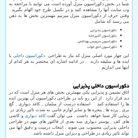
شما در بخش دکوراسیون منزل آورده است می توانید با مراجعه به
وب سایت آنها را مشاهده کنید و در تکمیل طرح خود الهام بگیرید .
وقتی حرف از دکوراسیون منزل میزنیم مهمترین بخش ها به ذهن
می رسند که شامل :
دکوراسیون پذیرایی
دکوراسیون آشپزخانه
دکوراسیون سرویس بهداشتی
دکوراسیون اتاق خواب
این چهار مورد اصلی منزل که نیاز به طراحی
دکوراسیون داخلی
با
ایده ها و سلیقه دارند . در ادامه اشاره ای مختصر به هر کدام از
اینها می اندازیم .
دکوراسیون داخلی پذیرایی
اتاق نشیمن و پذیرایی یکی مهمترین بخش های هر منزل است که در
دید قرار دارد . از این رو باید در طراحی دکوراسیون آن بهترین ایده
ها را استفاده کنید . استفاده درست از مبلمان , کاغذ دیواری , گچ
بری , پرده ها , پنجره ها و سایر لوازم جانبی به شدت تاثیر زیادی در
زیبایی کار شما خواهد داشت . می توان گفت
کاغذ دیواری
و کاشی
های کف , پوستر دیواری سه بعدی از فاکتور های مهم در طراحی
داخلی پذیرایی محسوب می شوند . انتخاب درست و دقیق آنها می
تواند تاثیر زیادی در طراحی و دیزاین منزل داشته باشد.