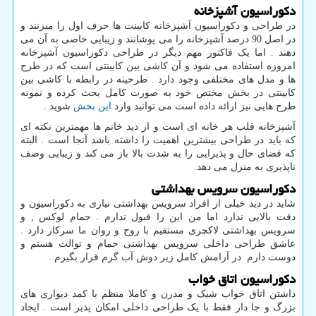
دکوراسیون آشپزخانه
در طراحی و دکوراسیون آشپزخانه کابینت ها حرف اول را میزنند و
در اصل 90 درصد آشپزخانه را می پوشانند و زیبایی خاصی به آن می
دهند . اما یک فاکتور مهم دیگر در طراحی دکوراسیون آشپزخانه
امروزه استفاده می شود و آن کاشی بین کابینتی است که در طرح
ها و مدل های مختلفی وجود دارد . طرحینه در رابطه با کاشی بین
کابینتی در بخش مختص خود به صورت کامل بحث کرده و نمونه
طرح هایی نیز ارائه داده است می توانید وارد
این بخش
شوید .
آشپزخانه قلب هر خانه ای است و از دید خانم ها مهمترین نکته ای
که باید در طراحی بیشترین اهمیت را داشته باشد آنجا است . البته
که فضای حال و پذیرایی را به شدت بالا باز می کند و زیبایی وصف
ناپذیری به منزل می دهد.
دکوراسیون سرویس بهداشتی
شاید در دید خیلی از افراد سرویس بهداشتی نیازی به دکوراسیون و
دقت بالایی ندارد اما من این را قبول ندارم . حمام لوکس , و
سرویس بهداشتی لاکچری مستقیم با روح و روان ما سرکار دارد .
عاشق طراحی داخلی سرویس بهداشتی حمام و توالت هستم و
دوست دارم در آرامش کامل زیر دوش آب گرم قرار بگیرم .
دکوراسیون اتاق خواب
داشتن اتاق خواب شیک و مدرن و کاملا منظم با کمد دیواری های
بزرگ و جا دار فقط با یک طراحی داخلی امکان پذیر است . ایجاد