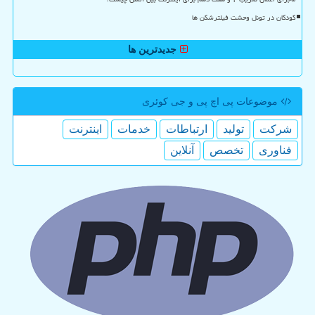
کودکان در تونل وحشت فیلترشکن ها
جدیدترین ها
موضوعات پی اچ پی و جی كوئری
شركت
تولید
ارتباطات
خدمات
اینترنت
فناوری
تخصص
آنلاین