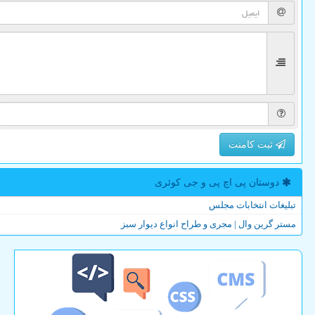
ثبت کامنت
دوستان پی اچ پی و جی كوئری
تبلیغات انتخابات مجلس
مستر گرین وال | مجری و طراح انواع دیوار سبز