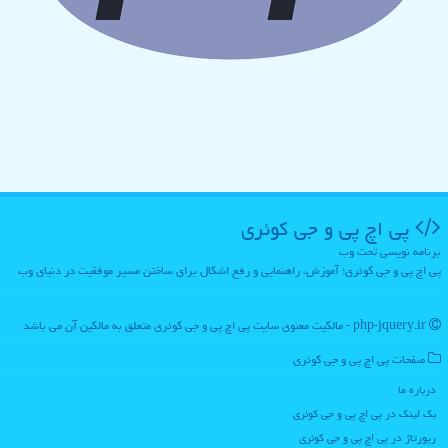
پی اچ پی و جی كوئری
برنامه نویسی تحت وب
پی اچ پی و جی کوئری؛ آموزش، راهنمایی و رفع اشکال برای ساختن مسیر موفقیت در دنیای وب
php-jquery.ir - مالکیت معنوی سایت پی اچ پی و جی كوئری متعلق به مالکین آن می باشد
صفحات پی اچ پی و جی كوئری
درباره ما
بک لینک در پی اچ پی و جی كوئری
رپورتاژ در پی اچ پی و جی كوئری