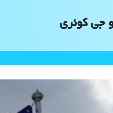
و جی كوئری