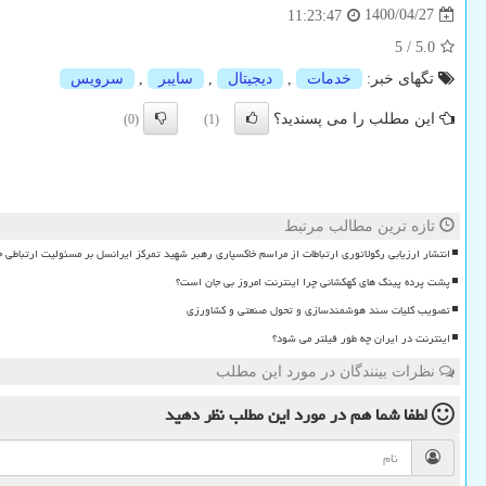
1400/04/27
11:23:47
5
/
5.0
تگهای خبر:
خدمات
,
دیجیتال
,
سایبر
,
سرویس
این مطلب را می پسندید؟
(0)
(1)
تازه ترین مطالب مرتبط
انتشار ارزیابی رگولاتوری ارتباطات از مراسم خاکسپاری رهبر شهید تمرکز ایرانسل بر مسئولیت ارتباطی 
پشت پرده پینگ های کهکشانی چرا اینترنت امروز بی جان است؟
تصویب کلیات سند هوشمندسازی و تحول صنعتی و کشاورزی
اینترنت در ایران چه طور فیلتر می شود؟
نظرات بینندگان در مورد این مطلب
لطفا شما هم
در مورد این مطلب
نظر دهید