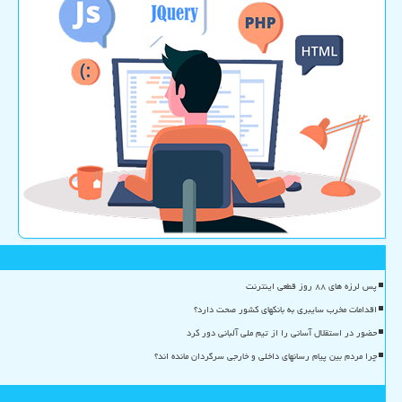
پس لرزه های ۸۸ روز قطعی اینترنت
اقدامات مخرب سایبری به بانکهای کشور صحت دارد؟
حضور در استقلال آسانی را از تیم ملی آلبانی دور کرد
چرا مردم بین پیام رسانهای داخلی و خارجی سرگردان مانده اند؟