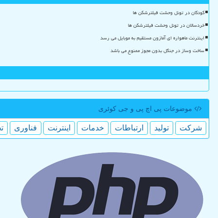
کودکان در تونل وحشت فیلترشکن ها
خردسالان در تونل وحشت فیلترشکن ها
اینترنت ماهواره ای آمازون مستقیم به موبایل می رسد
ساخت وساز در جنگل بدون مجوز ممنوع می باشد
موضوعات پی اچ پی و جی كوئری
شركت
تولید
ارتباطات
خدمات
اینترنت
فناوری
ت