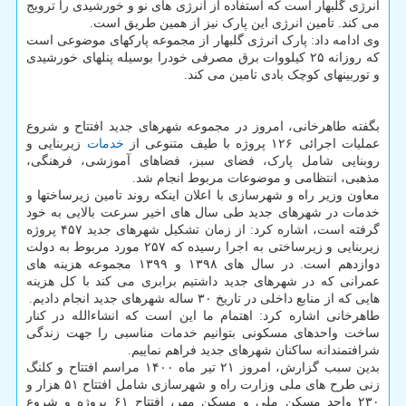
انرژی گلبهار است که استفاده از انرژی های نو و خورشیدی را ترویج
می کند. تامین انرژی این پارک نیز از همین طریق است.
وی ادامه داد: پارک انرژی گلبهار از مجموعه پارکهای موضوعی است
که روزانه ۲۵ کیلووات برق مصرفی خودرا بوسیله پنلهای خورشیدی
و توربینهای کوچک بادی تامین می کند.
بگفته طاهرخانی، امروز در مجموعه شهرهای جدید افتتاح و شروع
عملیات اجرائی ۱۲۶ پروژه با طیف متنوعی از
خدمات
زیربنایی و
روبنایی شامل پارک، فضای سبز، فضاهای آموزشی، فرهنگی،
مذهبی، انتظامی و موضوعات مربوط انجام شد.
معاون وزیر راه و شهرسازی با اعلان اینکه روند تامین زیرساختها و
خدمات در شهرهای جدید طی سال های اخیر سرعت بالایی به خود
گرفته است، اشاره کرد: از زمان تشکیل شهرهای جدید ۴۵۷ پروژه
زیربنایی و زیرساختی به اجرا رسیده که ۲۵۷ مورد مربوط به دولت
دوازدهم است. در سال های ۱۳۹۸ و ۱۳۹۹ مجموعه هزینه های
عمرانی که در شهرهای جدید داشتیم برابری می کند با کل هزینه
هایی که از منابع داخلی در تاریخ ۳۰ ساله شهرهای جدید انجام دادیم.
طاهرخانی اشاره کرد: اهتمام ما این است که انشاءالله در کنار
ساخت واحدهای مسکونی بتوانیم خدمات مناسبی را جهت زندگی
شرافتمندانه ساکنان شهرهای جدید فراهم نماییم.
بدین سبب گزارش، امروز ۲۱ تیر ماه ۱۴۰۰ مراسم افتتاح و کلنگ
زنی طرح های ملی وزارت راه و شهرسازی شامل افتتاح ۵۱ هزار و
۲۳۰ واحد مسکن ملی و مسکن مهر، افتتاح ۶۱ پروژه و شروع