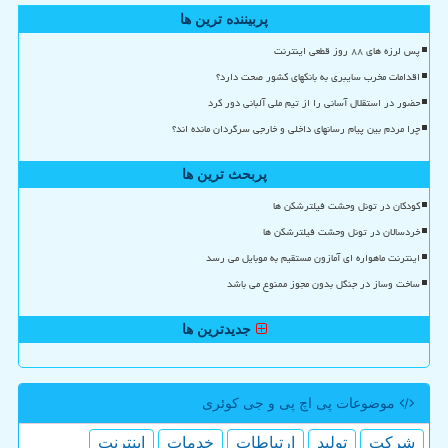
پربیننده ترین ها
پس لرزه های ۸۸ روز قطعی اینترنت
اقدامات مخرب سایبری به بانکهای کشور صحت دارد؟
حضور در استقلال آسانی را از تیم ملی آلبانی دور کرد
چرا مردم بین پیام رسانهای داخلی و خارجی سرگردان مانده اند؟
پربحث ترین ها
کودکان در تونل وحشت فیلترشکن ها
خردسالان در تونل وحشت فیلترشکن ها
اینترنت ماهواره ای آمازون مستقیم به موبایل می رسد
ساخت وساز در جنگل بدون مجوز ممنوع می باشد
جدیدترین ها
موضوعات پی اچ پی و جی كوئری
شركت
تولید
ارتباطات
خدمات
اینترنت