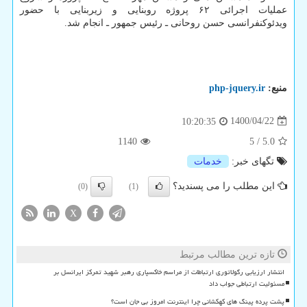
عملیات اجرائی ۶۲ پروژه روبنایی و زیربنایی با حضور
ویدئوکنفرانسی حسن روحانی ـ رئیس جمهور ـ انجام شد.
منبع:
php-jquery.ir
1400/04/22
10:20:35
1140
5
/
5.0
تگهای خبر:
خدمات
این مطلب را می پسندید؟
(0)
(1)
X
تازه ترین مطالب مرتبط
انتشار ارزیابی رگولاتوری ارتباطات از مراسم خاکسپاری رهبر شهید تمرکز ایرانسل بر
مسئولیت ارتباطی جواب داد
پشت پرده پینگ های کهکشانی چرا اینترنت امروز بی جان است؟