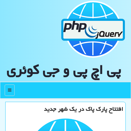
پی اچ پی و جی كوئری
منو
افتتاح پارك پاك در یك شهر جدید