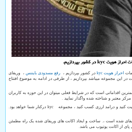
دمات
احراز هویت
kyc
در کشور بپردازیم ،
رفع مسدودی بایننس
، وریفای
 خدمات جامع احراز هویت و یا خدمات وریفای حساب و ... که شامل بیش از 1200 اکانت در این مجموعه میباشد بپردازیم ، از طرفی در ادامه به موضوع افتتاح
ترین اقداماتی است که در شرایط فعلی میتوان در این حوزه به کاربران
رکز معتبر و شناخته شده واگذار نمایید .
الیت کنید و درامد ارزی کسب کنید ، مجموعه
kyc
درکنار شما خواهد بود.
وریفای شده است ،. ساخت و ایجاد اکانت های وریفای شده یک راه مطمئن
پای از اکانت یوتیوب می باشد.