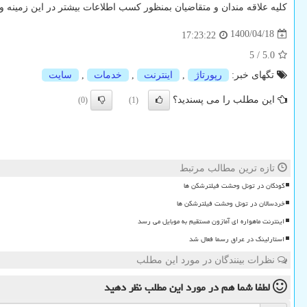
کلیه علاقه مندان و متقاضیان بمنظور کسب اطلاعات بیشتر در این زمینه
1400/04/18
17:23:22
5
/
5.0
تگهای خبر:
رپورتاژ
,
اینترنت
,
خدمات
,
سایت
این مطلب را می پسندید؟
(0)
(1)
تازه ترین مطالب مرتبط
کودکان در تونل وحشت فیلترشکن ها
خردسالان در تونل وحشت فیلترشکن ها
اینترنت ماهواره ای آمازون مستقیم به موبایل می رسد
استارلینک در عراق رسما فعال شد
نظرات بینندگان در مورد این مطلب
لطفا شما هم
در مورد این مطلب
نظر دهید