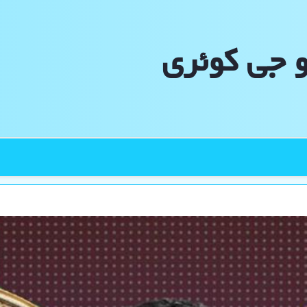
و جی كوئری