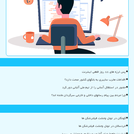
پس لرزه های ۸۸ روز قطعی اینترنت
اقدامات مخرب سایبری به بانکهای کشور صحت دارد؟
حضور در استقلال آسانی را از تیم ملی آلبانی دور کرد
چرا مردم بین پیام رسانهای داخلی و خارجی سرگردان مانده اند؟
کودکان در تونل وحشت فیلترشکن ها
خردسالان در تونل وحشت فیلترشکن ها
اینترنت ماهواره ای آمازون مستقیم به موبایل می رسد