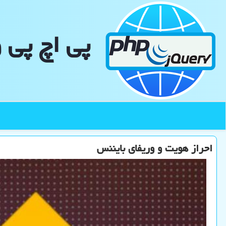
پی اچ پی 
احراز هویت و وریفای بایننس