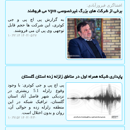
افشاگری فیروزآبادی:
برخی از شرکت های بزرگ غیرخصوصی vpn می فروشند
به گزارش پی اچ پی و جی
کوئری، این شرکت ها حجم قابل
توجهی وی پی ان می فروشند.
۱۴۰۴/۰۵/۲۷ ۱۰:۴۲:۱۴
پایداری شبکه همراه اول در مناطق زلزله زده استان گلستان
پی اچ پی و جی کوئری: با وجود
وقوع زلزله 5.1 ریشتری در
نزدیکی شهر فاضل آباد استان
گلستان، ترافیک شبکه در این
منطقه زلزله زده و حوالی آن،
روان و بدون اختلال است.
۱۴۰۴/۰۴/۳۰ ۱۰:۳۷:۵۲