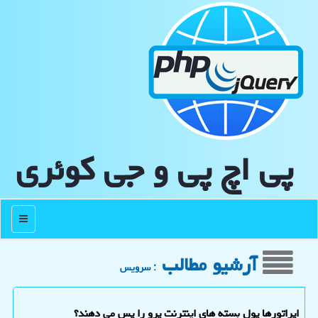
پی اچ پی و جی كوئری
منو
آرشیو مطالب
: سرویس
اپراتورها پول بسته های اینترنت پرو را پس می دهند؟