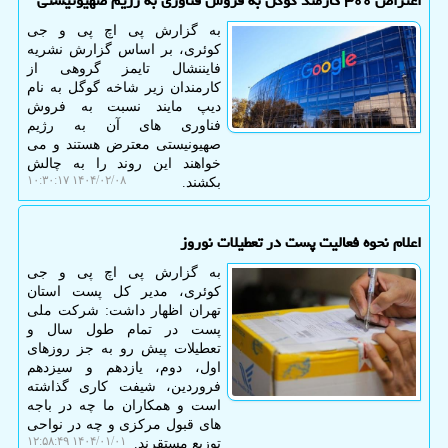
اعتراض ۳۰۰ کارمند گوگل به فروش فناوری به رژیم صهیونیستی
به گزارش پی اچ پی و جی
کوئری، بر اساس گزارش نشریه
فایننشال تایمز گروهی از
کارمندان زیر شاخه گوگل به نام
دیپ مایند نسبت به فروش
فناوری های آن به رژیم
صهیونیستی معترض هستند و می
خواهند این روند را به چالش
۱۴۰۴/۰۲/۰۸ ۱۰:۳۰:۱۷
بکشند.
اعلام نحوه فعالیت پست در تعطیلات نوروز
به گزارش پی اچ پی و جی
کوئری، مدیر کل پست استان
تهران اظهار داشت: شرکت ملی
پست در تمام طول سال و
تعطیلات پیش رو به جز روزهای
اول، دوم، یازدهم و سیزدهم
فروردین، شیفت کاری گذاشته
است و همکاران ما چه در باجه
های قبول مرکزی و چه در نواحی
۱۴۰۴/۰۱/۰۱ ۱۲:۵۸:۴۹
توزیع مستقرند.