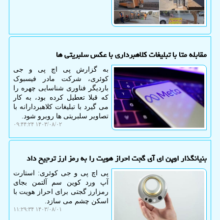
مقابله متا با تبلیغات کلاهبرداری با عکس سلبریتی ها
به گزارش پی اچ پی و جی
کوئری، شرکت مادر فیسبوک
باردیگر فناوری شناسایی چهره را
که قبلا تعطیل کرده بود، به کار
می گیرد با تبلیغات کلاهبردارانه با
تصاویر سلبریتی ها روبرو شود.
۱۴۰۳/۰۸/۰۲ ۰۹:۴۴:۲۴
بنیانگذار اوپن ای آی گجت احراز هویت را به رمز ارز ترجیح داد
پی اچ پی و جی کوئری: استارت
آپ ورد کوین سم آلتمن بجای
رمزارز گجتی برای احراز هویت با
اسکن چشم می سازد.
۱۴۰۳/۰۸/۰۱ ۱۱:۲۹:۳۴