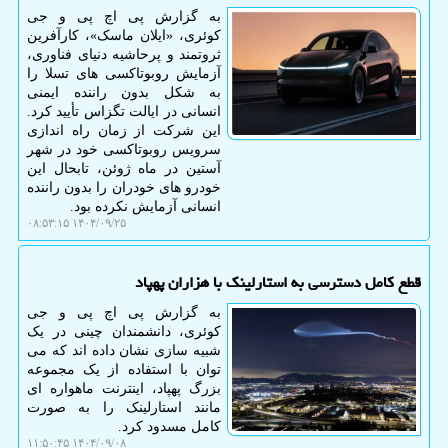
به گزارش پی اچ پی و جی
کوئری، «ایلان ماسک»، کارآفرین
ثروتمند و پرحاشیه دنیای فناوری،
آزمایش روبوتاکسی های تسلا را
به شکل بدون راننده ایمنی
انسانی در ایالت تگزاس تأیید کرد.
این شرکت از زمان راه اندازی
سرویس روبوتاکسی خود در شهر
آستین در ماه ژوئن، تابحال این
خودرو های خودران را بدون راننده
انسانی آزمایش نکرده بود.
۱۴۰۴/۰۹/۲۵ ۰۸:۵۳:۱۵
قطع کامل دسترسی به استارلینک با هزاران پهپاد
به گزارش پی اچ پی و جی
کوئری، دانشمندان چینی در یک
شبیه سازی نشان داده اند که می
توان با استفاده از یک مجموعه
بزرگ پهپاد، اینترنت ماهواره ای
مانند استارلینک را به صورت
کامل مسدود کرد.
۱۴۰۴/۰۹/۰۸ ۱۱:۵۰:۴۵