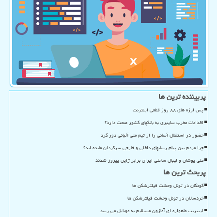
پربیننده ترین ها
پس لرزه های ۸۸ روز قطعی اینترنت
اقدامات مخرب سایبری به بانکهای کشور صحت دارد؟
حضور در استقلال آسانی را از تیم ملی آلبانی دور کرد
چرا مردم بین پیام رسانهای داخلی و خارجی سرگردان مانده اند؟
ملی پوشان والیبال ساحلی ایران برابر ژاپن پیروز شدند
پربحث ترین ها
کودکان در تونل وحشت فیلترشکن ها
خردسالان در تونل وحشت فیلترشکن ها
اینترنت ماهواره ای آمازون مستقیم به موبایل می رسد