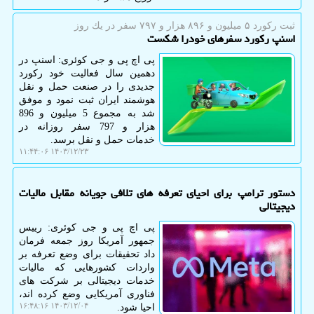
ثبت ركورد ۵ میلیون و ۸۹۶ هزار و ۷۹۷ سفر در یك روز
اسنپ رکورد سفرهای خودرا شکست
پی اچ پی و جی کوئری: اسنپ در
دهمین سال فعالیت خود رکورد
جدیدی را در صنعت حمل و نقل
هوشمند ایران ثبت نمود و موفق
شد به مجموع 5 میلیون و 896
هزار و 797 سفر روزانه در
خدمات حمل و نقل برسد.
۱۴۰۳/۱۲/۲۳ ۱۱:۴۴:۰۶
دستور ترامپ برای احیای تعرفه های تلافی جویانه مقابل مالیات
دیجیتالی
پی اچ پی و جی کوئری: رییس
جمهور آمریکا روز جمعه فرمان
داد تحقیقات برای وضع تعرفه بر
واردات کشورهایی که مالیات
خدمات دیجیتالی بر شرکت های
فناوری آمریکایی وضع کرده اند،
۱۴۰۳/۱۲/۰۴ ۱۶:۴۸:۱۶
احیا شود.