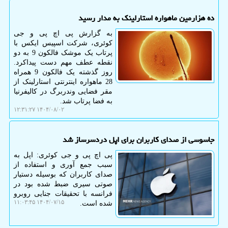
ده هزارمین ماهواره استارلینک به مدار رسید
به گزارش پی اچ پی و جی
کوئری، شرکت اسپیس ایکس با
پرتاب یک موشک فالکون 9 به دو
نقطه عطف مهم دست پیداکرد.
روز گذشته یک فالکون 9 همراه
28 ماهواره اینترنتی استارلینک از
مقر فضایی وندربرگ در کالیفرنیا
به فضا پرتاب شد.
۱۴۰۴/۰۸/۰۲ ۱۲:۳۱:۲۷
جاسوسی از صدای کاربران برای اپل دردسرساز شد
پی اچ پی و جی کوئری: اپل به
سبب جمع آوری و استفاده از
صدای کاربران که بوسیله دستیار
صوتی سیری ضبط شده بود در
فرانسه با تحقیقات جنایی روبرو
۱۴۰۴/۰۷/۱۵ ۱۱:۰۳:۴۵
شده است.