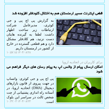
قطعی اینترنت مسیر ارمنستان هم به اختلال کلودفلر افزوده شد
به گزارش پی اچ پی و جی
کوئری، مدیرعامل شرکت
ارتباطات زیر ساخت اظهار
داشت: لطفا به گیرنده هایتان
دست نزنید، هم کلادفلر مشکل
دارد و هم قطعی گسترده در خارج
از کشور در ارمنستان داریم.
۱۴۰۴/۰۸/۲۸ ۱۰:۵۷:۱۵
برای كاربران در اتحادیه اروپا
امکان ارسال پیام از واتس اپ به پیام رسان های دیگر فراهم می
شود
پی اچ پی و جی کوئری: واتساپ
در جهت پیروی از قانون بازارهای
دیجیتال (DMA) اتحادیه اروپا، در
آستانه راه اندازی پشتیبانی از چت
شخص ثالث در سراسر این بلوک
۱۴۰۴/۰۸/۲۴ ۱۰:۳۲:۰۴
است.