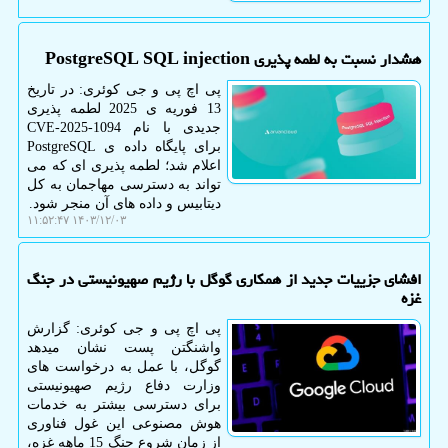
هشدار نسبت به لطمه پذیری PostgreSQL SQL injection
پی اچ پی و جی کوئری: در تاریخ
13 فوریه ی 2025 لطمه پذیری
جدیدی با نام CVE-2025-1094
برای پایگاه داده ی PostgreSQL
اعلام شد؛ لطمه پذیری ای که می
تواند به دسترسی مهاجمان به کل
دیتابیس و داده های آن منجر شود.
۱۴۰۳/۱۲/۰۳ ۱۱:۵۲:۴۷
افشای جزییات جدید از همکاری گوگل با رژیم صهیونیستی در جنگ
غزه
پی اچ پی و جی کوئری: گزارش
واشنگتن پست نشان میدهد
گوگل، با عمل به درخواست های
وزارت دفاع رژیم صهیونیستی
برای دسترسی بیشتر به خدمات
هوش مصنوعی این غول فناوری
از زمان شروع جنگ 15 ماهه غزه،