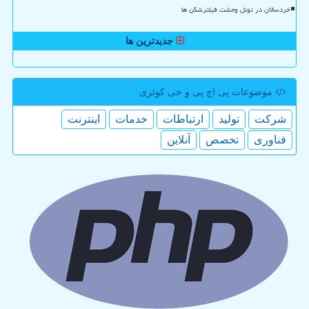
خردسالان در تونل وحشت فیلترشکن ها
جدیدترین ها
موضوعات پی اچ پی و جی كوئری
شركت
تولید
ارتباطات
خدمات
اینترنت
فناوری
تخصص
آنلاین