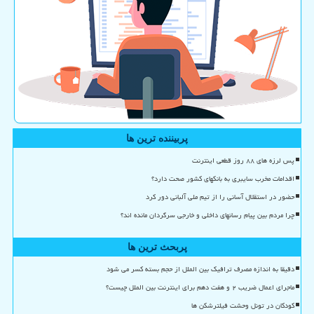
پربیننده ترین ها
پس لرزه های ۸۸ روز قطعی اینترنت
اقدامات مخرب سایبری به بانکهای کشور صحت دارد؟
حضور در استقلال آسانی را از تیم ملی آلبانی دور کرد
چرا مردم بین پیام رسانهای داخلی و خارجی سرگردان مانده اند؟
پربحث ترین ها
دقیقا به اندازه مصرف ترافیک بین الملل از حجم بسته کسر می شود
ماجرای اعمال ضریب ۲ و هفت دهم برای اینترنت بین الملل چیست؟
کودکان در تونل وحشت فیلترشکن ها