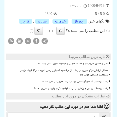
1400/04/16
17:55:55
1340
5
/
5.0
تگهای خبر:
رپورتاژ
,
خدمات
,
سایت
,
كاربر
این مطلب را می پسندید؟
(0)
(1)
X
تازه ترین مطالب مرتبط
ماجرای اعمال ضریب ۲ و هفت دهم برای اینترنت بین الملل چیست؟
انتشار ارزیابی رگولاتوری ارتباطات از مراسم خاکسپاری رهبر شهید تمرکز ایرانسل بر
مسئولیت ارتباطی جواب داد
پشت پرده پینگ های کهکشانی چرا اینترنت امروز بی جان است؟
پشت پرده کندی این روزهای اینترنت فیلترینگی پنهان در جریان است؟
نظرات بینندگان در مورد این مطلب
لطفا شما هم
در مورد این مطلب
نظر دهید