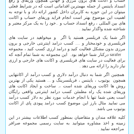
حساب و اکانت های برون مرزی و جهانی همچون وریفای و رفع
انسداد بایننس از جمله مهمترین اقداماتی است که در شرایط فعلی
میتوان در این حوزه به کاربران داخل کشور ارائه داد و با توجه به
اهمیت این موضوع بهتر است انجام فراید وریفای حساب و اکانت
های بین المللی ، رفع انسداد حساب و ..خود را به یک مرکز معتبر و
شناخته شده واگذار نمایید .
اگر شما یک فریلنسر هستید یا اگر و میخواهید در سایت های
فریلنسری و خودمختار و .... کسب درامد اینترنتی خارجی و برون
مرزی بدون مشکل فعالیت کنید و درامد ارزی کسب کنید ، مجموعه
sarafer
درکنار شما خواهد بود. این مجموعه به شما تمام آنچه که
برای فعالیت در سایت های فریلنسری و اکانت های خارجی و ارزی
نیاز دارید را ارائه می دهد .
همچنین اگر شما به دنبال درآمد دلاری و کسب درآمد از اکانتهایی
همچون یوتیوب ، بایننس ، فریلنسرینگ و ... هستید یکی از بهترین
روش ها اکانت وریفای شده است ،. ساخت و ایجاد اکانت های
وریفای شده یک راه مطمئن کسب درامد اینترنتی واقعی رایگان
است یعنی شما تنها با انجام خدمات مورد نظر به دلار کسب درآمد
می نمایید مثال بارز این موضوع کسب درامد پیودی پای از اکانت
یوتیوب می باشد.
کلیه علاقه مندان و متقاضیان بمنظور کسب اطلاعات بیشتر در این
زمینه و اخذ مشاوره میتوانید به سایت رسمی مجموعه صرافر
مراجعه نمایید .