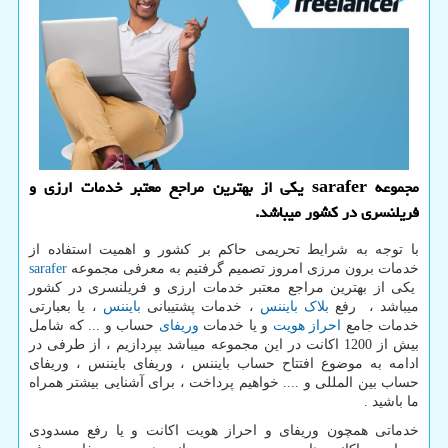
مجموعه sarafer یكی از بهترین مراجع معتبر خدمات ارزی و
فریلنسری در كشور میباشد.
با توجه به شرایط تحریمی حاکم بر کشور و اهمیت استفاده از
خدمات برون مرزی امروز تصمیم گرفتیم به معرفی مجموعه
sarafer
یکی از بهترین مراجع معتبر خدمات ارزی و فریلنسری در کشور
میباشد ، رفع
بلاک بایننس
، خدمات پشتیبانی
بایننس
، یا بعبارتی
خدمات جامع
احراز هویت
و یا خدمات
وریفای
حساب و ... که شامل
بیش از 1200 اکانت در این مجموعه میباشد بپردازیم ، از طرفی در
ادامه به موضوع افتتاح حساب بایننس ، وریفای بایننس ، وریفای
حساب بین المللی و .... خواهیم پرداخت ، برای آشنایی بیشتر همراه
ما باشید .
خدماتی همچون وریفای و احراز هویت اکانت و یا رفع مسدودی