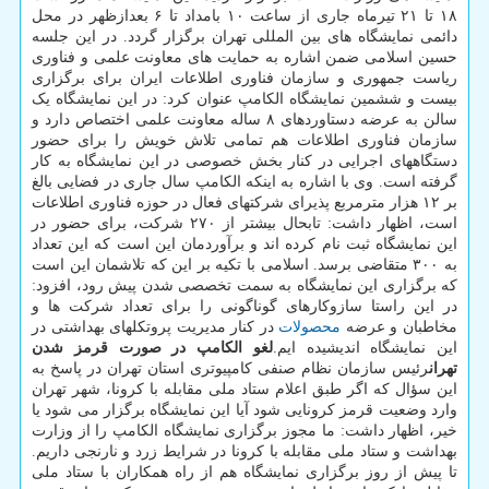
۱۸ تا ۲۱ تیرماه جاری از ساعت ۱۰ بامداد تا ۶ بعدازظهر در محل
دائمی نمایشگاه های بین المللی تهران برگزار گردد. در این جلسه
حسین اسلامی ضمن اشاره به حمایت های معاونت علمی و فناوری
ریاست جمهوری و سازمان فناوری اطلاعات ایران برای برگزاری
بیست و ششمین نمایشگاه الکامپ عنوان کرد: در این نمایشگاه یک
سالن به عرضه دستاوردهای ۸ ساله معاونت علمی اختصاص دارد و
سازمان فناوری اطلاعات هم تمامی تلاش خویش را برای حضور
دستگاههای اجرایی در کنار بخش خصوصی در این نمایشگاه به کار
گرفته است. وی با اشاره به اینکه الکامپ سال جاری در فضایی بالغ
بر ۱۲ هزار مترمربع پذیرای شرکتهای فعال در حوزه فناوری اطلاعات
است، اظهار داشت: تابحال بیشتر از ۲۷۰ شرکت، برای حضور در
این نمایشگاه ثبت نام کرده اند و برآوردمان این است که این تعداد
به ۳۰۰ متقاضی برسد. اسلامی با تکیه بر این که تلاشمان این است
که برگزاری این نمایشگاه به سمت تخصصی شدن پیش رود، افزود:
در این راستا سازوکارهای گوناگونی را برای تعداد شرکت ها و
مخاطبان و عرضه
محصولات
در کنار مدیریت پروتکلهای بهداشتی در
این نمایشگاه اندیشیده ایم.
لغو الکامپ در صورت قرمز شدن
تهران
رئیس سازمان نظام صنفی کامپیوتری استان تهران در پاسخ به
این سؤال که اگر طبق اعلام ستاد ملی مقابله با کرونا، شهر تهران
وارد وضعیت قرمز کرونایی شود آیا این نمایشگاه برگزار می شود یا
خیر، اظهار داشت: ما مجوز برگزاری نمایشگاه الکامپ را از وزارت
بهداشت و ستاد ملی مقابله با کرونا در شرایط زرد و نارنجی داریم.
تا پیش از روز برگزاری نمایشگاه هم از راه همکاران با ستاد ملی