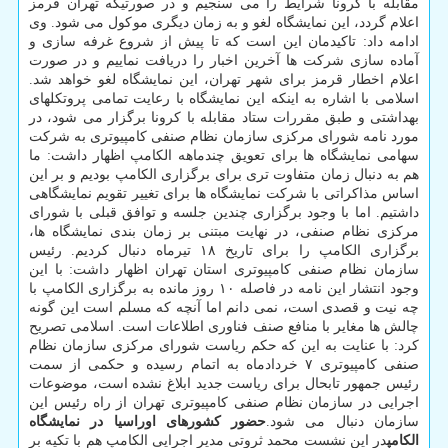
مقابله با کرونا شرایط را می سنجیم و در صورتیکه تهران قرمز
اعلام گردد، این نمایشگاه لغو و به زمان دیگری موکول می شود. وی
ادامه داد: تاکیدمان این است که تا پیش از شروع غرفه سازی و
آماده سازی شرکت ها آخرین اخبار را دریافت نماییم و در صورت
اعلام اخطار قرمز برای شهر تهران، این نمایشگاه لغو خواهد شد.
اسلامی با اشاره به اینکه این نمایشگاه با رعایت تمامی پروتکلهای
بهداشتی و طبق مقررات ستاد مقابله با کرونا برگزار می شود، در
مورد نامه شورای مرکزی سازمان نظام صنفی کامپیوتری به شرکت
سهامی نمایشگاه ها برای تعویق چندماهه الکامپ اظهار داشت: ما
هم به دنبال زمان متفاوت تری برای برگزاری الکامپ بودیم و بر این
اساس مذاکراتی با شرکت نمایشگاه ها برای تغییر تقویم نمایشگاهی
داشتیم. اما با وجود برگزاری چندین جلسه و توافق قبلی با شورای
مرکزی نظام صنفی، در نهایت مبتنی بر زمان بندی نمایشگاه ها،
برگزاری الکامپ را برای تاریخ ۱۸ تیرماه دنبال کردیم. رئیس
سازمان نظام صنفی کامپیوتری استان تهران اظهار داشت: با این
وجود انتشار این نامه در فاصله ۱۰ روز مانده به برگزاری الکامپ با
چه نیت و قصدی است، نمی دانم اما آنچه که مسلم است این گونه
چالش ها مغایر با منافع صنف فناوری اطلاعات است. اسلامی تصریح
کرد: با عنایت به این که حکم ریاست شورای مرکزی سازمان نظام
صنفی کامپیوتری ۷ خردادماه به اتمام رسیده و حکمی از سمت
رئیس جمهور تابحال برای ریاست جدید ابلاغ نشده است، موضوعات
اجرایی در سازمان نظام صنفی کامپیوتری تهران از راه رئیس این
سازمان دنبال می شود.
حضور کشورهای اوراسیا در نمایشگاه
الکامپ
در این نشست محمد ثروتی مدیر اجرایی الکامپ هم با تکیه بر