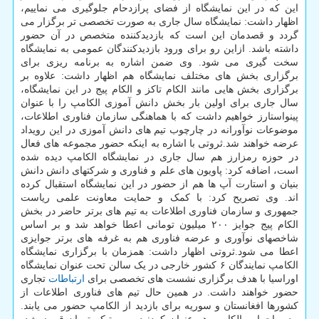
این که در این نمایشگاه از فضای پرازدحام جلوگیری می نماییم،
اظهار داشت: نمایشگاه سال جاری به صورت تخصصی تر برگزار می
گردد و قصدمان این است که بازدیدکننده متخصص در آن حضور
داشته باشد. ازاین رو برای ورود بازدیدکنندگان عمومی به نمایشگاه
سخت گیری می شود. وی ضمن اشاره به برنامه ریزی برای
برگزاری بخش های مختلف نمایشگاه هم اظهار داشت: علاوه بر
برگزاری بخش هایی مانند الکام تاکز و الکام پیج در این نمایشگاه،
سال جاری برای اولین بار بخش دانش آموزی الکامپ را با عنوان
پینواستارز خواهیم داشت که با هماهنگی سازمان فناوری اطلاعات،
موضوعات نوآورانه در چارچوب تیم های دانش آموزی در این رویداد
عرضه خواهند شد.ثروتی با اشاره به اینکه حضور مجموعه های فعال
در حوزه رمزارز هم سال جاری در نمایشگاه الکامپ دیده شده
است، اضافه کرد: پاویون های علم و فناوری و شرکتهای دانش دانش
بنیان و استارت آپ ها هم از حضور در این نمایشگاه استقبال کرده
اند. وی تصریح کرد: با کمک و حمایت معاونت علمی ریاست
جمهوری و سازمان فناوری اطلاعات به تیم های برتر حاضر در بخش
الکام پیج جوایز ۲۰۰ میلیون تومانی اعطا خواهد شد و بر اساس
شاخصهای نوآوری و عرضه فناوری هم به غرفه های برتر جوایزی
اعطا می شود.ثروتی اظهار داشت: همزمان با برگزاری نمایشگاه
الکامپ نمایندگان ۶ کشور خارجی در یک سالن تحت عنوان نمایشگاه
اوراسیا با هدف برگزاری نشست های تخصصی برای
ارتباطات
تجاری
حضور خواهند داشت. در همین حال تیم های فناوری اطلاعات از
کشورها افغانستان و سوریه برای بازدید از الکامپ حضور می یابند.