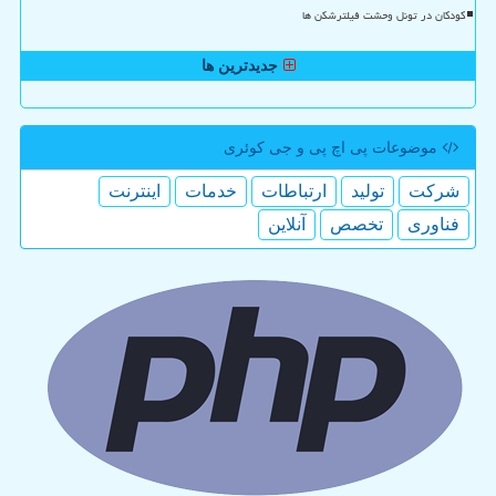
کودکان در تونل وحشت فیلترشکن ها
جدیدترین ها
موضوعات پی اچ پی و جی كوئری
شركت
تولید
ارتباطات
خدمات
اینترنت
فناوری
تخصص
آنلاین