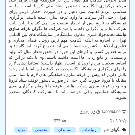
مدیر اجرایی الکامپ هم عنوان کرد: در صورتیکه تهران قرمز شد،
مرجع برگزاری الکامپ، تشخیص ستاد ملی کرونا است. ما به
سلامتی مردم اهمیت می دهیم و در صورت اخطار قرمز برای
تهران، حتی اگر شرکت ها وارد غرفه سازی شده باشند، برگزاری
نمایشگاه به تاریخ پس از اخطار شیفت پیدا می کند و از این بابت
شرکت ها نباید نگرانی داشته باشند.
شرکت ها نگران غرفه سازی
نباشند
محمدجواد قنبری معاون نمایشگاهی نمایشگاه های بین المللی
تهران با اشاره به اینکه الکامپ مهم ترین رویداد فضای مجازی و
فناوری اطلاعات کشور به حساب می آید، تصریح کرد: باید نگاه دقیق
تر به فضایی کسب و کارهای این حوزه در تحقق شعار سال که تولید
و پشتیبانی و مانع زدایی ها است، داشته باشیم. وی با تکیه بر این که
اساسا سلامت مردم اولی تر است، اظهار داشت: استانداردهای لازم
را برای برگزاری نمایشگاه الکامپ درنظر گرفته ایم. اما با این وجود
تلاش داریم که پیش از غرفه سازی، هماهنگی های لازم با ستاد ملی
مقابله با کرونا صورت گیرد. حتی در صورت دستور توقف ستاد کرونا
و با وجود غرفه سازی شرکت ها نیز، غرفه ها تا زمان برگزاری بعدی
نمایشگاه همانطور باقی خواهند ماند تا مشارکت کنندگان متضرر
نشوند.
1400/04/09
21:49:32
1577
5
/
5.0
تگهای خبر:
ارتباطات
,
استاندارد
,
تخصص
,
تولید