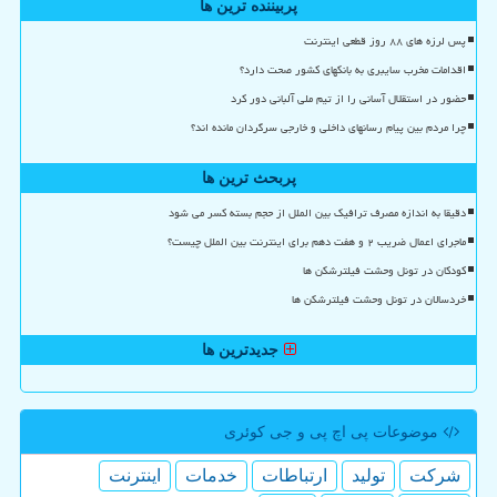
پربیننده ترین ها
پس لرزه های ۸۸ روز قطعی اینترنت
اقدامات مخرب سایبری به بانکهای کشور صحت دارد؟
حضور در استقلال آسانی را از تیم ملی آلبانی دور کرد
چرا مردم بین پیام رسانهای داخلی و خارجی سرگردان مانده اند؟
پربحث ترین ها
دقیقا به اندازه مصرف ترافیک بین الملل از حجم بسته کسر می شود
ماجرای اعمال ضریب ۲ و هفت دهم برای اینترنت بین الملل چیست؟
کودکان در تونل وحشت فیلترشکن ها
خردسالان در تونل وحشت فیلترشکن ها
جدیدترین ها
موضوعات پی اچ پی و جی كوئری
شركت
تولید
ارتباطات
خدمات
اینترنت