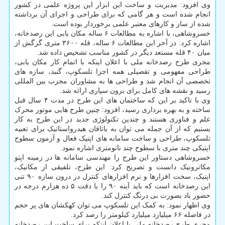
وی افزود: مدیریت و ساخت این ابزار این پروژه علمی در کشور
انجام شده است و هر گامی که برای طراحی و اجرای آن برداشته
شده از ساز و کارهای معتبر علمی برخوردار بوده است.
خسروشاهی، با اشاره به مطالعات ۶ ساله مکان یابی این رصدخانه،
اشاره کرد: در آخر این مطالعات ۶ ساله، قله ۳۶۰۰ متری گرگش از
میان ۴۰ قله مستعد دیگر در کشور مناسب تشخیص داده شد.
مجری طرح رصدخانه ملی با اعلان اینکه با اتمام کار مکان یابی،
طراحی مفهومی و تفصیلی همه اجزا تلسکوپ، گنبد، سازه های
تخصصی آن انجام شد و طراحی ها به مشاوران مجرب بین المللی
رسید و نقشه های کامل برای برون سپاری ارائه شد.
وی با تاکید بر این که ساختمان های این طرح در مدت ۴ سال قبل
ساخته و به بهره برداری رسید، افزود: چنین طرح هایی موتور محرک
علم و فناوری هستند و چندین تکنولوژی جدید در این طرح به کار
بستیم که از آن جمله می توان به یاتاقان هیدرواستاتیک برای تعبیه
تلسکوپ، طراحی و ساخت سامانه های اپتیک فعال و آزمون سطوح
اپتیکی چند متری با سطوح چند نانومتری اشاره نمود.
خسروشاهی دستاور این طرح را مهندسی سامانه ها در زمینه اپتو
مکاترونیک دانست و تصریح کرد: این طرح، تلفیقی از مکانیک،
اپتیک، سخت افزارها و نرم افزارهای کنترل در درون سازه ۹۰ تنی
این رصدخانه است که باید آینه ۹۰ را با دقت ۵ ده هزارم درجه در
حضور باد بصورت بی درنگ کنترل کند.
وی اظهار نمود: به کمک این تلسکوپ می توان کهکشان های پر حجم
در فاصله ۶۶ میلیارد میلیارد کیلومتر را رصد کرد.
مجری طرح رصدخانه ملی با اعلان اینکه برای ساخت این رصدخانه