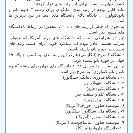
کشور جهان در لیست نهایی این رتبه بندی قرار گرفتند.
نکته قابل توجه در رتبه بندی شانگهای برای رشته " علوم نانو و
نانوتکنولوژی"، جایگاه بالای دانشگاه های آسیا در بین برترین ها
است.
به نحوی که خیلی از رتبه های ۱ تا ۲۰، منحصرا در ارتباط با دانشگاه
های کشور چین است.
این در شرایطی است که دانشگاه های برتر آمریکا که همواره
سرآمد هستند، قادر نبوده اند عملکرد خوبی برای کسب رتبه های
نخست در حوزه نانو داشته باشند.
دانشگاه کمبریج (انگلیسی) هم در این رتبه بندی، به کسب جایگاه ۱۹
جهان در حوزه نانو بسنده کرد.
بر این اساس، رتبه بندی ۲۰۲۱ دانشگاه های جهان برای رشته "علوم
نانو و نانوتکنولوژی" به شرح ذیل است:
۱- دانشگاه فناوری نانیانگ( سنگاپور)
۲- دانشگاه شینهوا(چین)
۳- دانشگاه پکن (چین)
۴- دانشگاه علم و صنعت چین
۵- دانشگاه سوچو(چین)
۶- موسسه فناوری جورجیا(آمریکا)
۷- دانشگاه ملی سنگاپور( سنگاپور)
۸- دانشگاه استنفورد(آمریکا)
۹- موسسه فناوری ماساچوست (آمریکا)
۱۰- دانشگاه هاروارد(آمریکا)