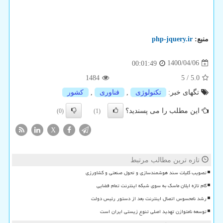
منبع:
php-jquery.ir
1400/04/06
00:01:49
1484
5
/
5.0
تگهای خبر:
تكنولوژی
,
فناوری
,
كشور
این مطلب را می پسندید؟
(0)
(1)
X
تازه ترین مطالب مرتبط
تصویب کلیات سند هوشمندسازی و تحول صنعتی و کشاورزی
گام تازه ایلان ماسک به سوی شبکه اینترنت تمام فضایی
رشد نامحسوس اتصال اینترنت بعد از دستور رئیس دولت
توسعه نامتوازن تهدید اصلی تنوع زیستی ایران است