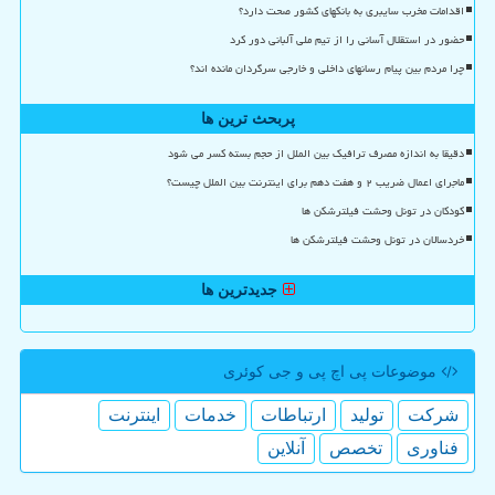
اقدامات مخرب سایبری به بانکهای کشور صحت دارد؟
حضور در استقلال آسانی را از تیم ملی آلبانی دور کرد
چرا مردم بین پیام رسانهای داخلی و خارجی سرگردان مانده اند؟
پربحث ترین ها
دقیقا به اندازه مصرف ترافیک بین الملل از حجم بسته کسر می شود
ماجرای اعمال ضریب ۲ و هفت دهم برای اینترنت بین الملل چیست؟
کودکان در تونل وحشت فیلترشکن ها
خردسالان در تونل وحشت فیلترشکن ها
جدیدترین ها
موضوعات پی اچ پی و جی كوئری
شركت
تولید
ارتباطات
خدمات
اینترنت
فناوری
تخصص
آنلاین