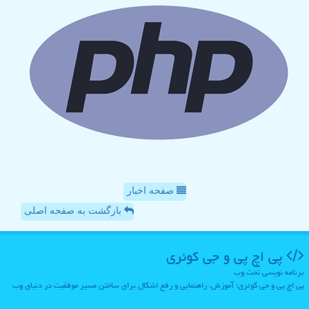
صفحه اخبار
بازگشت به صفحه اصلی
پی اچ پی و جی كوئری
برنامه نویسی تحت وب
پی اچ پی و جی کوئری؛ آموزش، راهنمایی و رفع اشکال برای ساختن مسیر موفقیت در دنیای وب