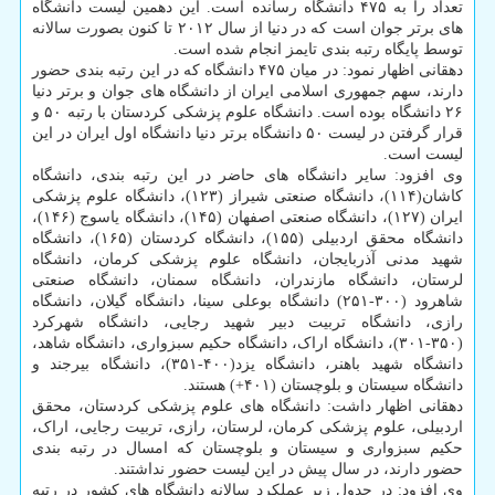
تعداد را به ۴۷۵ دانشگاه رسانده است. این دهمین لیست دانشگاه
های برتر جوان است که در دنیا از سال ۲۰۱۲ تا کنون بصورت سالانه
توسط پایگاه رتبه بندی تایمز انجام شده است.
دهقانی اظهار نمود: در میان ۴۷۵ دانشگاه که در این رتبه بندی حضور
دارند، سهم جمهوری اسلامی ایران از دانشگاه های جوان و برتر دنیا
۲۶ دانشگاه بوده است. دانشگاه علوم پزشکی کردستان با رتبه ۵۰ و
قرار گرفتن در لیست ۵۰ دانشگاه برتر دنیا دانشگاه اول ایران در این
لیست است.
وی افزود: سایر دانشگاه­ های حاضر در این رتبه بندی، دانشگاه
کاشان(۱۱۴)، دانشگاه صنعتی شیراز (۱۲۳)، دانشگاه علوم پزشکی
ایران (۱۲۷)، دانشگاه صنعتی اصفهان (۱۴۵)، دانشگاه یاسوج (۱۴۶)،
دانشگاه محقق اردبیلی (۱۵۵)، دانشگاه کردستان (۱۶۵)، دانشگاه
شهید مدنی آذربایجان، دانشگاه علوم پزشکی کرمان، دانشگاه
لرستان، دانشگاه مازندران، دانشگاه سمنان، دانشگاه صنعتی
شاهرود (۳۰۰-۲۵۱) دانشگاه بوعلی سینا، دانشگاه گیلان، دانشگاه
رازی، دانشگاه تربیت دبیر شهید رجایی، دانشگاه شهرکرد
(۳۵۰-۳۰۱)، دانشگاه اراک، دانشگاه حکیم سبزواری، دانشگاه شاهد،
دانشگاه شهید باهنر، دانشگاه یزد(۴۰۰-۳۵۱)، دانشگاه بیرجند و
دانشگاه سیستان و بلوچستان (۴۰۱+) هستند.
دهقانی اظهار داشت: دانشگاه­ های علوم پزشکی کردستان، محقق
اردبیلی، علوم پزشکی کرمان، لرستان، رازی، تربیت رجایی، اراک،
حکیم سبزواری و سیستان و بلوچستان که امسال در رتبه بندی
حضور دارند، در سال پیش در این لیست حضور نداشتند.
وی افزود: در جدول زیر عملکرد سالانه دانشگاه های کشور در رتبه