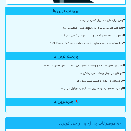
پربیننده ترین ها
پس لرزه های ۸۸ روز قطعی اینترنت
اقدامات مخرب سایبری به بانکهای کشور صحت دارد؟
حضور در استقلال آسانی را از تیم ملی آلبانی دور کرد
چرا مردم بین پیام رسانهای داخلی و خارجی سرگردان مانده اند؟
پربحث ترین ها
ماجرای اعمال ضریب ۲ و هفت دهم برای اینترنت بین الملل چیست؟
کودکان در تونل وحشت فیلترشکن ها
خردسالان در تونل وحشت فیلترشکن ها
اینترنت ماهواره ای آمازون مستقیم به موبایل می رسد
جدیدترین ها
موضوعات پی اچ پی و جی كوئری