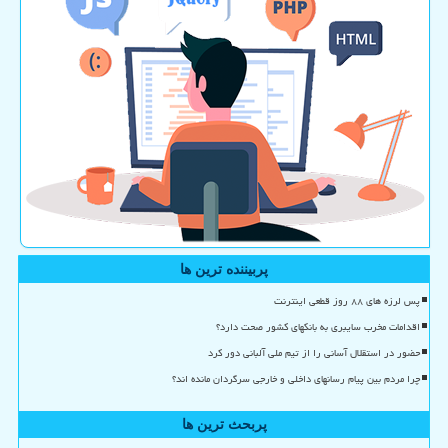
پربیننده ترین ها
پس لرزه های ۸۸ روز قطعی اینترنت
اقدامات مخرب سایبری به بانکهای کشور صحت دارد؟
حضور در استقلال آسانی را از تیم ملی آلبانی دور کرد
چرا مردم بین پیام رسانهای داخلی و خارجی سرگردان مانده اند؟
پربحث ترین ها