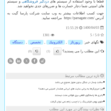
قطعا با وجود استفاده از سیستم های
دزدگیر فروشگاهی
و سیستم
های امنیتی شما دچار خسارت ها و ضررهای جدی نخواهید شد.
جهت کسب اطلاعات بیشتر به وب سایت شرکت پارسا گیت به
آدرس
https://parsagate.com/
مراجعه نمایید.
1400/04/03
15:55:29
1301
5
/
5.0
تگهای خبر:
رپورتاژ
,
الكترونیك
,
تخصص
,
دستگاه
این مطلب را می پسندید؟
(0)
(1)
X
تازه ترین مطالب مرتبط
ساخت وساز در جنگل بدون مجوز ممنوع می باشد
چرا مرورگرها به برخی سایت های ایرانی هشدار امنیتی می دهند؟
باتری ها پاسخگوی قطعی برق طولانی مدت نیستند
جلوی بهمن فیلترینگ را با چسب زخم نمی توان گرفت
نظرات بینندگان در مورد این مطلب