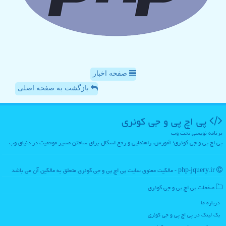
صفحه اخبار
بازگشت به صفحه اصلی
پی اچ پی و جی كوئری
برنامه نویسی تحت وب
پی اچ پی و جی کوئری؛ آموزش، راهنمایی و رفع اشکال برای ساختن مسیر موفقیت در دنیای وب
php-jquery.ir - مالکیت معنوی سایت پی اچ پی و جی كوئری متعلق به مالکین آن می باشد
صفحات پی اچ پی و جی كوئری
درباره ما
بک لینک در پی اچ پی و جی كوئری