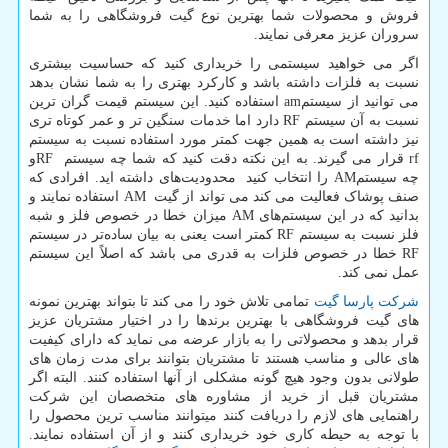
فروش و محصولات شما بهترین نوع گیت فروشگاهی را به شما
سروران عزیز معرفی نمایند.
اگر می خواهید سیستمی را خریداری کنید که حساسیت بیشتری
نسبت به فلزات داشته باشد و کارکرد بهتری را به شما نشان بدهد
می توانید از سیستم
am
استفاده کنید. این سیستم قیمت گران ترین
نسبت به آن سیستم
RF
دارد اما خدمات سنگین تر و عمر کوتاه تری
نیز داشته است به همین جهت کمتر مورد استفاده نسبت به سیستم
rf
قرار می گیرند. به این نکته دقت کنید که شما چه سیستم
RF
و
چه سیستم
AM
را انتخاب کنید محدودیت‌های داشته اید. افرادی که
صنف پوشاک فعالیت می کند می تواند از گیت
AM
استفاده نمایند و
بدانید که در این سیستم‌های
AM
میزان خطا در خصوص فلز و شبه
فلز نسبت به سیستم
RF
کمتر است یعنی به بیان ساده‌تر در سیستم
RF
خطا در خصوص فلزات به قدری می باشد که اصلاً این سیستم
عمل نمی کند.
شرکت پارسا گیت
تمامی تلاش خود را می کند تا بتواند بهترین نمونه
های گیت فروشگاهی با بهترین برندها را در اختیار مشتریان عزیز
قرار بدهد و محصولاتی را به بازار عرضه می نماید که دارای کیفیت
های عالی و مناسب هستند تا مشتریان بتوانند برای مدت زمان های
طولانی بدون وجود هیچ گونه مشکلی از آنها استفاده کنند. البته اگر
مشتریان قبل از خرید از مشاوره های متخصصان این شرکت
راهنمایی های لازم را دریافت کنند میتوانند مناسب ترین محصول را
با توجه به حیطه کاری خود خریداری کنند و از آن استفاده نمایند.