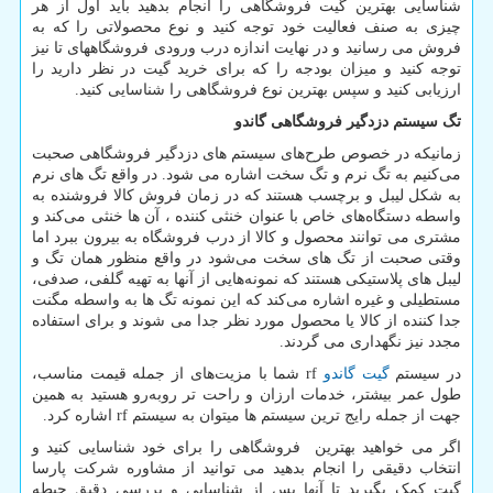
شناسایی بهترین گیت فروشگاهی را انجام بدهید باید اول از هر
چیزی به صنف فعالیت خود توجه کنید و نوع محصولاتی را که به
فروش می رسانید و در نهایت اندازه درب ورودی فروشگاههای تا نیز
توجه کنید و میزان بودجه را که برای خرید گیت در نظر دارید را
ارزیابی کنید و سپس بهترین نوع فروشگاهی را شناسایی کنید.
تگ سیستم دزدگیر فروشگاهی گاندو
زمانیکه در خصوص طرح‌های سیستم های دزدگیر فروشگاهی صحبت
می‌کنیم به تگ نرم و تگ سخت اشاره می شود. در واقع تگ های نرم
به شکل لیبل و برچسب هستند که در زمان فروش کالا فروشنده به
واسطه دستگاه‌های خاص با عنوان خنثی کننده ، آن ها خنثی می‌کند و
مشتری می توانند محصول و کالا از درب فروشگاه به بیرون ببرد اما
وقتی صحبت از تگ های سخت می‌شود در واقع منظور همان تگ‌ و
لیبل های پلاستیکی هستند که نمونه‌هایی از آنها به تهیه گلفی، صدفی،
مستطیلی و غیره اشاره می‌کند که این نمونه تگ ها به واسطه مگنت
جدا کننده از کالا یا محصول مورد نظر جدا می شوند و برای استفاده
مجدد نیز نگهداری می گردند.
در سیستم
گیت گاندو
rf
شما با مزیت‌های از جمله قیمت مناسب،
طول عمر بیشتر، خدمات ارزان و راحت تر روبه‌رو هستید به همین
جهت از جمله رایج ترین سیستم ها میتوان به سیستم
rf
اشاره کرد.
اگر می خواهید بهترین فروشگاهی را برای خود شناسایی کنید و
انتخاب دقیقی را انجام بدهید می توانید از مشاوره شرکت پارسا
گیت کمک بگیرید تا آنها پس از شناسایی و بررسی دقیق حیطه