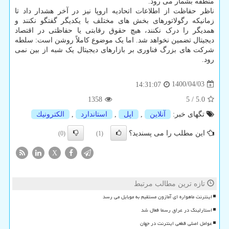
منطقه بشمار می رود.
ناظر حفاظت از اطلاعات اتحادیه اروپا نیز در آخر هشدار داد تا
زمانیکه رگولاتورهای بخش های مختلف با یکدیگر گفتگو نکنند و
همدیگر را درک نکنند، هیچ حقوق رقابتی یا حفاظتی در اقتصاد
دیجیتال تضمین نخواهد شد. اما یک موضوع کاملاً روشن است: سلطه
شرکت های بزرگ فناوری بر بازارهای دیجیتال یک شبه از بین نمی
رود.
1400/04/03
14:31:07
1358
5
/
5.0
تگهای خبر:
آنلاین
,
اپل
,
استاندارد
,
الكترونیك
این مطلب را می پسندید؟
(0)
(1)
X
تازه ترین مطالب مرتبط
اینترنت ماهواره ای آمازون مستقیم به موبایل می رسد
استارلینک در عراق رسما فعال شد
عوامل اصلی قطعی اینترنت در جهان