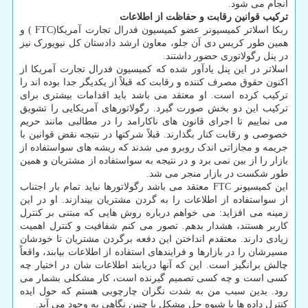
انجام می شود.
ترکیب قوانین رقابت و حفاظت از اطلاعات
ربکا اسلاتر کمیسیونر عضو کمیسیون فدرال تجارت آمریکا(FTC ) و
همین طور کریس دی آن جلو، معاون ارشد دادستان کل نیویورک نیز
در پنل رگولاتوری حضور داشتند.
اسلاتر در این پنل یادآور شده که کمیسیون فدرال تجارت آمریکا از
اکنون حقوق مصرف کننده و رقابت که قبلاً از یکدیگر جدا بوده اند را
ترکیب کرده است. او معتقد می باشد باید اقدامات بیشتری برای
ترکیب این دو بخش صورت گیرد. رگولاتورهای آمریکایی را تشویق
می نماییم تا اجرای قانون های ناکارامد را در مطالبی مانند حریم
خصوصی و رقابت کنار بگذارند. قبلاً شرکتها در نتیجه نقض قوانین با
جریمه و مجازاتی اندک روبرو می شدند که ریشه های سواستفاده از
بازار را از بین نمی برد و در نتیجه به سواستفاده از مشتریان و همین
طور شکست در بازار منجر می شد.
این کمیسیونر FTC معتقد می باشد رگولاتورها نباید تمام بار اجتناب
از سواستفاده از اطلاعات را به گردن مشتریان بیندازند. او در این
زمینه می افزاید: می خواهم درباره روش هایی که مبتنی بر کنترل
کاربر هستند، هشدار بدهم. تصور می کنم شفافیت و کنترل اهمیت
زیادی دارند. معتقدم انداختن این دفعه برگردن مشتریان تا خودشان
مسیرشان را در بازارها و فرایندهای استفاده از اطلاعات بیابند، واقعاً
چالش برانگیز است. این که آنها دریابند اطلاعات شان در اختیار چه
کسی است و چه کسی تصمیم گیرنده است، کار مشکلی بشمار می
رود. بدین سبب من به شدت نگران چارچوبی هستم که حول ایده
کنترل داده ها یا شیوه حل مشکل با چنین نگاهی به وجود می آید.