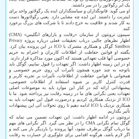
یک ابر رگولاتور را در سر داشتند.
او می گوید: قانونگذاران و سیاستگذاران ایده یک رگولاتور واحد برای
اینترنت را داشتند. این ایده چه معنایی دارد. یعنی رگولاتورها دست
به کار شدند و خلاقیت به خرج دادند تا با شرکت های بزرگ برخورد
کنند.
سیمون ترونتون از سازمان «رقابت و بازارهای انگلیس» (CMA)
اظهار نظرهای جالبی درباب تحقیقات فعلی درباره پروژه Privacy
Sandbox گوگل و همکاری مشترک با ICO در این پرونده بیان کرد.
بگفته او قوانین حفاظت از اطلاعات کاربران و احترام به حریم
خصوصی آنها قلب تعهداتی هستند که اکنون مورد مذاکره قرار دارند.
او در این زمینه اظهار داشت: اگر تعهدات را قبول نماییم، گوگل باید
باتوجه به چند حوزه همچون تأثیرات آن روی حریم خصوصی و
همخوانی با قوانین حفاظت از اطلاعات، تأثیرات بر تجربه کاربر و
قدرت کنترل کاربر بر شیوه استفاده از اطلاعات خصوصی،
پیشنهاداتی ارائه کند در کنار این موارد باید به موضوعات اصلی
تعهدات یعنی نگرانی های ما در زمینه رقابت نیز پرداخته شود. ما با
ICO از نزدیک همکاری کردیم و درصورت قبول این تعهدات باید به
همکاری نزدیک با ICO ادامه دهیم تا روی تحولات آتی این پیشنهادات
تأثیر بگذاریم.
ترونتون در ادامه اظهار داشت: این تعهدات تضمین می نماید که
گوگل تمام نگرانی CMA را در نظر می گیرد. اگر نگرانی های مهم
ما درباب گوگل برطرف نشود، آنها پرونده را باردیگر باز می کنند و
اگر لازم باشد، هرگونه اقدامی برای جلوگیری از خسارت به رقابت