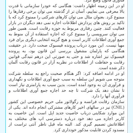
فناوری قانون وضع کرد.
او در این زمینه اظهار داشت: هنگامی که خودرا سازمانی با قدرت
بالا معرفی می نماییم، آسان تر از گذشته می توان برخی رفتارها را
ممنوع کرد. بعنوان مثال می توان کارهای شرکتی را ممنوع کرد که با
تاکید بر روش های پردازش اطلاعات اجازه نمی دهد دیگران در بازار
فعالیت کنند. چنین رفتاری مربوط به حوزه رقابت است. همین طور
می توان سرویسی را ممنوع کرد که اجازه استفاده از آن منوط به
جمع آوری اطلاعات کاربر است و هیچ گزینه انتخابی دیگری برای فرد
مهیا نیست. این مورد درباب پرونده فیسبوک صحت دارد. در حقیقت
هنگامی که پارلمان مشغول بررسی این قانون بود، به پرونده
فیسبوک نیز اشاره شد و حتی به صورتی این درهم تنیدگی قوانین
رقابت و حفاظت از اطلاعات در نظریه آزار در قانون رقابت آلمان
ذکر شده است.
او در ادامه اضافه کرد: اگر هنگام صحبت راجع به سلطه شرکت
متوجه می شویم این سلطه به سبب جمع آوری اطلاعات و نگهداری
و فرآوری آن به وجود آمده است، بدین سبب به پارامتری نیاز است
تا نشان دهد یک شرکت تا چه حد اجازه جمع آوری اطلاعات و
فرآوری آنها را دارد.
سازمان رقابت فرانسه و رگولاتور ملی حریم خصوصی این کشور
(CNIL) نیز در سالهای اخیر کارهای مشترکی انجام داده اند. یکی از
این موارد شکایتی درباب خاصیت جدید اپل است. این خاصیت به
کاربر اجازه می دهد خود درباره دسترسی اپ های مختلف به
اطلاعاتش تصمیم گیری کند. البته ماه قبل ناظر آنتی تراست از
مسدود کردن قابلیت مذکور خودداری کرد.