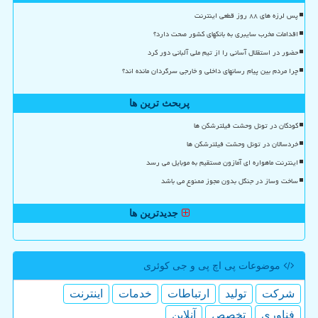
پس لرزه های ۸۸ روز قطعی اینترنت
اقدامات مخرب سایبری به بانکهای کشور صحت دارد؟
حضور در استقلال آسانی را از تیم ملی آلبانی دور کرد
چرا مردم بین پیام رسانهای داخلی و خارجی سرگردان مانده اند؟
پربحث ترین ها
کودکان در تونل وحشت فیلترشکن ها
خردسالان در تونل وحشت فیلترشکن ها
اینترنت ماهواره ای آمازون مستقیم به موبایل می رسد
ساخت وساز در جنگل بدون مجوز ممنوع می باشد
جدیدترین ها
موضوعات پی اچ پی و جی كوئری
شركت
تولید
ارتباطات
خدمات
اینترنت
فناوری
تخصص
آنلاین