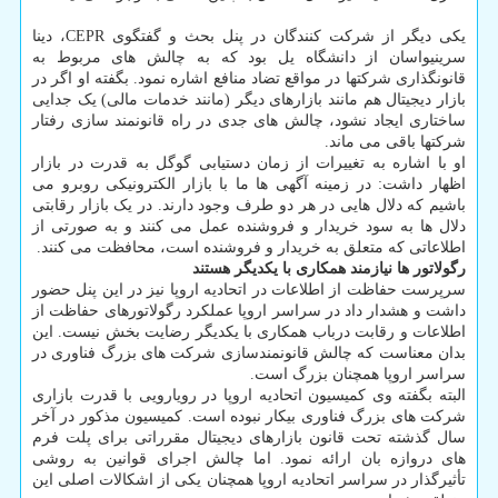
یکی دیگر از شرکت کنندگان در پنل بحث و گفتگوی CEPR، دینا
سرینیواسان از دانشگاه یل بود که به چالش های مربوط به
قانونگذاری شرکتها در مواقع تضاد منافع اشاره نمود. بگفته او اگر در
بازار دیجیتال هم مانند بازارهای دیگر (مانند خدمات مالی) یک جدایی
ساختاری ایجاد نشود، چالش های جدی در راه قانونمند سازی رفتار
شرکتها باقی می ماند.
او با اشاره به تغییرات از زمان دستیابی گوگل به قدرت در بازار
اظهار داشت: در زمینه آگهی ها ما با بازار الکترونیکی روبرو می
باشیم که دلال هایی در هر دو طرف وجود دارند. در یک بازار رقابتی
دلال ها به سود خریدار و فروشنده عمل می کنند و به صورتی از
اطلاعاتی که متعلق به خریدار و فروشنده است، محافظت می کنند.
رگولاتور ها نیازمند همکاری با یکدیگر هستند
سرپرست حفاظت از اطلاعات در اتحادیه اروپا نیز در این پنل حضور
داشت و هشدار داد در سراسر اروپا عملکرد رگولاتورهای حفاظت از
اطلاعات و رقابت درباب همکاری با یکدیگر رضایت بخش نیست. این
بدان معناست که چالش قانونمندسازی شرکت های بزرگ فناوری در
سراسر اروپا همچنان بزرگ است.
البته بگفته وی کمیسیون اتحادیه اروپا در رویارویی با قدرت بازاری
شرکت های بزرگ فناوری بیکار نبوده است. کمیسیون مذکور در آخر
سال گذشته تحت قانون بازارهای دیجیتال مقرراتی برای پلت فرم
های دروازه بان ارائه نمود. اما چالش اجرای قوانین به روشی
تأثیرگذار در سراسر اتحادیه اروپا همچنان یکی از اشکالات اصلی این