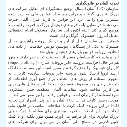
تجربه آلمان در قانونگذاری
سازمان CFO آلمان امسال موضع سختگیرانه ای مقابل شرکت های
بزرگ فناوری گرفت و دراین زمینه از قوانین ملی به روز شده
بیشترین بهره را می برد. این قوانین به کارتل فدرال آلمان قدرت
می دهد تا در مقابل پلت فرم های دیجیتال بزرگ با قدرت رقابت بالا
موضع گیری کند. البته اکنون این سازمان مشغول انجام تحقیقاتی
مقابل آمازون، فیسبوک، گوگل و اپل است.
همچنین این سازمان قبل از این و در یک پرونده راهبردی مقابل
فیسبوک به یکی از پیشگامان پیوستن قوانین حفاظت از داده های
اتحادیه اروپا به قوانین بازارهای دیجیتال تبدیل شد.
این پرونده که کارشناسان مسیر آنرا به دقت تحت نظر دارند و هنوز
هم در حال اجراست پروسه «ابر پروفایل سازی»( Super profiling)
کاربران فیسبوک را هدف گرفته و مقرر است این مساله به دادگاه
ارشد اروپا ارسال شود. پروسه «ابر پروفایل سازی» کاربران به
مفهوم استفاده از روش های مختلف برای جمع آوری اطلاعات از
پلت فرم های زیر مجموعه فیسبوک است تا ابر پروفایل هایی برای
هر کاربر ساخته شود. مقامات آلمان معتقدند چنین عملکردی
سوءاستفاده از کاربران است و قوانین رقابت را نیز نقض می کند.
مونت، رییس کارتل فدرال FCO آلمان در این پنل، اصرار کرد تجربه
FCO در این پرونده کمک کرده تا اصلاحات اساسی در قانون ملی
ایجاد شود. این اصلاحات قدرت بیشتری برای مقابله با شرکت های
بزرگ فناوری برای او فراهم می آورد. همین طور بگفته او با کمک
چنین قدرتی در سطح ملی آسان تر می توان برای شرکت های