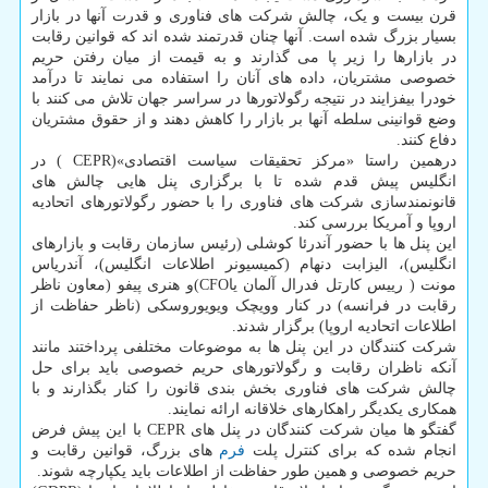
قرن بیست و یک، چالش شرکت های فناوری و قدرت آنها در بازار
بسیار بزرگ شده است. آنها چنان قدرتمند شده اند که قوانین رقابت
در بازارها را زیر پا می گذارند و به قیمت از میان رفتن حریم
خصوصی مشتریان، داده های آنان را استفاده می نمایند تا درآمد
خودرا بیفزایند در نتیجه رگولاتورها در سراسر جهان تلاش می کنند با
وضع قوانینی سلطه آنها بر بازار را کاهش دهند و از حقوق مشتریان
دفاع کنند.
درهمین راستا «مرکز تحقیقات سیاست اقتصادی»(CEPR ) در
انگلیس پیش قدم شده تا با برگزاری پنل هایی چالش های
قانونمندسازی شرکت های فناوری را با حضور رگولاتورهای اتحادیه
اروپا و آمریکا بررسی کند.
این پنل ها با حضور آندرئا کوشلی (رئیس سازمان رقابت و بازارهای
انگلیس)، الیزابت دنهام (کمیسیونر اطلاعات انگلیس)، آندریاس
مونت ( رییس کارتل فدرال آلمان یاCFO)و هنری پیفو (معاون ناظر
رقابت در فرانسه) در کنار وویچک ویویوروسکی (ناظر حفاظت از
اطلاعات اتحادیه اروپا) برگزار شدند.
شرکت کنندگان در این پنل ها به موضوعات مختلفی پرداختند مانند
آنکه ناظران رقابت و رگولاتورهای حریم خصوصی باید برای حل
چالش شرکت های فناوری بخش بندی قانون را کنار بگذارند و با
همکاری یکدیگر راهکارهای خلاقانه ارائه نمایند.
گفتگو ها میان شرکت کنندگان در پنل های CEPR با این پیش فرض
انجام شده که برای کنترل پلت
فرم
های بزرگ، قوانین رقابت و
حریم خصوصی و همین طور حفاظت از اطلاعات باید یکپارچه شوند.