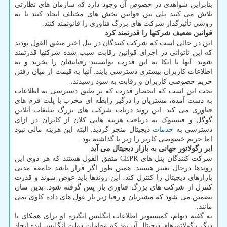
بنابراین شواهدی در خصوص آن وجود دارد که سازمان های نظارتی
تلاش می کنند پلی بین قوانین بخش های مختلف ایجاد کنند تا به
روشی تأثیرگذار شرکت های بزرگ فناوری را قانونمند کنند.
قوانین ضعیف شرکتها را قدرتمند کرد
این در حالی است که شرکت کنندگان در پنل اخیر متفق القول بودند
که این ناتوانی در اجرای قوانین رقابت سبب شده شرکتها قدرتمند
شوند. آنها با اتکا به این قدرت توانستند رقبایشان را بخرند و به
اطلاعات کاربران بیشتری دسترسی یابند. آنها به قیمت از میان رفتن
حریم خصوصی کاربران و رقابت به سود رسیدند.
بحث این است که انحصار قدرت که بر طبق دسترسی به اطلاعات
به دست آمده، مشتریان را درگیر رابطه ای مخرب با پلت فرم های
فناوری می کند. این روند درباب شرکت های بزرگ تبلیغات آنلاین
گوگل و فیسبوک به دریافت هزینه هایی کلان از کابران در ازای
دسترسی به
خدمات
دیجیتال منجر گردید. البته این هزینه مالی نبود
اما حریم خصوصی کاربر را زیر پا گذاشته بود.
ابر رگولاتور جهانی به بازار دیجیتال می آید
شرکت کنندگان پنل های CEPR متفق القول هستند که هر دوی این
روندها درحال تغییر هستند. همین طور اگر قرار باشد جامعه مدنی
بازارهای دیجیتال را کنترل کند، این روندها باید عوض شوند و قدرت
کنترل از شرکت های بزرگ فناوری باز پس گرفته شود. بدین سان
تضمین می شود که مشتریان و رقبا زیر بار غول های داده کاوی نمی
مانند.
به گفته دنهام، کمیسیونر اطلاعات انگلیس انگیزه او برای همکای با
دیگر رگولاتورهای دیجیتال آن بود که مقامات دولت انگلیس ایده ایجاد