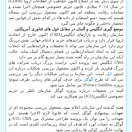
از سوی دیگر بعد از اصلاح قانون حفاظت از اطلاعات اروپا (GDPR)
در سال ۲۰۱۸ میلادی، قانون حریم خصوصی همچنان اجرا نشده و
مقامات رقابت منطقه ای هم اکنون مشغول بررسی این مساله
هستند که ببینند «سو استفاده از داده ها» در کدام بخش از قوانین ضد
انحصار داخلی و چگونه جای می گیرد.
موضع گیری انگلیس و آلمان در مقابل غول های فناوری آمریکایی
سازمان رقابت و بازارهای انگلیس(CMA) اکنون خارج از اتحادیه
اروپا قرار دارد و درباب فرایندهای خرید و ادغام جهانی نقش پررنگ
تری دارد. این سازمان می تواند با تحقیقات و فرایندهایی که انتخاب
می کند به ایجاد استانداردهایی در فضای دیجیتال کمک نماید. جالب
آنکه این سازمان در راه گفته شده بسیار سریع گام بر می دارد.
CMA انگلیس چند پرونده آنتی تراست بزرگ درباب شرکت های
بزرگ فناوری باز کرده و اکنون مشغول بررسی شکایات درباره اپ
استور
اپل
است. این سازما ن برخی شکایات دیگر را نیز بررسی
می کند که طرح
گوگل
برای حذف کوکی های ردیابی طرف سوم(
پروژه Privacy Sandbox) نیز شامل می شود.
البته در تحقیقات درباره پروژه گوگل سازمان ناظر بر حریم
خصوصی انگلیس(ICO) نیز همکاری می کند.
هفته گذشته این سازمان اعلام نمود مشغول بررسی مجموعه ای از
تعهدات پیشنهادی گوگل است که قانونا لازم الاجرا هستند. این
تعهدات را می توان یک پروسه طراحی مشترک بین ICO، CMA و
گوگل به حساب آورد که هدف آن ایجاد زیرساخت کلیدی است که در
نهایت جایگزین کوکی ها ردیابی می شود.