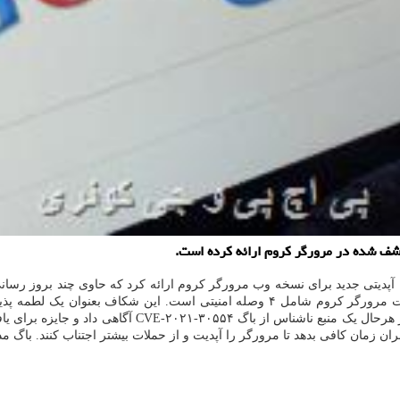
شف شده در مرورگر کروم ارائه کرده است.
آپدیتی جدید برای نسخه وب مرورگر کروم ارائه کرد که حاوی چند بروز رسانی 
مداوم از یکی از شکاف های کشف شده استفاده می کردند. آخرین آپدیت مرورگر کروم شام
پیش از حمله از آن آگاه نباشند، لطمه پذیری روز صفر نامی
ر را آپدیت و از حملات بیشتر اجتناب کنند. باگ مذکور به WebGL(جاوا اسکریپت آی پی آی برای رندرینگ) م