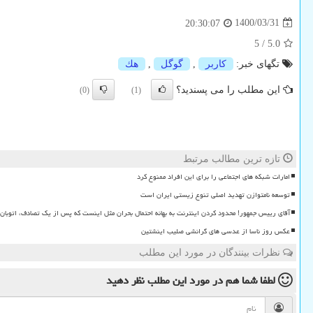
1400/03/31
20:30:07
5
/
5.0
تگهای خبر:
كاربر
,
گوگل
,
هك
این مطلب را می پسندید؟
(0)
(1)
تازه ترین مطالب مرتبط
امارات شبکه های اجتماعی را برای این افراد ممنوع کرد
توسعه نامتوازن تهدید اصلی تنوع زیستی ایران است
آقای رییس جمهور! محدود کردن اینترنت به بهانه احتمال بحران مثل اینست که پس از یک تصادف، اتوبان را
عکس روز ناسا از عدسی های گرانشی صلیب اینشتین
نظرات بینندگان در مورد این مطلب
لطفا شما هم
در مورد این مطلب
نظر دهید