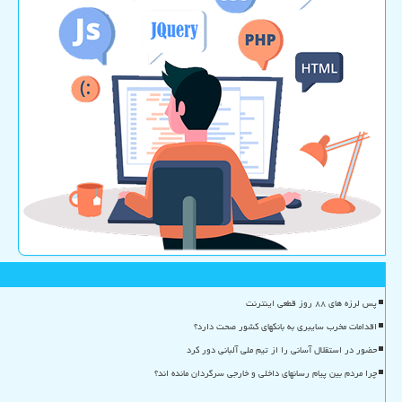
پس لرزه های ۸۸ روز قطعی اینترنت
اقدامات مخرب سایبری به بانکهای کشور صحت دارد؟
حضور در استقلال آسانی را از تیم ملی آلبانی دور کرد
چرا مردم بین پیام رسانهای داخلی و خارجی سرگردان مانده اند؟