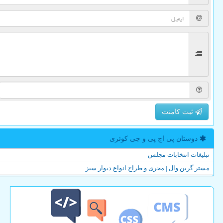
ثبت کامنت
دوستان پی اچ پی و جی كوئری
تبلیغات انتخابات مجلس
مستر گرین وال | مجری و طراح انواع دیوار سبز