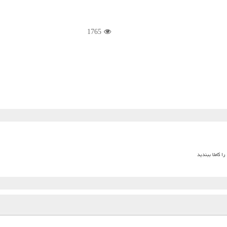
1765
 کاملا ببندید