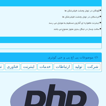
کودکان در تونل وحشت فیلترشکن ها
خردسالان در تونل وحشت فیلترشکن ها
اینترنت ماهواره ای آمازون مستقیم به موبایل می رسد
ساخت وساز در جنگل بدون مجوز ممنوع می باشد
موضوعات پی اچ پی و جی كوئری
شركت
تولید
ارتباطات
خدمات
اینترنت
فناوری
ت