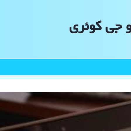
و جی كوئری