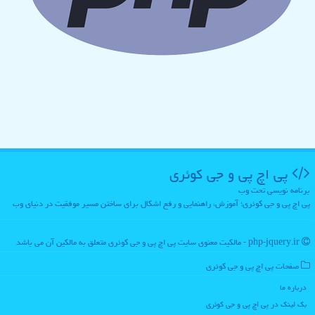
پی اچ پی و جی كوئری
برنامه نویسی تحت وب
پی اچ پی و جی کوئری؛ آموزش، راهنمایی و رفع اشکال برای ساختن مسیر موفقیت در دنیای وب
php-jquery.ir - مالکیت معنوی سایت پی اچ پی و جی كوئری متعلق به مالکین آن می باشد
صفحات پی اچ پی و جی كوئری
درباره ما
بک لینک در پی اچ پی و جی كوئری