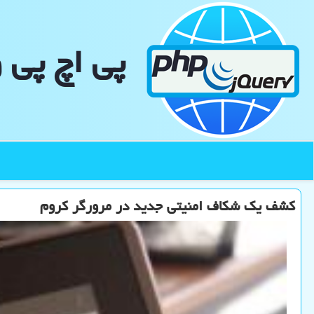
پی اچ پی 
كشف یك شكاف امنیتی جدید در مرورگر كروم