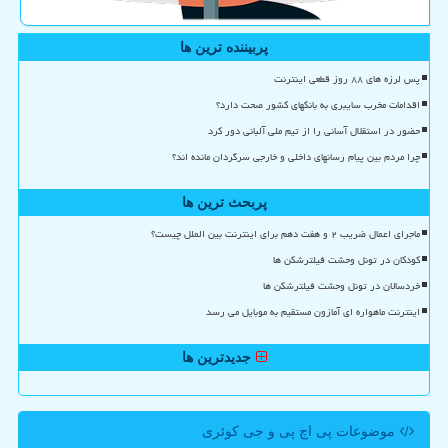
پربیننده ترین ها
پس لرزه های ۸۸ روز قطعی اینترنت
اقدامات مخرب سایبری به بانکهای کشور صحت دارد؟
حضور در استقلال آسانی را از تیم ملی آلبانی دور کرد
چرا مردم بین پیام رسانهای داخلی و خارجی سرگردان مانده اند؟
پربحث ترین ها
ماجرای اعمال ضریب ۲ و هفت دهم برای اینترنت بین الملل چیست؟
کودکان در تونل وحشت فیلترشکن ها
خردسالان در تونل وحشت فیلترشکن ها
اینترنت ماهواره ای آمازون مستقیم به موبایل می رسد
جدیدترین ها
موضوعات پی اچ پی و جی كوئری