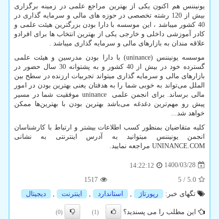
یونیننس هم اکنون یکی از بهترین مراجع علمی در زمینه برگزاری
بیش از 120 رشته تخصصی در حوزه های مالی و سرمایه گذاری در
40 کشور میباشد ، این موسسه با دارا بودن بزرگترین هیئت علمی و
کادر آموزشی داخلی و خارجی یکی از بهترین انتخاب ها برای افرادو
علاقه مندان به بازارهای مالی و سرمایه گذاری میباشد .
موسسه یونیننس (
uninance
) با دارا بودن مدرسین و هیئت علمی
گسترده خود در بیش از 40 کشور و به پشتوانه 30 سال حضور در
بازارهای مالی و سرمایه گذاری میتواند تجربیات ارزنده در سطح بین
الملل می‌تواند به خوبی شما را به هدفتان یعنی بهترین بودن در امور
مالی برساند. برای انجمن علمی
uninance
موفقیت شما در مسیر
پیش رو مهم‌ترین دغدغه می‌باشد بهترین بودن با بهترین‌ها ممکن
خواهد شد...
کلیه متقاضیان بمنظور کسب اطلاعات بیشتر و ارتباط با کارشناسان
انجمن یونیننس میتوانید به آدرس اینترنتی به نشانی
UNINANCE.COM
مراجعه نمایید.
1400/03/28
14:22:12
1517
5
/
5.0
تگهای خبر:
رپورتاژ
,
استاندارد
,
اینترنت
,
دیجیتال
این مطلب را می پسندید؟
(0)
(1)