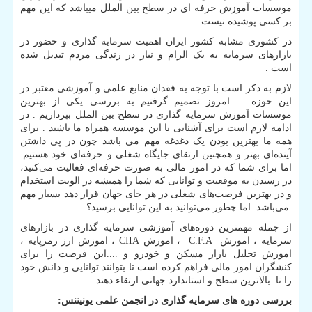
موسسات آموزش حرفه ای در سطح بین الملل میباشد که این مهم
بر کسی پوشیده نیست .
در کشوری مشابه کشور ایران اهمیت سرمایه گذاری و حضور در
بازارهای سرمایه به یک الزام و نیاز در زندگی مردم تبدیل شده
است .
لازم به ذکر است با توجه به فقدان منابع علمی و آموزشی معتبر در
این حوزه ... امروز تصمیم گرفتیم به بررسی یکی از بهترین
موسسات آموزش سرمایه گذاری در سطح بین الملل بپردازیم . در
ادامه لازم است برای آشنایی با این موسسه همراه ما باشید . برای
همه ما بهترین بودن یک دغدغه مهم می باشد چون در پی داشتن
آینده‌ای بهتر و همچنین ارتقای جایگاه شغلی و حرفه‌ای خود هستیم.
اما برای شما که در امور مالی به صورت حرفه‌ای فعالیت می‌کنید،
در رسیدن به موقعیت و توانایی که شما را همیشه در الویت استخدام
و در بهترین فرصت‌های شغلی در هر جای جهان قرار دهد بسیار مهم
می‌باشد. اما چطور می‌توانید به این توانایی برسید؟
از جمله مهمترین دوره‌های آموزشی سرمایه گذاری در بازارهای
سرمایه ، اموزش
C.F.A
، اموزش
CIIA
، اموزش ارز رمزپایه ،
اموزش تحلیل بازار مسکن و خودرو و ....این فرصت را برای
کنشگران امور مالی فراهم کرده است تا بتوانند توانایی و دانش خود
را تا بالاترین سطح و استاندارد جهانی ارتقاء دهند.
بررسی دوره های سرمایه گذاری در انجمن علمی یونیننس: