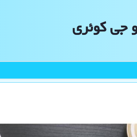
و جی كوئری