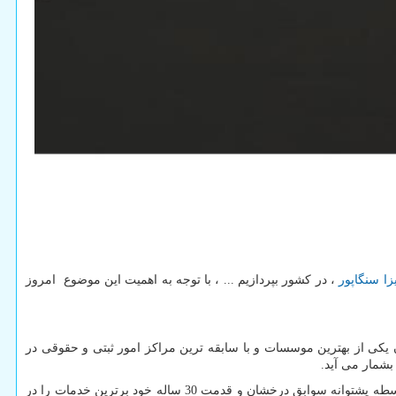
زا سنگاپور
، در کشور بپردازیم ... ، با توجه به اهمیت این موضوع امروز
ن یکی از بهترین موسسات و با سابقه ترین مراکز امور ثبتی و حقوقی در
موسسه ثبتا از بدو تاسیس تا کنون توانسته بیش از 200 هزار پرونده ثبتی و حقوقی و مهاجرتی به ثبت برساند ، این موسسه توانایی آن را داشته که بواسطه پشتوانه سوابق درخشان و قدمت 30 ساله خود برترین خدمات را در