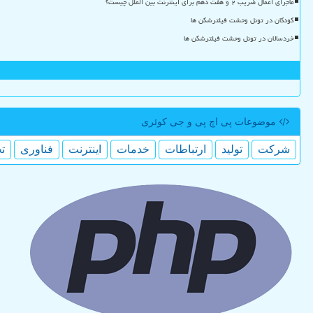
ماجرای اعمال ضریب ۲ و هفت دهم برای اینترنت بین الملل چیست؟
کودکان در تونل وحشت فیلترشکن ها
خردسالان در تونل وحشت فیلترشکن ها
موضوعات پی اچ پی و جی كوئری
شركت
تولید
ارتباطات
خدمات
اینترنت
فناوری
ت