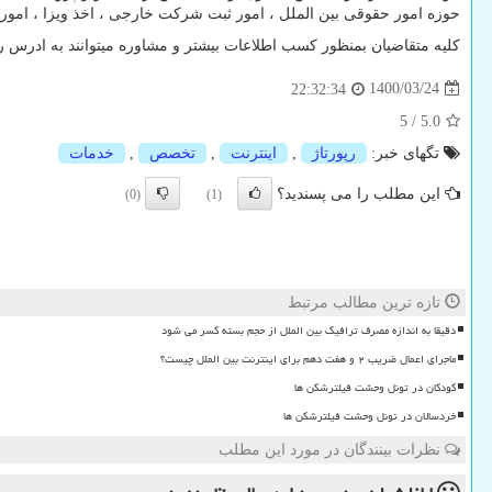
حوزه امور حقوقی بین الملل ، امور ثبت شرکت خارجی ، اخذ ویزا ، امور 
کلیه متقاضیان بمنظور کسب اطلاعات بیشتر و مشاوره میتوانند به ادرس 
1400/03/24
22:32:34
5
/
5.0
تگهای خبر:
رپورتاژ
,
اینترنت
,
تخصص
,
خدمات
این مطلب را می پسندید؟
(0)
(1)
تازه ترین مطالب مرتبط
دقیقا به اندازه مصرف ترافیک بین الملل از حجم بسته کسر می شود
ماجرای اعمال ضریب ۲ و هفت دهم برای اینترنت بین الملل چیست؟
کودکان در تونل وحشت فیلترشکن ها
خردسالان در تونل وحشت فیلترشکن ها
نظرات بینندگان در مورد این مطلب