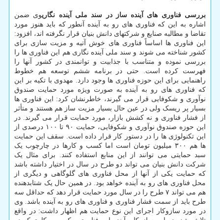
بررسی فناوری های آینده ساز در سند ملی آینده نگاری
وی ضمن
اشاره به این که فناوری های رو به آینده آنطور که باید هنوز مورد
تقاضا و مطالبه صنایع و شرکتهای دانش بنیان قرار نگرفته اند، افزود:
این فناوری ها اساساً فناوری های خوش آتیه و مزیت سازی برای
کشور شناخته می شوند و سند ملی آینده نگاری هم این فناوری ها را
بررسی نموده و متناسب با جذابیت و توانمندی در کشور آنها را
فهرست کرده است. حتی در برنامه ششم توسعه هم خطوط
راهنمایی برای این حوزه فناوری ها وجود دارد. مهدوی با تکیه بر این
که فناوری های رو به آینده به صورت ویژه مورد حمایت صندوق
نوآوری و شکوفایی قرار می گیرند، خاطرنشان کرد: این فناوری ها
بسیار پر ریسک ولی در عین حال بسیار مزیت ساز هم هستند و متأثر
از فشار فناوری و نه کشش بازار، مورد حمایت قرار می گیرند. در
این حوزه صندوق نوآوری و شکوفایی، حمایت ۹۰ تا ۱۰۰ درصدی از
این تکنولوژی ها را در دستور کار قرار داده است. سقف این حمایت
ها هم ۳۰۰ میلیون تومان است اما کسب و کارها در چارچوب یک
سبد حمایتی می توانند از این منابع استفاده کنند. برای مثال یک
شرکت دانش بنیان می تواند دو طرح در سال در اختیار داشته باشد
که حمایت یکی از آنها از محل فناوری های گلوگاهی و دیگری از
محل فناوری های رو به آینده خواهد بود. در همین حال یک شتابدهنده
هم می تواند ۷ طرح را در سال مورد حمایت قرار دهد که حداقل سه
طرح باید از سمت فشار فناوری و فناوری های رو به آینده باشد. وی
در مورد سازوکار اجرای این نوع حمایت هم اظهار داشت: در واقع