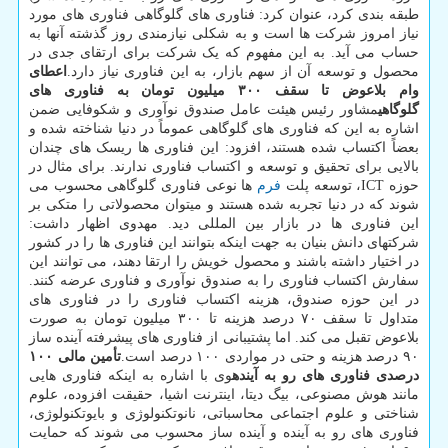
طبقه بندی کرد، عنوان کرد: فناوری های گلوگاهی فناوری های مورد
نیاز امروز شرکت ها است و به شکلی نیازمندی روز گذشته آنها به
حساب می آید. به این مفهوم که یک شرکت برای ارتقای جدی در
محصول و توسعه آن از سهم بازار، به این فناوری نیاز دارد.
اعطای
وام بلاعوض تا سقف ۳۰۰ میلیون تومان به فناوری های
گلوگاهی
مشاور رئیس هیئت عامل صندوق نوآوری و شکوفایی ضمن
اشاره به این که فناوری های گلوگاهی عموماً در دنیا شناخته شده و
بعضاً اکتساب شده هستند، افزود: این فناوری ها ریسک های چندان
بالایی برای تحقیق و توسعه و اکتساب فناوری ندارند. برای مثال در
حوزه ICT، توسعه پلت
فرم
ها نوعی فناوری گلوگاهی محسوب می
شوند که در دنیا تجربه شده هستند و میتوان محصولاتی را متکی بر
این فناوری ها در بازار بین المللی دید. مهدوی اظهار داشت:
شرکتهای دانش بنیان به جهت اینکه بتوانند این فناوری ها را در کشور
در اختیار داشته باشند و محصول خویش را ارتقا دهند، می توانند این
سفارش اکتساب فناوری را به صندوق نوآوری و فناوری عرضه کنند.
در این حوزه صندوق، هزینه اکتساب فناوری را در فناوری های
متداول تا سقف ۷۰ درصد هزینه تا ۳۰۰ میلیون تومان به صورت
بلاعوض تقبل می کند. اما پشتیبانی از فناوری های پیشرفته آینده ساز
۹۰ درصد هزینه و حتی در مواردی ۱۰۰ درصد است.
تأمین مالی ۱۰۰
درصدی فناوری های رو به آینده
وی با اشاره به اینکه فناوری هایی
مانند هوش مصنوعی، بیگ دیتا، اینترنت اشیا، حقیقت افزوده، علوم
شناختی و علوم اجتماعی محاسباتی، نانوتکنولوژی و بایوتکنولوژی،
فناوری های رو به آینده و آینده ساز محسوب می شوند که حمایت