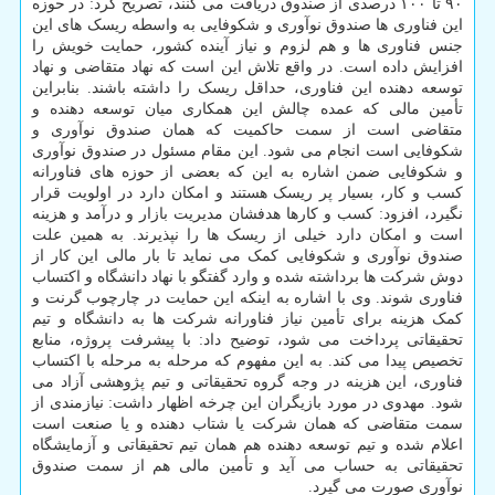
۹۰ تا ۱۰۰ درصدی از صندوق دریافت می کنند، تصریح کرد: در حوزه
این فناوری ها صندوق نوآوری و شکوفایی به واسطه ریسک های این
جنس فناوری ها و هم لزوم و نیاز آینده کشور، حمایت خویش را
افزایش داده است. در واقع تلاش این است که نهاد متقاضی و نهاد
توسعه دهنده این فناوری، حداقل ریسک را داشته باشند. بنابراین
تأمین مالی که عمده چالش این همکاری میان توسعه دهنده و
متقاضی است از سمت حاکمیت که همان صندوق نوآوری و
شکوفایی است انجام می شود. این مقام مسئول در صندوق نوآوری
و شکوفایی ضمن اشاره به این که بعضی از حوزه های فناورانه
کسب و کار، بسیار پر ریسک هستند و امکان دارد در اولویت قرار
نگیرد، افزود: کسب و کارها هدفشان مدیریت بازار و درآمد و هزینه
است و امکان دارد خیلی از ریسک ها را نپذیرند. به همین علت
صندوق نوآوری و شکوفایی کمک می نماید تا بار مالی این کار از
دوش شرکت ها برداشته شده و وارد گفتگو با نهاد دانشگاه و اکتساب
فناوری شوند. وی با اشاره به اینکه این حمایت در چارچوب گرنت و
کمک هزینه برای تأمین نیاز فناورانه شرکت ها به دانشگاه و تیم
تحقیقاتی پرداخت می شود، توضیح داد: با پیشرفت پروژه، منابع
تخصیص پیدا می کند. به این مفهوم که مرحله به مرحله با اکتساب
فناوری، این هزینه در وجه گروه تحقیقاتی و تیم پژوهشی آزاد می
شود. مهدوی در مورد بازیگران این چرخه اظهار داشت: نیازمندی از
سمت متقاضی که همان شرکت یا شتاب دهنده و یا صنعت است
اعلام شده و تیم توسعه دهنده هم همان تیم تحقیقاتی و آزمایشگاه
تحقیقاتی به حساب می آید و تأمین مالی هم از سمت صندوق
نوآوری صورت می گیرد.