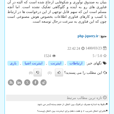
بنیان به صندوق نوآوری و شکوفایی ارجاع شده است که البته در آن
فناوری های رو به آینده و گلوگاهی تفکیک نشده است. اما آنچه
مسلم است این که سهم قابل توجهی از این درخواست ها در ارتباط
با کسب و کارهای فناوری اطلاعات بخصوص هوش مصنوعی است
چون که این فناوری به سرعت درحال توسعه است.
منبع:
php-jquery.ir
1400/03/23
22:42:24
1524
5
/
5.0
تگهای خبر:
ارتباطات
,
اینترنت
,
اینترنت اشیا
,
بازی
این مطلب را می پسندید؟
(0)
(1)
X
تازه ترین مطالب مرتبط
دقیقا به اندازه مصرف ترافیک بین الملل از حجم بسته کسر می شود
ماجرای اعمال ضریب ۲ و هفت دهم برای اینترنت بین الملل چیست؟