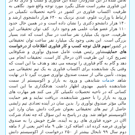
تلاش شده در این سازوکار، آینده این فناوری و کسب و کاری که در
این فناوری مقرر است شکل بگیرد مورد توجه واقع شود. نگاهی به
ظرفیت اکتساب فناوری در کشور در ناحیه تحصیلات تکمیلی در
ارتباط با وزارت علوم، عددی نزدیک به ۶۴۰ هزار دانشجوی ارشد و
۱۴۰ هزار دانشجو دکتری را نشان داده است و در همین حال حدود
۱۱۰ هزار عضو هیأت علمی هم وجود دارد. کف توان تحقیقاتی این
ظرفیت، حدود یک میلیارد نفر ساعت در سال است که عدد بسیار
بزرگی است. این یعنی وجود یک میلیارد نفر ساعت توان تحقیقاتی
در کشور!
سهم قابل توجه کسب و کار فناوری اطلاعات از درخواست
های حمایتی
مشاور رئیس هیئت عامل صندوق نوآوری و شکوفایی
تصریح کرد: این ظرفیت الان درحال کار است، تحقیقات انجام می
دهد و گام به گام فناوری را توسعه می دهد و هدف ما این است که
وقتی یک شتابدهنده برای اکتساب فناوری به یک تیم تحقیقاتی می
پیوندد، تأمین مالی از سمت صندوق نوآوری صورت گیرد تا در نهایت
شاهد
خدمات
شتابدهی و ورود به بازار و اکوسیستم از سمت
شتابدهنده باشیم. مهدوی اظهار داشت: هدفگذاری ما این است
کسانی که در ناحیه تحصیلات تکمیلی کار می کنند هم مهارت های
ورود به بازار را با حضور شتابدهنده، دریافت نمایند و هم حمایت
مالی مؤثر صندوق نوآوری را. بدین سان در آینده تعدادی تیم زایشی
حاصل از تیم های تحقیقاتی بعنوان شرکت دانش بنیان وارد این
اکوسیستم خواهد شد. وی در پاسخ به این سؤال که چه تعداد شرکت
الان در حوزه فناوری های رو به آینده، طرح خویش را به صندوق
نوآوری عرضه کرده اند، اضافه کرد: طی ۹ ماه اخیر یعنی از ۶ ماهه
دوم سال ۹۹ تابحال بیشتر از ۲۵۰ درخواست از اکوسیستم دانش