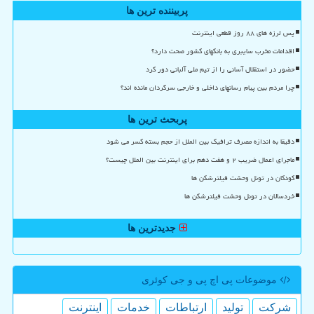
پربیننده ترین ها
پس لرزه های ۸۸ روز قطعی اینترنت
اقدامات مخرب سایبری به بانکهای کشور صحت دارد؟
حضور در استقلال آسانی را از تیم ملی آلبانی دور کرد
چرا مردم بین پیام رسانهای داخلی و خارجی سرگردان مانده اند؟
پربحث ترین ها
دقیقا به اندازه مصرف ترافیک بین الملل از حجم بسته کسر می شود
ماجرای اعمال ضریب ۲ و هفت دهم برای اینترنت بین الملل چیست؟
کودکان در تونل وحشت فیلترشکن ها
خردسالان در تونل وحشت فیلترشکن ها
جدیدترین ها
موضوعات پی اچ پی و جی كوئری
شركت
تولید
ارتباطات
خدمات
اینترنت