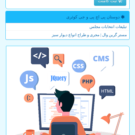
ثبت کامنت
دوستان پی اچ پی و جی كوئری
تبلیغات انتخابات مجلس
مستر گرین وال | مجری و طراح انواع دیوار سبز