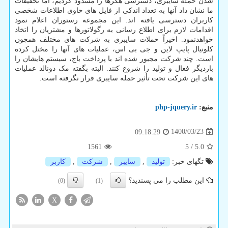
شدن حمله سایبری، دسترسی هکرها را مسدود کردیم، اما تحقیقات
ما نشان داد آنها به تعداد اندکی از فایل های حاوی اطلاعات شخصی
کاربران دسترسی یافته اند. این مجموعه رستوران اعلام نمود
اقدامات لازم برای اطلاع رسانی به رگولاتورها و مشتریان را اتخاذ
خواهدنمود. اخیراً حملات سایبری به شرکت های مختلف همچون
کلونیال پایپ لاین و جی بی اس، عملیات های آنها را مختل کرده
است. چند شرکت مجبور شده اند با پرداخت باج، سیستم هایشان را
باردیگر فعال و تولید را شروع کنند. البته بگفته مک دونالد عملیات
های این شرکت تحت تأثیر حمله سایبری قرار نگرفته است.
منبع:
php-jquery.ir
1400/03/23
09:18:29
1561
5
/
5.0
تگهای خبر:
تولید
,
سایبر
,
شركت
,
كاربر
این مطلب را می پسندید؟
(0)
(1)
X