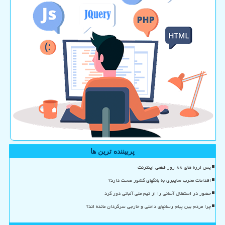
پربیننده ترین ها
پس لرزه های ۸۸ روز قطعی اینترنت
اقدامات مخرب سایبری به بانکهای کشور صحت دارد؟
حضور در استقلال آسانی را از تیم ملی آلبانی دور کرد
چرا مردم بین پیام رسانهای داخلی و خارجی سرگردان مانده اند؟