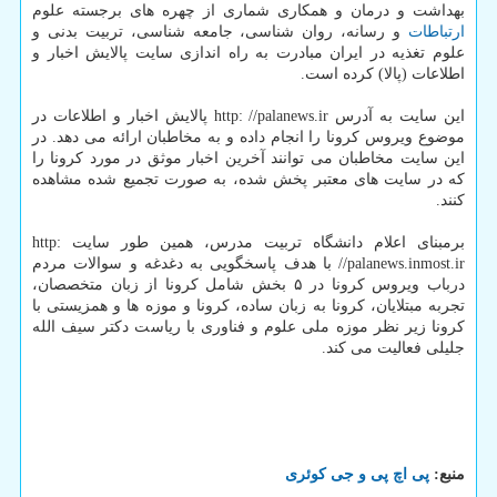
بهداشت و درمان و همکاری شماری از چهره های برجسته علوم
ارتباطات
و رسانه، روان شناسی، جامعه شناسی، تربیت بدنی و
علوم تغذیه در ایران مبادرت به راه اندازی سایت پالایش اخبار و
اطلاعات (پالا) کرده است.
این سایت به آدرس http: //palanews.ir پالایش اخبار و اطلاعات در
موضوع ویروس کرونا را انجام داده و به مخاطبان ارائه می دهد. در
این سایت مخاطبان می توانند آخرین اخبار موثق در مورد کرونا را
که در سایت های معتبر پخش شده، به صورت تجمیع شده مشاهده
کنند.
برمبنای اعلام دانشگاه تربیت مدرس، همین طور سایت http:
//palanews.inmost.ir با هدف پاسخگویی به دغدغه و سوالات مردم
درباب ویروس کرونا در ۵ بخش شامل کرونا از زبان متخصصان،
تجربه مبتلایان، کرونا به زبان ساده، کرونا و موزه ها و همزیستی با
کرونا زیر نظر موزه ملی علوم و فناوری با ریاست دکتر سیف الله
جلیلی فعالیت می کند.
منبع:
پی اچ پی و جی كوئری