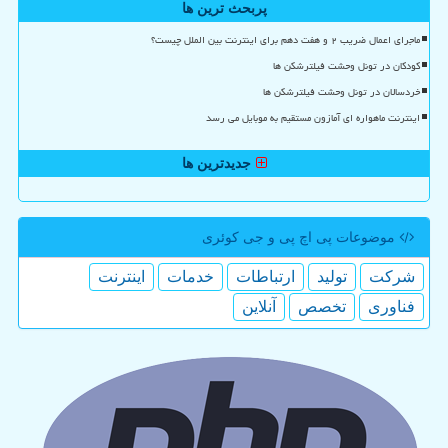
پربحث ترین ها
ماجرای اعمال ضریب ۲ و هفت دهم برای اینترنت بین الملل چیست؟
کودکان در تونل وحشت فیلترشکن ها
خردسالان در تونل وحشت فیلترشکن ها
اینترنت ماهواره ای آمازون مستقیم به موبایل می رسد
جدیدترین ها
موضوعات پی اچ پی و جی كوئری
شركت
تولید
ارتباطات
خدمات
اینترنت
فناوری
تخصص
آنلاین