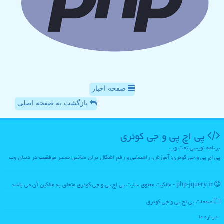
صفحه اخبار
بازگشت به صفحه اصلی
پی اچ پی و جی كوئری
برنامه نویسی تحت وب
پی اچ پی و جی کوئری؛ آموزش، راهنمایی و رفع اشکال برای ساختن مسیر موفقیت در دنیای وب
php-jquery.ir - مالکیت معنوی سایت پی اچ پی و جی كوئری متعلق به مالکین آن می باشد
صفحات پی اچ پی و جی كوئری
درباره ما