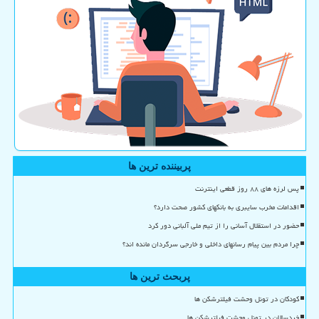
پربیننده ترین ها
پس لرزه های ۸۸ روز قطعی اینترنت
اقدامات مخرب سایبری به بانکهای کشور صحت دارد؟
حضور در استقلال آسانی را از تیم ملی آلبانی دور کرد
چرا مردم بین پیام رسانهای داخلی و خارجی سرگردان مانده اند؟
پربحث ترین ها
کودکان در تونل وحشت فیلترشکن ها
خردسالان در تونل وحشت فیلترشکن ها