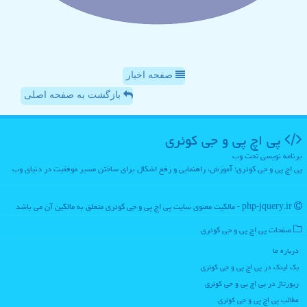
صفحه اخبار
بازگشت به صفحه اصلی
پی اچ پی و جی كوئری
برنامه نویسی تحت وب
پی اچ پی و جی کوئری؛ آموزش، راهنمایی و رفع اشکال برای ساختن مسیر موفقیت در دنیای وب
php-jquery.ir - مالکیت معنوی سایت پی اچ پی و جی كوئری متعلق به مالکین آن می باشد
صفحات پی اچ پی و جی كوئری
درباره ما
بک لینک در پی اچ پی و جی كوئری
رپورتاژ در پی اچ پی و جی كوئری
مطالب پی اچ پی و جی كوئری