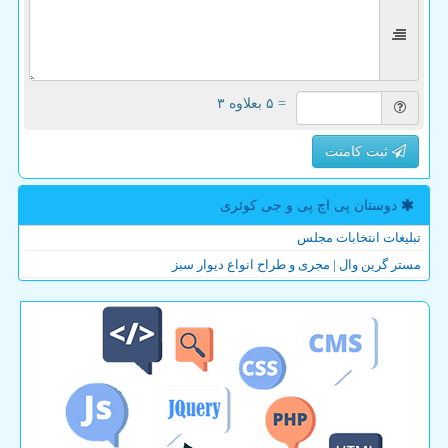
= ۵ بعلاوه ۳
ثبت کامنت
دوستان پی اچ پی و جی كوئری
تبلیغات انتخابات مجلس
مستر گرین وال | مجری و طراح انواع دیوار سبز