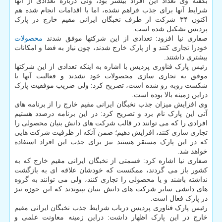
بگفته وی تعداد این افراد بیشتر بود، ولی درباره تعدادی از آنها
شرایط آنها برای جذب فراهم نشده، اما با اقدامات انجام شده هم
اکنون ۳۴ شرکت از طرف نخبگان ایرانی مقیم خارج در پارک
پردیس تشکیل شده است.
صفاری نیا افزود: تعدادی از این شرکتها موفق شدند
محصولات
خودرا تجاری کنند و از پارک خارج شدند، چون نیاز به فضا و امکانات
بیشتری داشتند.
رئیس پارک فناوری پردیس با اشاره به اینکه تعدادی از این شرکتها
موفق به تجاری سازی محصولات خود نشدند و فعالیت آنها با
شکست روبه رو شده است، تصریح کرد: ولی ضریب موفقیت پارک
دراین زمینه بالا بوده است.
وی افزایش میزان جذب نخبگان ایرانی مقیم خارج را از برنامه های
آتی این پارک نام برد و تصریح کرد: در این برنامه درصدد هستیم
افرادی را که می توانند در قالب شرکت های دانش بنیان محصولی را
تجاری سازی کنند، افزایش دهیم؛ ضمن آنکه از ظرفیت شرکت هایی
که در این پارک مستقر هستند نیز برای جذب این افراد استفاده
خواهد شد.
صفاری نیا اشاره کرد: قسمتی از نخبگان ایرانی مقیم خارج که به
کشور باز می گردند، ممکنست که خودشان علاقه ای به بازگشت
نداشته باشند و یا محصولی را تجاری کنند، ولی می توانند به گروه
های دانشی سایر شرکت های دانش بنیان بپیوندند که این حوزه نیز
در پارک فعال است.
رئیس پارک فناوری پردیس درباب شرایط جذب نخبگان ایرانی مقیم
خارج در این پارک اظهار داشت: دراین زمینه معاونت علمی و