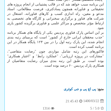
این برنامه سبب خواهد شد که در قالب پشتیبانی از انجام پروژه های
تحقیقاتی و فناورانه همچون پسادکتری، فرصت مطالعاتی، استاد
مدعو و معین، راه اندازی کسب و کارهای فناورانه، اشتغال در
شرکت های فناور و برگزاری سخنرانی و کارگاه های تخصصی به
ارتباط مؤثر متخصص و مراکز علمی و فناوری برگزیده کشور یاری
شود.
بر این اساس پارک فناوری پردیس یکی از پایگاه های همکار برنامه
"جذب محققان ایرانی خارج از کشور" است که برمبنای رتبه بندی
انجام شده، این پارک رتبه اول را در بین ۱۲۴ پایگاه همکار در این
برنامه کسب کرده است.
فاکتورهای این رتبه شامل مواردی چون "رضایت متقاضی"،
"مشارکت در پروژه ارزیابی"، "عملکرد رابط" و "اعتبار همکاری"
بوده است. بر طبق این رتبه بندی میزان رضایت متقاضیان از
همکاری پارک پردیس ۶۰ درصد بوده است.
منبع:
پی اچ پی و جی كوئری
1400/03/22
21:45:43
1314
5
/
5.0