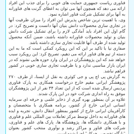
فناوری ریاست جمهوری حمایت های خوبی را برای جذب این افراد
ارائه می دهد که همچون آنها می توان به اعطای گرنت های فناورانه
به آنها برای تشکیل شرکت فناور اشاره نمود.
وی، با اهمیت ترین شاخص پذیرش این افراد را میزان ظرفیت آنها
در تجاری سازی محصولات دانش بنیان آنها دانست و تصریح کرد: در
گام اول این افراد باید آمادگی لازم را برای تشکیل شرکت دانش
بنیان و تولید محصولات فناورانه داشته باشند، ضمن آنکه محصول
تولید شده از طرف آنها قابلیت تجاری سازی داشته باشد.
صفاری نیا با تاکید بر این که این رویکرد کمکی است که ما به این
دسته از تیم های فناور ارائه می دهیم، تصریح کرد: این رویکرد سبب
خواهد شد که این پژوهشگران در ایران وارد حوزه هایی نشوند که در
ایران بازار مناسبی ندارد و یا ظرفیت تجاری سازی خوبی در کشور
فراهم نباشد.
به گزارش پی اچ پی و جی کوئری به نقل از ایسنا، از طرف ۲۷۰
پژوهشگر ایرانی مقیم خارج درخواست همکاری به پارک فناوری
پردیس ارسال شده است که از این تعداد ۳۴ نفر از این پژوهشگران
موفق به راه اندازی شرکت خود در این پارک شدند.
علاوه بر آن بمنظور بهره گیری از ذخایر علمی و حرفه ای سرمایه
انسانی ایرانی خارج از کشور، برنامه همکاری با متخصصان و
کارآفرینان ایرانی خارج از کشور بمنظور انتقال دانش، تجربه و ایده
های فناورانه به داخل توسط مرکز تعاملات بین المللی علم و فناوری
و با همکاری دانشگاه ها، پژوهشگاه ها، پارک های علم و فناوری،
شرکت های فناور و مراکز رشد و نوآوری منتخب کشور بعنوان
"پایگاه تخصصی همکار" اجرا شده است.