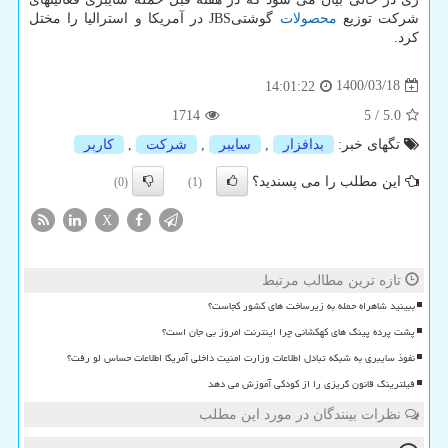
شرکت توزیع
محصولات
گوشتیJBS در آمریکا و استرالیا را مختل
کرد.
1400/03/18
14:01:22
1714
5
/
5.0
تگهای خبر:
بدافزار
,
سایبر
,
شركت
,
كاربر
این مطلب را می پسندید؟
(0)
(1)
X
تازه ترین مطالب مرتبط
ببینید شاهراه حمله به زیرساخت های کشور کجاست؟
پشت پرده پینگ های کهکشانی چرا اینترنت امروز بی جان است؟
نفوذ سایبری به شبکه تبادل اطلاعات وزارت امنیت داخلی آمریکا اطلاعات حساس لو رفت؟
فیلترینگ قانون گریزی را از کودکی آموزش می دهد
نظرات بینندگان در مورد این مطلب