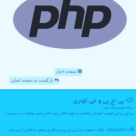
صفحه اخبار
بازگشت به صفحه اصلی
پی اچ پی و جی كوئری
برنامه نویسی تحت وب
پی اچ پی و جی کوئری؛ آموزش، راهنمایی و رفع اشکال برای ساختن مسیر موفقیت در دنیای وب
php-jquery.ir - مالکیت معنوی سایت پی اچ پی و جی كوئری متعلق به مالکین آن می باشد