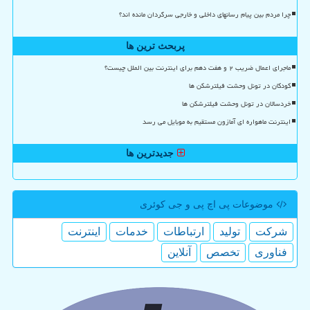
چرا مردم بین پیام رسانهای داخلی و خارجی سرگردان مانده اند؟
پربحث ترین ها
ماجرای اعمال ضریب ۲ و هفت دهم برای اینترنت بین الملل چیست؟
کودکان در تونل وحشت فیلترشکن ها
خردسالان در تونل وحشت فیلترشکن ها
اینترنت ماهواره ای آمازون مستقیم به موبایل می رسد
جدیدترین ها
موضوعات پی اچ پی و جی كوئری
شركت
تولید
ارتباطات
خدمات
اینترنت
فناوری
تخصص
آنلاین