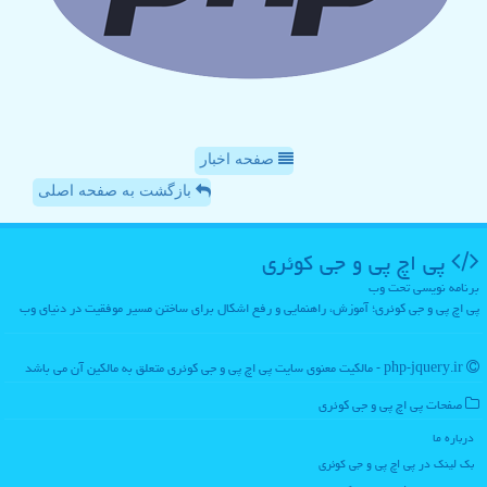
صفحه اخبار
بازگشت به صفحه اصلی
پی اچ پی و جی كوئری
برنامه نویسی تحت وب
پی اچ پی و جی کوئری؛ آموزش، راهنمایی و رفع اشکال برای ساختن مسیر موفقیت در دنیای وب
php-jquery.ir - مالکیت معنوی سایت پی اچ پی و جی كوئری متعلق به مالکین آن می باشد
صفحات پی اچ پی و جی كوئری
درباره ما
بک لینک در پی اچ پی و جی كوئری