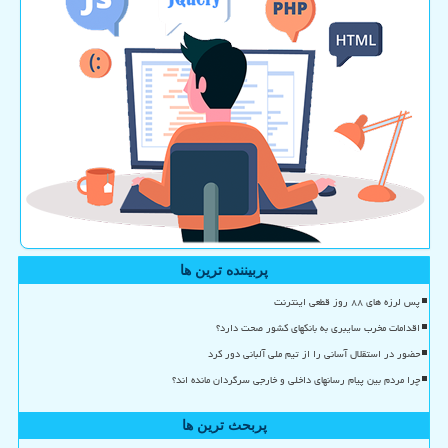
پربیننده ترین ها
پس لرزه های ۸۸ روز قطعی اینترنت
اقدامات مخرب سایبری به بانکهای کشور صحت دارد؟
حضور در استقلال آسانی را از تیم ملی آلبانی دور کرد
چرا مردم بین پیام رسانهای داخلی و خارجی سرگردان مانده اند؟
پربحث ترین ها