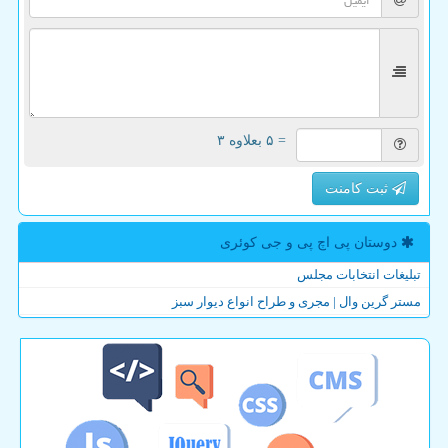
= ۵ بعلاوه ۳
ثبت کامنت
دوستان پی اچ پی و جی كوئری
تبلیغات انتخابات مجلس
مستر گرین وال | مجری و طراح انواع دیوار سبز