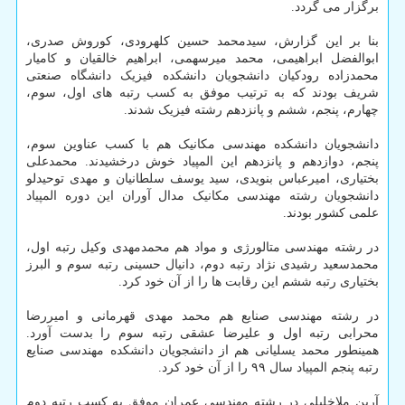
برگزار می گردد.
بنا بر این گزارش، سیدمحمد حسین کلهرودی، کوروش صدری،
ابوالفضل ابراهیمی، محمد میرسهمی، ابراهیم خالقیان و کامیار
محمدزاده رودکیان دانشجویان دانشکده فیزیک دانشگاه صنعتی
شریف بودند که به ترتیب موفق به کسب رتبه های اول، سوم،
چهارم، پنجم، ششم و پانزدهم رشته فیزیک شدند.
دانشجویان دانشکده مهندسی مکانیک هم با کسب عناوین سوم،
پنجم، دوازدهم و پانزدهم این المپیاد خوش درخشیدند. محمدعلی
بختیاری، امیرعباس بنویدی، سید یوسف سلطانیان و مهدی توحیدلو
دانشجویان رشته مهندسی مکانیک مدال آوران این دوره المپیاد
علمی کشور بودند.
در رشته مهندسی متالورژی و مواد هم محمدمهدی وکیل رتبه اول،
محمدسعید رشیدی نژاد رتبه دوم، دانیال حسینی رتبه سوم و البرز
بختیاری رتبه ششم این رقابت ها را از آن خود کرد.
در رشته مهندسی صنایع هم محمد مهدی قهرمانی و امیررضا
محرابی رتبه اول و علیرضا عشقی رتبه سوم را بدست آورد.
همینطور محمد یسلیانی هم از دانشجویان دانشکده مهندسی صنایع
رتبه پنجم المپیاد سال ۹۹ را از آن خود کرد.
آرین ملاخلیلی در رشته مهندسی عمران موفق به کسب رتبه دوم