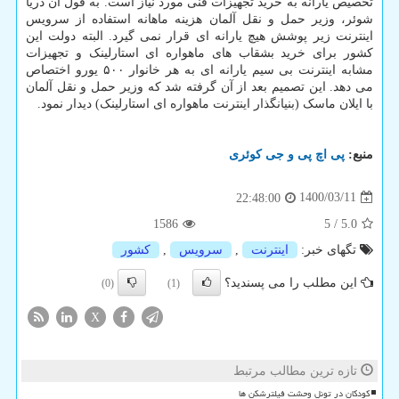
تخصیص یارانه به خرید تجهیزات فنی مورد نیاز است. به قول آن دریا
شوئر، وزیر حمل و نقل آلمان هزینه ماهانه استفاده از سرویس
اینترنت زیر پوشش هیچ یارانه ای قرار نمی گیرد. البته دولت این
کشور برای خرید بشقاب های ماهواره ای استارلینک و تجهیزات
مشابه اینترنت بی سیم یارانه ای به هر خانوار ۵۰۰ یورو اختصاص
می دهد. این تصمیم بعد از آن گرفته شد که وزیر حمل و نقل آلمان
با ایلان ماسک (بنیانگذار اینترنت ماهواره ای استارلینک) دیدار نمود.
منبع:
پی اچ پی و جی كوئری
1400/03/11
22:48:00
1586
5
/
5.0
تگهای خبر:
اینترنت
,
سرویس
,
كشور
این مطلب را می پسندید؟
(0)
(1)
X
تازه ترین مطالب مرتبط
کودکان در تونل وحشت فیلترشکن ها