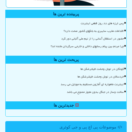
پربیننده ترین ها
پس لرزه های ۸۸ روز قطعی اینترنت
اقدامات مخرب سایبری به بانکهای کشور صحت دارد؟
حضور در استقلال آسانی را از تیم ملی آلبانی دور کرد
چرا مردم بین پیام رسانهای داخلی و خارجی سرگردان مانده اند؟
پربحث ترین ها
کودکان در تونل وحشت فیلترشکن ها
خردسالان در تونل وحشت فیلترشکن ها
اینترنت ماهواره ای آمازون مستقیم به موبایل می رسد
ساخت وساز در جنگل بدون مجوز ممنوع می باشد
جدیدترین ها
موضوعات پی اچ پی و جی كوئری