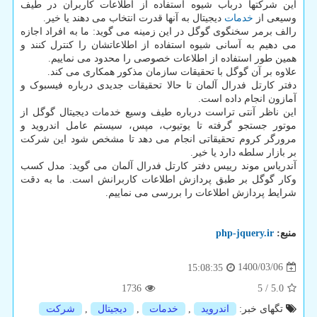
این شرکتها درباب شیوه استفاده از اطلاعات کاربران در طیف
وسیعی از
خدمات
دیجیتال به آنها قدرت انتخاب می دهند یا خیر.
رالف برمر سخنگوی گوگل در این زمینه می گوید: ما به افراد اجازه
می دهیم به آسانی شیوه استفاده از اطلاعاتشان را کنترل کنند و
همین طور استفاده از اطلاعات خصوصی را محدود می نماییم.
علاوه بر آن گوگل با تحقیقات سازمان مذکور همکاری می کند.
دفتر کارتل فدرال آلمان تا حالا تحقیقات جدیدی درباره فیسبوک و
آمازون انجام داده است.
این ناظر آنتی تراست درباره طیف وسیع خدمات دیجیتال گوگل از
موتور جستجو گرفته تا یوتیوب، مپس، سیستم عامل اندروید و
مرورگر کروم تحقیقاتی انجام می دهد تا مشخص شود این شرکت
بر بازار سلطه دارد یا خیر.
آندریاس موند رییس دفتر کارتل فدرال آلمان می گوید: مدل کسب
وکار گوگل بر طبق پردازش اطلاعات کاربرانش است. ما به دقت
شرایط پردازش اطلاعات را بررسی می نماییم.
منبع:
php-jquery.ir
1400/03/06
15:08:35
1736
5
/
5.0
تگهای خبر:
اندروید
,
خدمات
,
دیجیتال
,
شركت