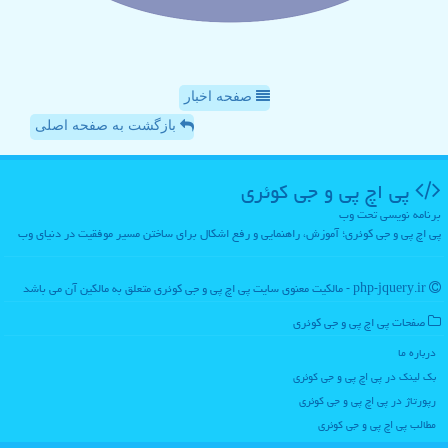
صفحه اخبار
بازگشت به صفحه اصلی
پی اچ پی و جی كوئری
برنامه نویسی تحت وب
پی اچ پی و جی کوئری؛ آموزش، راهنمایی و رفع اشکال برای ساختن مسیر موفقیت در دنیای وب
php-jquery.ir - مالکیت معنوی سایت پی اچ پی و جی كوئری متعلق به مالکین آن می باشد
صفحات پی اچ پی و جی كوئری
درباره ما
بک لینک در پی اچ پی و جی كوئری
رپورتاژ در پی اچ پی و جی كوئری
مطالب پی اچ پی و جی كوئری