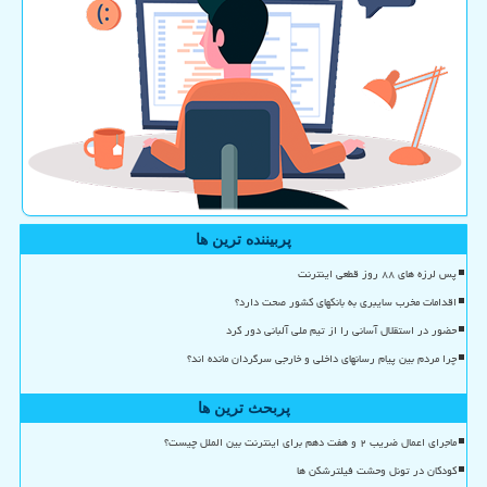
پربیننده ترین ها
پس لرزه های ۸۸ روز قطعی اینترنت
اقدامات مخرب سایبری به بانکهای کشور صحت دارد؟
حضور در استقلال آسانی را از تیم ملی آلبانی دور کرد
چرا مردم بین پیام رسانهای داخلی و خارجی سرگردان مانده اند؟
پربحث ترین ها
ماجرای اعمال ضریب ۲ و هفت دهم برای اینترنت بین الملل چیست؟
کودکان در تونل وحشت فیلترشکن ها