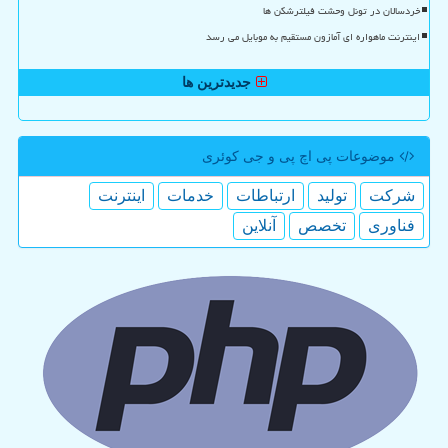
خردسالان در تونل وحشت فیلترشکن ها
اینترنت ماهواره ای آمازون مستقیم به موبایل می رسد
جدیدترین ها
موضوعات پی اچ پی و جی كوئری
شركت
تولید
ارتباطات
خدمات
اینترنت
فناوری
تخصص
آنلاین