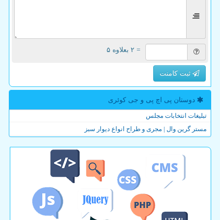
= ۲ بعلاوه ۵
ثبت کامنت
دوستان پی اچ پی و جی كوئری
تبلیغات انتخابات مجلس
مستر گرین وال | مجری و طراح انواع دیوار سبز