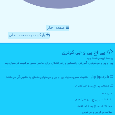
صفحه اخبار
بازگشت به صفحه اصلی
پی اچ پی و جی كوئری
برنامه نویسی تحت وب
پی اچ پی و جی کوئری؛ آموزش، راهنمایی و رفع اشکال برای ساختن مسیر موفقیت در دنیای وب
php-jquery.ir - مالکیت معنوی سایت پی اچ پی و جی كوئری متعلق به مالکین آن می باشد
صفحات پی اچ پی و جی كوئری
درباره ما
بک لینک در پی اچ پی و جی كوئری
رپورتاژ در پی اچ پی و جی كوئری
مطالب پی اچ پی و جی كوئری