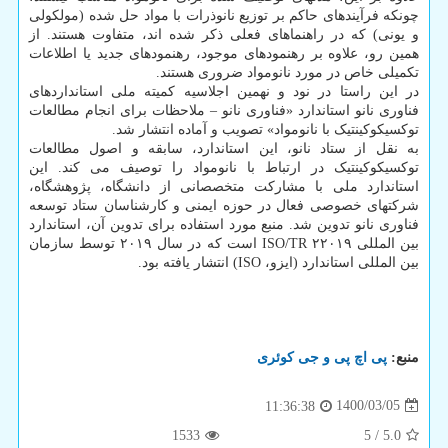
چونکه فرآیندهای حاکم بر توزیع نانوذرات با مواد حل شده (مولکولی
و یونی) که در راهنماهای فعلی ذکر شده اند، متفاوت هستند. از
همین رو، علاوه بر رهنمودهای موجود، رهنمودهای جدید یا اطلاعات
تکمیلی خاص در مورد نانومواد ضروری هستند.
در این راستا در نود و نهمین اجلاسیه کمیته ملی استانداردهای
فناوری نانو استاندارد «فناوری نانو – ملاحظات برای انجام مطالعات
توکسیکوکینتیک با نانومواد» تصویب و آماده انتشار شد.
به نقل از ستاد نانو، این استاندارد، سابقه و اصول مطالعات
توکسیکوکینتیک در ارتباط با نانومواد را توصیف می کند. این
استاندارد ملی با مشارکت متخصصانی از دانشگاه، پژوهشگاه،
شرکتهای خصوصی فعال در حوزه ایمنی و کارشناسان ستاد توسعه
فناوری نانو تدوین شد. منبع مورد استفاده برای تدوین آن، استاندارد
بین المللی ISO/TR ۲۲۰۱۹ است که در سال ۲۰۱۹ توسط سازمان
بین المللی استاندارد (ایزو، ISO) انتشار یافته بود.
منبع:
پی اچ پی و جی كوئری
1400/03/05
11:36:38
1533
5
/
5.0