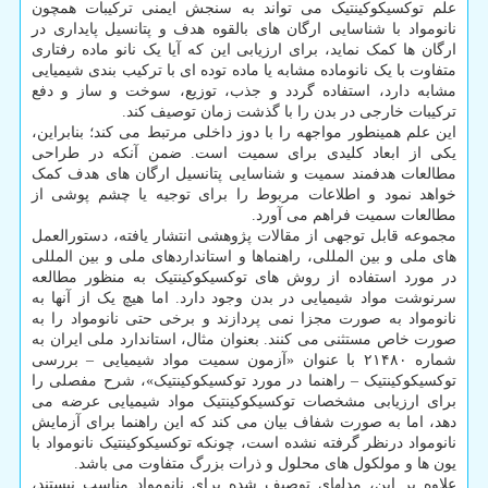
علم توکسیکوکینتیک می تواند به سنجش ایمنی ترکیبات همچون
نانومواد با شناسایی ارگان های بالقوه هدف و پتانسیل پایداری در
ارگان ها کمک نماید، برای ارزیابی این که آیا یک نانو ماده رفتاری
متفاوت با یک نانوماده مشابه یا ماده توده ای با ترکیب بندی شیمیایی
مشابه دارد، استفاده گردد و جذب، توزیع، سوخت و ساز و دفع
ترکیبات خارجی در بدن را با گذشت زمان توصیف کند.
این علم همینطور مواجهه را با دوز داخلی مرتبط می کند؛ بنابراین،
یکی از ابعاد کلیدی برای سمیت است. ضمن آنکه در طراحی
مطالعات هدفمند سمیت و شناسایی پتانسیل ارگان های هدف کمک
خواهد نمود و اطلاعات مربوط را برای توجیه یا چشم پوشی از
مطالعات سمیت فراهم می آورد.
مجموعه قابل توجهی از مقالات پژوهشی انتشار یافته، دستورالعمل
های ملی و بین المللی، راهنماها و استانداردهای ملی و بین المللی
در مورد استفاده از روش های توکسیکوکینتیک به منظور مطالعه
سرنوشت مواد شیمیایی در بدن وجود دارد. اما هیچ یک از آنها به
نانومواد به صورت مجزا نمی پردازند و برخی حتی نانومواد را به
صورت خاص مستثنی می کنند. بعنوان مثال، استاندارد ملی ایران به
شماره ۲۱۴۸۰ با عنوان «آزمون سمیت مواد شیمیایی – بررسی
توکسیکوکینتیک – راهنما در مورد توکسیکوکینتیک»، شرح مفصلی را
برای ارزیابی مشخصات توکسیکوکینتیک مواد شیمیایی عرضه می
دهد، اما به صورت شفاف بیان می کند که این راهنما برای آزمایش
نانومواد درنظر گرفته نشده است، چونکه توکسیکوکینتیک نانومواد با
یون ها و مولکول های محلول و ذرات بزرگ متفاوت می باشد.
علاوه بر این، مدلهای توصیف شده برای نانومواد مناسب نیستند،