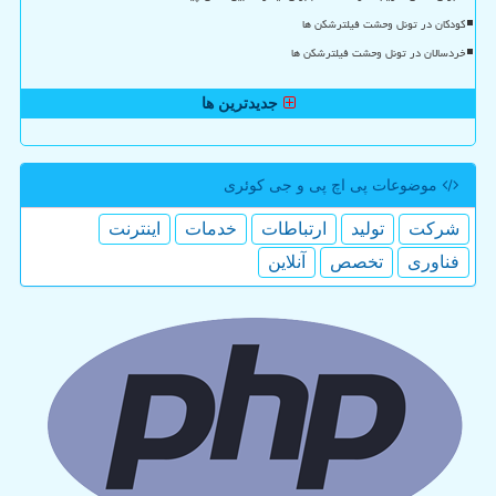
کودکان در تونل وحشت فیلترشکن ها
خردسالان در تونل وحشت فیلترشکن ها
جدیدترین ها
موضوعات پی اچ پی و جی كوئری
شركت
تولید
ارتباطات
خدمات
اینترنت
فناوری
تخصص
آنلاین