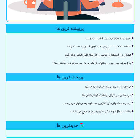
پربیننده ترین ها
پس لرزه های ۸۸ روز قطعی اینترنت
اقدامات مخرب سایبری به بانکهای کشور صحت دارد؟
حضور در استقلال آسانی را از تیم ملی آلبانی دور کرد
چرا مردم بین پیام رسانهای داخلی و خارجی سرگردان مانده اند؟
پربحث ترین ها
کودکان در تونل وحشت فیلترشکن ها
خردسالان در تونل وحشت فیلترشکن ها
اینترنت ماهواره ای آمازون مستقیم به موبایل می رسد
ساخت وساز در جنگل بدون مجوز ممنوع می باشد
جدیدترین ها