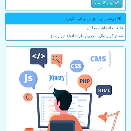
ثبت کامنت
دوستان پی اچ پی و جی كوئری
تبلیغات انتخابات مجلس
مستر گرین وال | مجری و طراح انواع دیوار سبز