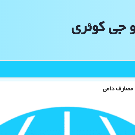
و جی كوئری