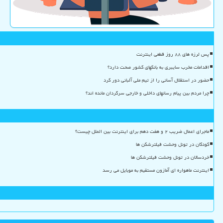
پس لرزه های ۸۸ روز قطعی اینترنت
اقدامات مخرب سایبری به بانکهای کشور صحت دارد؟
حضور در استقلال آسانی را از تیم ملی آلبانی دور کرد
چرا مردم بین پیام رسانهای داخلی و خارجی سرگردان مانده اند؟
ماجرای اعمال ضریب ۲ و هفت دهم برای اینترنت بین الملل چیست؟
کودکان در تونل وحشت فیلترشکن ها
خردسالان در تونل وحشت فیلترشکن ها
اینترنت ماهواره ای آمازون مستقیم به موبایل می رسد