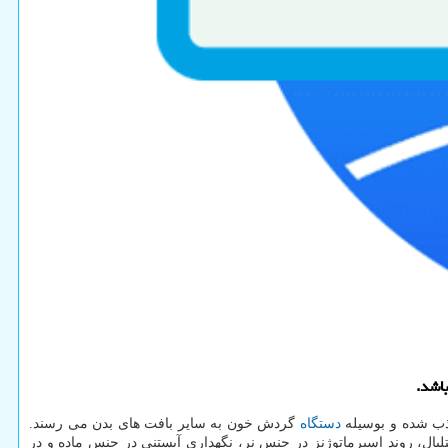
دستگاه
گردش خون به سایر بافت های بدن می رسند.
د. برای مثال ویتامین A در حفاظت و نگهداری تمامی سلول های اپیتلیال، روند اسپرماتوژنز در جنس نر، نگهداری آبستنی در جنس ماده و در