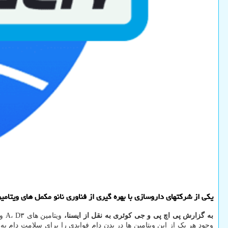
یکی از شرکتهای داروسازی با بهره گیری از فناوری نانو مکمل های ویتامین حاوی ویتامین های A، D3 و E را ساخته که
به گزارش پی اچ پی و جی کوئری به نقل از ایسنا،
ویتامین های A، D۳ و E همچون ویتامین های محلول در چربی هستند که بعد از تزریق به سرعت جذب شده و بوسیله