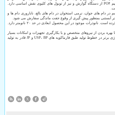
فعالیت استئوبلاستیک و رشد استخوان نقش دارد. ویتامین D۳ در حفظ مقدار کلسیم در گردش خون، فراخوانی کلسیم و فسفات استخوان، جذب کلسیم PO۴ از دستگاه گوارش و نیز از توبول های کلیوی نقش اساسی دارد.
ر دام های جوان، نرمی استخوان در دام های بالغ، ناباروری دام ها و
اخر آبستنی بمنظور پیش گیری از وقوع جفت ماندگی سفارش می شود.
برای کمک به ارتقاء سلامت دام، این شرکت داروسازی مبادرت به عرضه نانوامولسیون روغن در آب حاوی ویتامین های A+D۳+E جهت مصارف دامی کرده است. نانوذرات موجود در این محصول ابعادی در حد ۲۰ نانومتر دارد.
 بهره بردن از نیروهای متخصص و با بکارگیری تجهیزات و امکانات بسیار
مدرن مطابق با دستورالعمل های GMP و استانداردهای بالای بین المللی زیر نظر سازمان دامپزشکی فعالیت می کند و هم اکنون با بهره گیری از تکنولوژی برتر در خطوط تولید طبق فارماکوپه های USP، BP و JP قادر به تولید
X