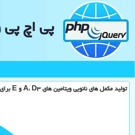
پی اچ پی 
تولید مكمل های نانویی ویتامین های A، D۳ و E برای مصارف دامی