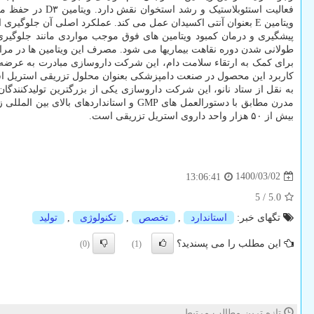
ویتامین E بعنوان آنتی اکسیدان عمل می کند. عملکرد اصلی آن جلوگیری از اکسیداسیون چربی ها و افزایش عمر بیولوژیکی اسیدهای چرب غیراشباع است.
پیشگیری و درمان کمبود ویتامین های فوق موجب مواردی مانند جلوگیری 
طولانی شدن دوره نقاهت بیماریها می شود. مصرف این ویتامین ها در م
کاربرد این محصول در صنعت دامپزشکی بعنوان محلول تزریقی استریل است 
به نقل از ستاد نانو، این شرکت داروسازی یکی از بزرگترین تولیدکنندگا
بیش از ۵۰ هزار واحد داروی استریل تزریقی است.
1400/03/02
13:06:41
5
/
5.0
تگهای خبر:
استاندارد
,
تخصص
,
تكنولوژی
,
تولید
این مطلب را می پسندید؟
(0)
(1)
تازه ترین مطالب مرتبط