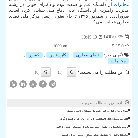
مخابرات
از دانشگاه علم و صنعت بوده و دکترای خودرا در رشته
مدیریت راهبردی از دانشگاه عالی دفاع ملی ستاندن کرده است.
فیروزآبادی از شهریور ۱۳۹۵ تا حالا بعنوان رئیس مرکز ملی فضای
مجازی فعالیت می کند.
1400/02/25
10:49:19
1669
5
/
5.0
تگهای خبر:
فضای مجازی
,
كارشناس
,
كشور
,
مخابرات
این مطلب را می پسندید؟
(0)
(1)
X
تازه ترین مطالب مرتبط
پیام رسان های داخلی باید به استقلال مالی برسند
امارات شبکه های اجتماعی را برای این افراد ممنوع کرد
رشد نامحسوس اتصال اینترنت بعد از دستور رئیس دولت
توسعه نامتوازن تهدید اصلی تنوع زیستی ایران است