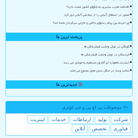
اقدامات مخرب سایبری به بانکهای کشور صحت دارد؟
حضور در استقلال آسانی را از تیم ملی آلبانی دور کرد
چرا مردم بین پیام رسانهای داخلی و خارجی سرگردان مانده اند؟
پربحث ترین ها
کودکان در تونل وحشت فیلترشکن ها
خردسالان در تونل وحشت فیلترشکن ها
اینترنت ماهواره ای آمازون مستقیم به موبایل می رسد
ساخت وساز در جنگل بدون مجوز ممنوع می باشد
جدیدترین ها
موضوعات پی اچ پی و جی كوئری
شركت
تولید
ارتباطات
خدمات
اینترنت
فناوری
تخصص
آنلاین