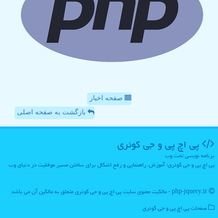
صفحه اخبار
بازگشت به صفحه اصلی
پی اچ پی و جی كوئری
برنامه نویسی تحت وب
پی اچ پی و جی کوئری؛ آموزش، راهنمایی و رفع اشکال برای ساختن مسیر موفقیت در دنیای وب
php-jquery.ir - مالکیت معنوی سایت پی اچ پی و جی كوئری متعلق به مالکین آن می باشد
صفحات پی اچ پی و جی كوئری