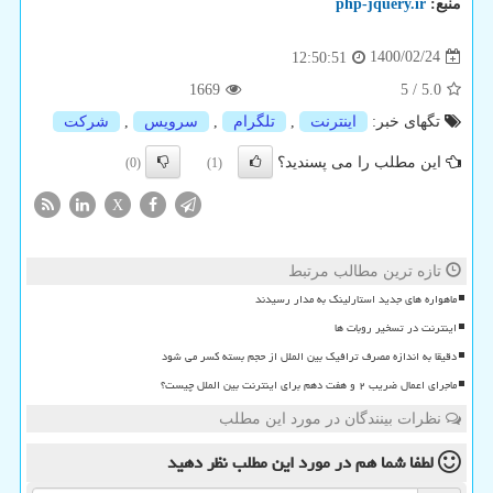
منبع:
php-jquery.ir
1400/02/24
12:50:51
1669
5
/
5.0
تگهای خبر:
اینترنت
,
تلگرام
,
سرویس
,
شركت
این مطلب را می پسندید؟
(0)
(1)
X
تازه ترین مطالب مرتبط
ماهواره های جدید استارلینک به مدار رسیدند
اینترنت در تسخیر روبات ها
دقیقا به اندازه مصرف ترافیک بین الملل از حجم بسته کسر می شود
ماجرای اعمال ضریب ۲ و هفت دهم برای اینترنت بین الملل چیست؟
نظرات بینندگان در مورد این مطلب
لطفا شما هم
در مورد این مطلب
نظر دهید