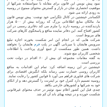
نمود پیش نویس این قانون برای مقابله با سواستفاده شرکتها از
موقعیت انحصاری شان در بازار و گسترش محتوای ممنوع در روسیه
به زودی ارائه می شود.
الکساندر خینشتین در کانال تلگرامی خود نوشت: پیش نویس قانون
ما، مالکان منابع اطلاعاتی بزرگ که روزانه بیش از ۵۰۰ هزار
بازدیدکننده در روسیه دارند را ملزم می کند دفاتری رسمی در این
کشور افتتاح کنند. این دفاتر نماینده منافع و پاسخگوی کارهای شرکت
های مربوط است.
شرکت هایی که در انجام این امر شکست بخورند اجازه تبلیغ
سرویس هایشان یا میزبانی آگهی در پلت
فرم
هایشان را نخواهند
داشت. همین طور ممکنست از جمع آوری پرداخت یا اطلاعات
شخصی کاربران منع شوند.
به گفته مقامات مجموعه ای بیش از ۶۰ اقدام در دولت تحت
بررسی است.
خینشتین در این زمینه اضافه کرد: تمام این اقدامات به منافع
کاربران روسی خسارت نمی رساند بلکه انگیزش اقتصادی برای
شرکت های فناوری فراهم می آورد تا قوانین کشور را رعایت نمایند.
روسیه تصمیم دارد کنترل خود بر اینترنت را گسترش دهد و از اتکای
خود به شرکتها و کشورهای خارجی بکاهد.
چندی قبل این کشور اعلام نمود توئیتر در حذف محتوای غیرقانونی
شکست خورده و در نتیجه پهنای باند آن کم شد.