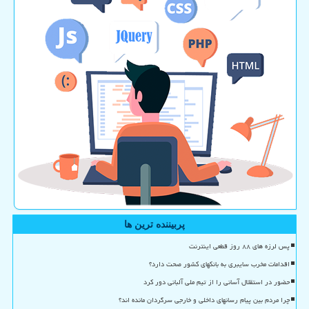
پربیننده ترین ها
پس لرزه های ۸۸ روز قطعی اینترنت
اقدامات مخرب سایبری به بانکهای کشور صحت دارد؟
حضور در استقلال آسانی را از تیم ملی آلبانی دور کرد
چرا مردم بین پیام رسانهای داخلی و خارجی سرگردان مانده اند؟