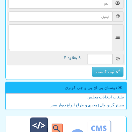
= ۸ بعلاوه ۴
ثبت کامنت
دوستان پی اچ پی و جی كوئری
تبلیغات انتخابات مجلس
مستر گرین وال | مجری و طراح انواع دیوار سبز