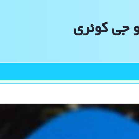
و جی كوئری