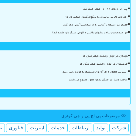
پس لرزه های ۸۸ روز قطعی اینترنت
اقدامات مخرب سایبری به بانکهای کشور صحت دارد؟
حضور در استقلال آسانی را از تیم ملی آلبانی دور کرد
چرا مردم بین پیام رسانهای داخلی و خارجی سرگردان مانده اند؟
کودکان در تونل وحشت فیلترشکن ها
خردسالان در تونل وحشت فیلترشکن ها
اینترنت ماهواره ای آمازون مستقیم به موبایل می رسد
ساخت وساز در جنگل بدون مجوز ممنوع می باشد
موضوعات پی اچ پی و جی كوئری
شركت
تولید
ارتباطات
خدمات
اینترنت
فناوری
ت