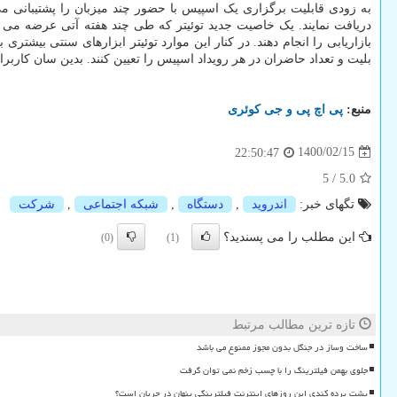
به زودی قابلیت برگزاری یک اسپیس با حضور چند میزبان را پشتیبانی می
دریافت نمایند. یک خاصیت جدید توئیتر که طی چند هفته آتی عرضه می شو
بازاریابی را انجام دهند. در کنار این موارد توئیتر ابزارهای سنتی بیش
بلیت و تعداد حاضران در هر رویداد اسپیس را تعیین کنند. بدین سان کاربر
منبع:
پی اچ پی و جی كوئری
1400/02/15
22:50:47
5
/
5.0
تگهای خبر:
اندروید
,
دستگاه
,
شبكه اجتماعی
,
شركت
این مطلب را می پسندید؟
(0)
(1)
تازه ترین مطالب مرتبط
ساخت وساز در جنگل بدون مجوز ممنوع می باشد
جلوی بهمن فیلترینگ را با چسب زخم نمی توان گرفت
پشت پرده کندی این روزهای اینترنت فیلترینگی پنهان در جریان است؟