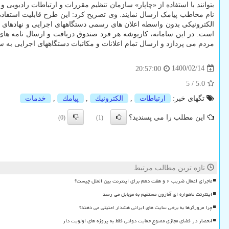
بتوانند با استفاده از «چاپار» سازمان تنظیم مقررات و ارتباطات رادیو
نام مخاطب پیامک ارسال نمایند. وی تصریح کرد: این طرح قابلیت استفاده
الکترونیکی بدون واسطه اعلان های رسمی دستگاههای اجرایی و نهادها
است. در این سامانه، کارپوشه هر فرد صندوق دریافت و ارسال نامه های ا
مردم می پردازد و ارسال تمام اعلانات و مکاتبات دستگاههای اجرایی به س
1400/02/14
20:57:00
5
/
5.0
تگهای خبر:
ارتباطات
,
الكترونیك
,
پیامك
,
خدمات
این مطلب را می پسندید؟
(0)
(1)
تازه ترین مطالب مرتبط
ماجرای اعمال ضریب ۲ و هفت دهم برای اینترنت بین الملل چیست؟
اینترنت ماهواره ای آمازون مستقیم به موبایل می رسد
چرا مرورگرها به برخی سایت های ایرانی هشدار امنیتی می دهند؟
انحصار در فضای مجازی ممنوع حمایت دولتی فقط به پروژه های اولویت دار