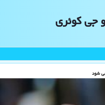
و جی كوئری
می شود