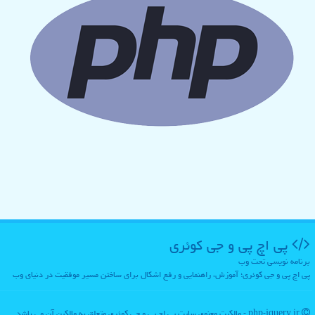
پی اچ پی و جی كوئری
برنامه نویسی تحت وب
پی اچ پی و جی کوئری؛ آموزش، راهنمایی و رفع اشکال برای ساختن مسیر موفقیت در دنیای وب
php-jquery.ir - مالکیت معنوی سایت پی اچ پی و جی كوئری متعلق به مالکین آن می باشد