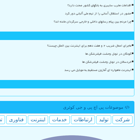
اقدامات مخرب سایبری به بانکهای کشور صحت دارد؟
حضور در استقلال آسانی را از تیم ملی آلبانی دور کرد
چرا مردم بین پیام رسانهای داخلی و خارجی سرگردان مانده اند؟
ماجرای اعمال ضریب ۲ و هفت دهم برای اینترنت بین الملل چیست؟
کودکان در تونل وحشت فیلترشکن ها
خردسالان در تونل وحشت فیلترشکن ها
اینترنت ماهواره ای آمازون مستقیم به موبایل می رسد
موضوعات پی اچ پی و جی كوئری
شركت
تولید
ارتباطات
خدمات
اینترنت
فناوری
ت