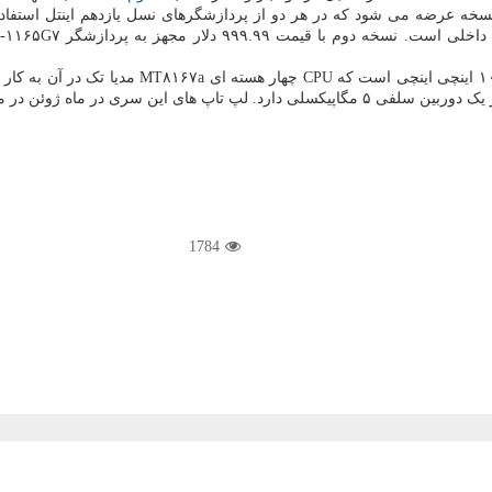
تبلتUrban T۱ یک دستگاه مجهز به سیستم عامل اند
1784