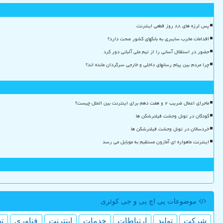
پس لرزه های ۸۸ روز قطعی اینترنت
اقدامات مخرب سایبری به بانکهای کشور صحت دارد؟
حضور در استقلال آسانی را از تیم ملی آلبانی دور کرد
چرا مردم بین پیام رسانهای داخلی و خارجی سرگردان مانده اند؟
ماجرای اعمال ضریب ۲ و هفت دهم برای اینترنت بین الملل چیست؟
کودکان در تونل وحشت فیلترشکن ها
خردسالان در تونل وحشت فیلترشکن ها
اینترنت ماهواره ای آمازون مستقیم به موبایل می رسد
موضوعات پی اچ پی و جی كوئری
شركت
تولید
ارتباطات
خدمات
اینترنت
فناوری
ت