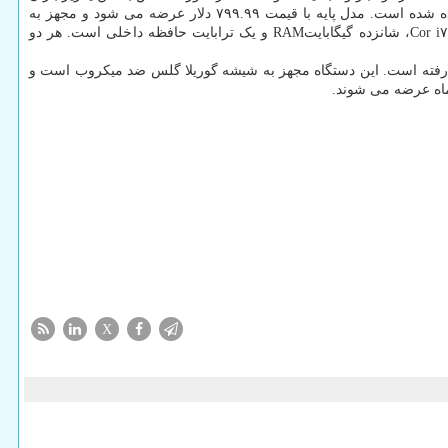
ماندن، خراب می شوند. در اصل نوت بوک ENDURO Urban N۳ در دو نسخه عرضه می شود که در هر دو از پردازشگرهای نسل یازدهم اینتل استفاده شده است. مدل پایه با قیمت ۷۹۹.۹۹ دلار عرضه می شود و مجهز به
پردازشگر Corei۵-۱۱۳۵G۷، هشت گیگابایتRAM و ۵۱۲ گیگابات حافظه داخلی است. نسخه دوم با قیمت ۹۹۹.۹۹ دلار مجهز به پردازشگر Cor i۷-۱۱۶۵G۷، شانزده گیگابایتRAM و یک ترابایت حافظه داخلی است. هر دو
روید ۱۰ و نمایشگر ۱۰ اینچی اینچی است که CPU چهار هسته ای MT۸۱۶۷a مدیا تک در آن به کار رفته است. این دستگاه مجهز به شیشه گوریلا گلس ضد میکروب است و
X