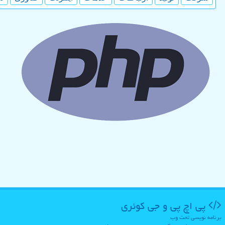
پی اچ پی و جی كوئری
برنامه نویسی تحت وب