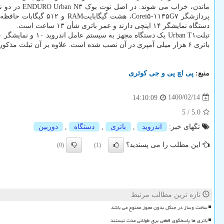
دستگاه نمایشگر ۱۴ اینچی دارند و عمر باتری شأن ۱۳ ساعت است.
باتری ۶ هزار میلی آمپری در آن نصب شده است. علاوه بر آن تبلت مذکور یک دوربین سلفی ۵ مگاپیکسلی دارد. لپ تاپ های این سری در ماه ژوئن در ماه عرضه می شوند.
منبع:
پی اچ پی و جی كوئری
1400/02/14
14:10:09
5
/
5.0
تگهای خبر:
اندروید
,
باتری
,
دستگاه
,
دوربین
این مطلب را می پسندید؟
(0)
(1)
تازه ترین مطالب مرتبط
ساخت وساز در جنگل بدون مجوز ممنوع می باشد
باتری ها پاسخگوی قطعی برق طولانی مدت نیستند