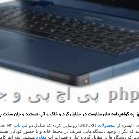
 به گواهینامه های مقاومت در مقابل گرد و خاک و آب هستند و جان سخت ب
ت «ایسر» از
محصولات
ENDURO رونمایی کرده که شامل دو
لپ تاپ
Urban N۳ و یک تبلت Urban T۱ است. هرچند به نظر می آید این
شد که نگران وجود دستگاه هایی ظریف در محیط خانه و با حضور کودکان هستند
مقاوم
هستند. البته آنها کام