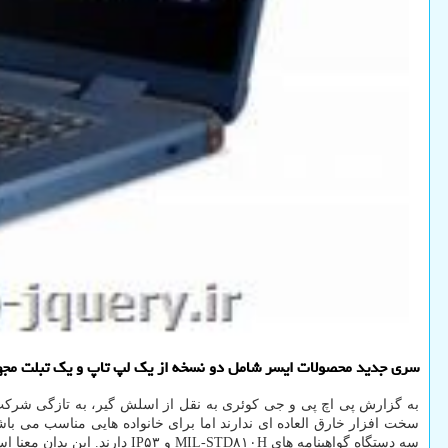
سری جدید محصولات ایسر شامل دو نسخه از یک لپ تاپ و یک تبلت مجهز
به گزارش پی اچ پی و جی کوئری به نقل از اسلش گیر، به تازگی شرک
سخت افزار خارق العاده ای ندارند اما برای خانواده هایی مناسب می با
سه دستگاه گواهینامه های MIL-STD۸۱۰H و IP۵۳ دارند. این بدان معنا است که دستگاه ها در مقابل گرد و غبار و قطرات آب