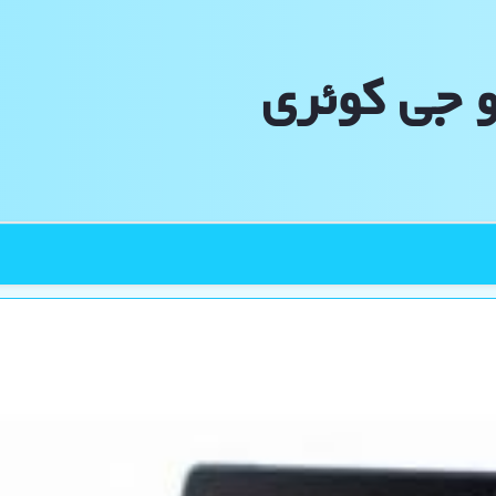
و جی كوئری