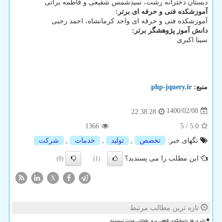
دبستان دخترانه رشت، سیدشمس شفیعی و فاطمه براتی
آموزشکده فنی و حرفه ای برتر:
آموزشکده فنی و حرفه ای واحد کرمانشاه، احمد رجبی
دانش آموز پژوهشگر برتر:
سینا اکبری
منبع:
php-jquery.ir
1400/02/08
22:38:28
1366
5
/
5.0
تگهای خبر:
تخصص
,
تولید
,
خدمات
,
شركت
این مطلب را می پسندید؟
(0)
(1)
X
تازه ترین مطالب مرتبط
باتری ها پاسخگوی قطعی برق طولانی مدت نیستند