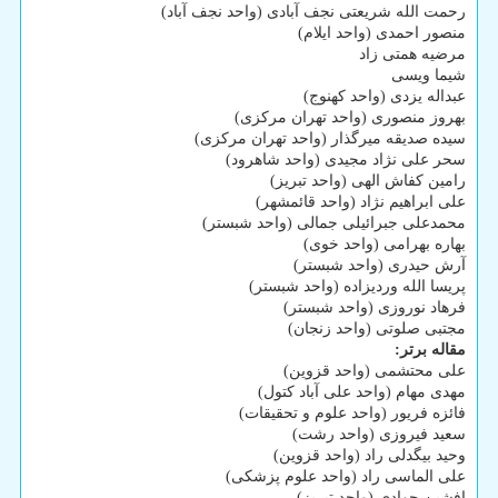
رحمت الله شریعتی نجف آبادی (واحد نجف آباد)
منصور احمدی (واحد ایلام)
مرضیه همتی زاد
شیما ویسی
عبداله یزدی (واحد کهنوج)
بهروز منصوری (واحد تهران مرکزی)
سیده صدیقه میرگذار (واحد تهران مرکزی)
سحر علی نژاد مجیدی (واحد شاهرود)
رامین کفاش الهی (واحد تبریز)
علی ابراهیم نژاد (واحد قائمشهر)
محمدعلی جبرائیلی جمالی (واحد شبستر)
بهاره بهرامی (واحد خوی)
آرش حیدری (واحد شبستر)
پریسا الله وردیزاده (واحد شبستر)
فرهاد نوروزی (واحد شبستر)
مجتبی صلوتی (واحد زنجان)
مقاله برتر:
علی محتشمی (واحد قزوین)
مهدی مهام (واحد علی آباد کتول)
فائزه فریور (واحد علوم و تحقیقات)
سعید فیروزی (واحد رشت)
وحید بیگدلی راد (واحد قزوین)
علی الماسی راد (واحد علوم پزشکی)
افشین جوادی (واحد تبریز)