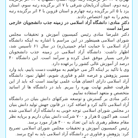
رتبه دوم، استان آذربایجان شرقی با ۷ اثر برگزیده رتبه سوم، استان
یزد با ۵ اثر برگزیده رتبه چهارم و استان قزوین با ۴ اثر برگزیده رتبه
پنجم را به خود اختصاص دادند.
دکتر منادی: دانشگاه آزاد اسلامی در زمینه جذب دانشجویان خارجی
سرآمد است
دکتر علیرضا منادی رئیس کمیسیون آموزش و تحقیقات مجلس
شورای اسلامی همینطور در این مراسم با اشاره به اینکه دانشگاه
آزاد اسلامی با حمایت امام خمینی(ره) در سال ۶۱ تأسیس شد،
اظهار داشت: دانشگاه آزاد اسلامی در زمینه جذب دانشجویان
خارجی بسیار موفق عمل کرده و سرآمد است. این دانشگاه ۴۰
درصد از آموزش عالی کشور را برعهده دارد.
وی با تاکید بر اینکه اگر می خواهیم به موفقیت دست یابیم، باید وارد
مسیر پژوهش و عرصه علم و فناوری شویم، اظهار نمود: دانشگاه
آزاد اسلامی دارای اعضای هیأت علمی توانمند است که باید از این
ظرفیت عظیم نهایت بهره را ببریم. باید در دانشگاه ها از اساتید
متخصص و متعهد استفاده نماییم.
دکتر منادی بر گسترش و توسعه شرکتهای دانش بنیان در دانشگاه
آزاد اسلامی تاکید کرد و اضافه کرد: در قانون جهش تولید دانش بنیان
در مجلس شورای اسلامی توجه خوبی به دانشگاه آزاد اسلامی شده
است. هم اکنون ۵ هزار و ۷۰۰ شرکت دانش بنیان داریم و برپایه نظر
مقام معظم رهبری باید این تعداد به ۴۰۰ هزار مورد برسد.
رئیس کمیسیون آموزش و تحقیقات مجلس شورای اسلامی تصریح
کرد: پژوهش و فناوری در دانشگاه آزاد اسلامی باید به اوج برسد.