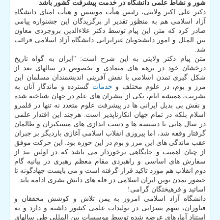
شور و نشاط علمی دانشگاه در خدمت پیشرفت کشور باشد
دکتر علی اکبر ولایتی، رئیس هیأت موسس و هیأت امنای دانشگاه
آزاد اسلامی هم به منظور تقدیر از برگزیدگان این جشنواره پیامی
صادر کرد که متن این پیام توسط دکتر علاءالدین بروجردی معاون
بین الملل و امور دانشجویان غیرایرانی دانشگاه آزاد اسلامی قرائت
شد.
متن پیام دکتر ولایتی به این شرح است: "ایران به گواه تاریخ
درخشان خود در برهه های متمادی و بخصوص در سالهای بعد از
شکل گیری تمدن اسلامی با نقش آفرینی اندیشمندان مسلمان این
مرز و بوم، در علوم مختلف و
خدمات
گسترده و ماندگار آنان به
بشریت، همیشه ایام، یکی از پیشران های علم در جهان شناخته شده
و نقش بی بدیل ایرانی ها در پیشرفت علوم متعدد نه تنها در قلمرو
اسلام بلکه در تمام جهان انکارناپذیر است. هرچند این اقتدار علمی
در سال هایی با دسیسه ها و دست اندازی های مستکبران و ظالمان
گرفتار وقفه شد، اما پیروزی انقلاب اسلامی آغازی باردیگر بر جبران
عقب ماندگی های این مرز و بوم در این حوزه بود. این حرکت موفق
از چنان اهمیت و جایگاهی برخوردار می باشد که در اولین بند از
سفارش های اساسی و راهبردی مقام معظم رهبری در بیانیه گام
دوم انقلاب هم مورد تاکید قرار گرفته است و می بایست جهادگونه تا
حضور تمدن نوین ایران اسلامی در قله های دانش بشری ادامه یابد.
اساتید و فرهیختگان گرامی!
دانشگاه آزاد اسلامی امروز به یمن تلاش و کوشش محققان و
فناوران، سهم بسزایی در تولیدات علمی کشور داشته و دارد و به
استناد آمارهای عرضه شده توسط موسسات بین المللی طی سالهای