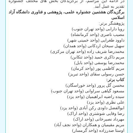
در ادامه این مراسم، از برگزیدگان بخش های مختلف جشنواره
تقدیر به عمل آمد.
برگزیدگان هشتمین جشنواره علمی، پژوهشی و فناوری دانشگاه آزاد
اسلامی
پژوهشگر برتر:
رویا دارابی (واحد تهران جنوب)
مصیب ناصری (واحد کرمانشاه)
داوود طغرایی (واحد خمینی شهر)
سهیل سبحان اردکانی (واحد همدان)
محمدرضا شریف زاده (واحد تهران مرکزی)
مریم ذاکری حمید (واحد تنکابن)
محمدرضا یوسفی (واحد بابل)
مریم کاظمی پور (واحد کرمان)
حسن رسولی سقای (واحد تبریز)
کتاب برتر:
محسن گل پرور (واحد خوراسگان)
مسعود گیاهی سراوانی (واحد تهران جنوب)
سیده راضیه ابراهیمیان (واحد یزد)
علی نظری (واحد یزد)
ابوالفضل داودی رکن آبادی (واحد یزد)
رضا وفایی شوشتری (واحد اراک)
مهرداد نصیرخانی (واحد اراک)
مریم مقیمیان و همکاران (واحد نجف آباد)
اوستا صدرزاده (واحد گرمسار)