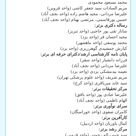
محمد مسعود محمودی
مریم السادات سید جعفر کاشی (واحد قزوین)
علیرضا مردانی، مجید هاشم زاده (واحد نجف آباد)
حسین پورقاسمی، مرتضی بهنام (واحد نجف آباد)
رساله دکتری برتر:
ساناز تقی پور حاجبی (واحد تبریز)
مجید احسان فر (واحد یزد)
محمد یوسفی (واحد ماهشهر)
کیارش جمشیدی گوهرریزی (واحد یزد)
پایان نامه کارشناسی ارشد/دکترای حرفه ای برتر:
فرزانه دانشیار (واحد سقز)
علیرضا مردانی (واحد نجف آباد)
نعیمه بیدمشکی یزدی (واحد یزد)
مریم شریف (واحد علوم پزشکی تهران)
سید عابد میرباقری (واحد کرج)
مرکز تحقیقات برتر:
علیرضا عبادی پور (واحد بافق)
الهام ناظمی (واحد نجف آباد)
سرای نوآوری برتر:
کامران صفوی (واحد خوراسگان)
کارآفرین برتر:
کمال یاوریان (واحد اردبیل)
مرکز رشد برتر:
سید حبیب اله رحمتی (واحد قزوین)