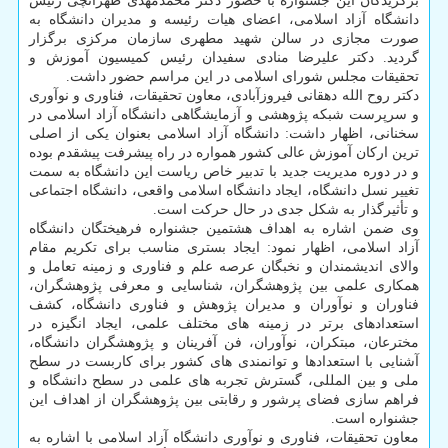
برگزیدگان این جشنواره با حضور دکتر محمدمهدی طهرانچی رئیس
دانشگاه آزاد اسلامی، اعضای هیات رئیسه و مدیران دانشگاه به
صورت مجازی در سالن شهید مطهری سازمان مرکزی برگزار
گردید. دکتر علیرضا منادی سفیدان رئیس کمیسیون آموزش و
تحقیقات مجلس شورای اسلامی در این مراسم حضور داشت.
دکتر روح الله دهقانی فیروزآبادی، معاون تحقیقات، فناوری و نوآوری
و سرپرست شبکه پژوهشی و آزمایشگاهی دانشگاه آزاد اسلامی در
سخنانی، اظهار داشت: دانشگاه آزاد اسلامی بعنوان یکی از اصلی
ترین ارکان آموزش عالی کشور همواره در راه پیشرفت پیشقدم بوده
و در دوره مدیریت جدید با تدبیر خاص ریاست این دانشگاه به سمت
تغییر نسل دانشگاه، ایجاد دانشگاه اسلامی واقعی، دانشگاه اجتماعی
و تأثیرگذار به شکل جدی در حال حرکت است.
وی ضمن اشاره به اهداف هشتمین جشنواره فرهیختگان دانشگاه
آزاد اسلامی، اظهار نمود: ایجاد بستری مناسب برای تکریم مقام
والای اندیشمندان و نخبگان عرصه علم و فناوری و زمینه تعامل و
همکاری علمی بین پژوهشگران، شناسایی و معرفی پژوهشگران،
فناوران و نوآوران و مدیران پژوهش و فناوری دانشگاه، کشف
استعدادهای برتر در زمینه های مختلف علمی، ایجاد انگیزه در
مخترعان، مبتکران، نوآوران، فن آفرینان و پژوهشگران دانشگاه،
آشنایی با استعدادها و توانمندی های کشور برای کاربست در سطح
ملی و بین المللی، گسترش تجربه های علمی در سطح دانشگاه و
فراهم سازی فضای پرشور و رقابتی بین پژوهشگران از اهداف این
جشنواره است.
معاون تحقیقات، فناوری و نوآوری دانشگاه آزاد اسلامی با اشاره به