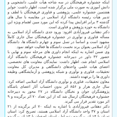
اینکه جشنواره فرهیختگان در سه شاخه هیأت علمی، دانشجویی و
دانش آموزی به صورت ملی برگزار شده است، اظهار داشت: جوایز
هشتمین جشنواره علمی، پژوهشی و فناوری فرهیختگان با لطف و
تدبیر هیأت رئیسه دانشگاه آزاد اسلامی در مقایسه با سال های
گذشته ۳ برابر افزایش پیدا کرده که این مورد مبین اهتمام ویژه این
دانشگاه به حوزه پژوهش و فناوری است.
دکتر دهقانی فیروزآبادی افزود: ورود جدی دانشگاه آزاد اسلامی به
مسأله فناوری و نوآوری در جشنواره فرهیختگان سال جاری کاملاً
مشهود است و اساسا در نسل سوم و چهارم دانشگاه ها، دانشگاه
آزاد اسلامی بعنوان برند نخست دانشگاه ها فعالیت خواهد نمود.
وی ضمن اشاره به اینکه انجام داوری های مرحله سوم و نهایی با
حضور ۳۲ داور در دبیرخانه جشنواره فرهیختگان دانشگاه آزاد
اسلامی انجام شد، اظهار داشت: نمایندگان معاونت های تخصصی،
اعضای هیات علمی واحدهای دانشگاهی و مدیران کل معاونت
تحقیقات، فناوری و نوآوری و شبکه پژوهشی و آزمایشگاهی وظیفه
داوری ها را برعهده داشتند.
معاون تحقیقات، فناوری و نوآوری دانشگاه آزاد اسلامی اضافه کرد:
سال جاری هزار و ۸۵۶ اثر بدون احتساب آثار اعضای باشگاه
پژوهشگران جوان و نخبگان دانشگاه در ۲۷ محور به دبیرخانه
جشنواره فرهیختگان ارسال شد که از این تعداد ۷۰ اثر برگزیده و ۹
اثر مورد تقدیر قرار می گیرند.
دکتر دهقانی فیروزآبادی با اشاره به اینکه ۷۰ اثر برگزیده از ۲۱
استان و ۳۷ واحد دانشگاه آزاد اسلامی هستند، تصریح کرد: استان
تهران با ۱۴ اثر برگزیده رتبه اول، استان اصفهان با ۱۳ اثر برگزیده