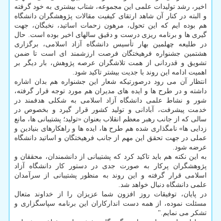
اخیر، رشد تولیدات علمی این مجموعه، شتاب بیشتری به خود گرفته
و البته در کنار آن شاهد ارتقای کیفیت مقالات پژوهشگران دانشگاه
هم بوده ایم که این تحول، مرهون زحمات اساتید، نخبگان، جهت
گیری ها و برنامه ریزی درست و دقیق سالهای اخیر بوده است. حال
در طلیعه چهلمین بهار تأسیس دانشگاه آزاد اسلامی، برگزاری
هشتمین جشنواره فرهیختگان فرصت ارزشمند ای است تا ضمن
تشویق و قدردانی از همت تلاشگران عرصه پژوهش، بار دیگر بر
اهمیت ادامه این روند با جدیت بیشتر تاکید شود.
انتظار آن می رود درصورتیکه شعار این جشنواره هم بدان اشاره
داشته و در طرح ها و ایده های مدیران هم مورد توجه قرار گرفته،
شور و نشاط علمی دانشگاه آزاد اسلامی به شکلی هدفمند در
خدمت پیشرفت، آبادانی و تولید کشور قرار گیرد و بخصوص در
سالی که از جانب رهبر معظم انقلاب بعنوان «تولید؛ پشتیبانی ها، مانع
زدایی ها» نامگذاری شده هم طرح ها، ایده ها و راهکارهای بنیادین و
عملی در جهت تحقق این مهم از جانب فرهیختگان و اساتید دانشگاه
عرضه شود.
به این نکته هم باید تاکید کرد که پشتیبانی از دانشمندان، محققان و
پژوهشگران پرکار به صورت جدی در دستور کار دانشگاه آزاد
اسلامی قرار گرفته و این روند به منظور پشتیبانی از سرآمدان
علمی دانشگاه دنبال خواهد شد.
در پایان، توفیقات روز افزون شما عزیزان را از خداوند متعال
مسئلت نموده، از همه دست اندارکاران این برنامه سپاسگزاری و
تشکر می نمایم."