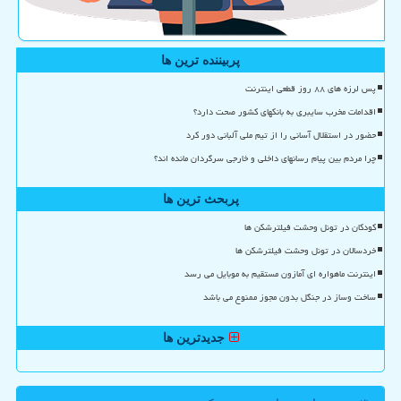
پربیننده ترین ها
پس لرزه های ۸۸ روز قطعی اینترنت
اقدامات مخرب سایبری به بانکهای کشور صحت دارد؟
حضور در استقلال آسانی را از تیم ملی آلبانی دور کرد
چرا مردم بین پیام رسانهای داخلی و خارجی سرگردان مانده اند؟
پربحث ترین ها
کودکان در تونل وحشت فیلترشکن ها
خردسالان در تونل وحشت فیلترشکن ها
اینترنت ماهواره ای آمازون مستقیم به موبایل می رسد
ساخت وساز در جنگل بدون مجوز ممنوع می باشد
جدیدترین ها