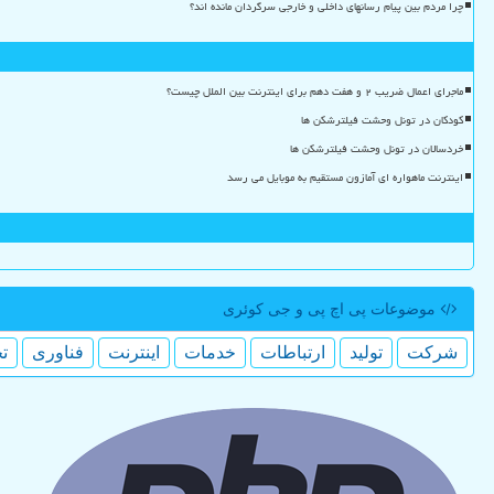
چرا مردم بین پیام رسانهای داخلی و خارجی سرگردان مانده اند؟
ماجرای اعمال ضریب ۲ و هفت دهم برای اینترنت بین الملل چیست؟
کودکان در تونل وحشت فیلترشکن ها
خردسالان در تونل وحشت فیلترشکن ها
اینترنت ماهواره ای آمازون مستقیم به موبایل می رسد
موضوعات پی اچ پی و جی كوئری
شركت
تولید
ارتباطات
خدمات
اینترنت
فناوری
ت