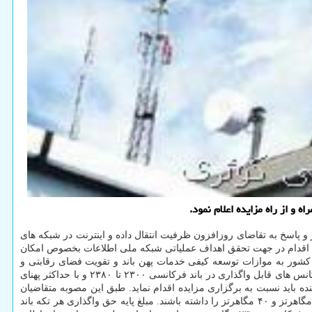
 و پاسخ به تقاضای روزافزون ظرفیت انتقال داده و اینترنت در شبکه های
 اقدام در جهت تحقق اهداف عملیاتی شبکه ملی اطلاعات بخصوص امکان
موزشی پژوهشی، حوزوی، کسب و کارها و کاربران تجاری با حداقل سرعت ۱۰۰ مگابیت بر ثانیه در کشور به موازات توسعه کیفی خدمات پهن باند و تقویت فضای رقابتی و
استفاده بهینه از منابع محدود طیف فرکانسی صورت می گیرد. مطابق شرایط و ضوابط واگذاری این باند فرکانسی که به صورت مزایده خواهد بود، فرکانس های قابل واگذاری در باند فرکانسی ۲۳۰۰ تا ۲۳۸۰ و با حداکثر پهنای
ه آینده باید نسبت به برگزاری مزایده اقدام نماید. طبق این مصوبه متقاضیان
می توانند با عنایت به شرایط افزایش ترافیک و کمبود ظرفیت برای پاسخ به نیاز مشترکان خود، درخواست دریافت تکه باند فرکانسی ۲۰ مگاهرتز، ۳۰ مگاهرتز و ۴۰ مگاهرتز را داشته باشند. مبلغ پایه حق واگذاری هر تکه باند