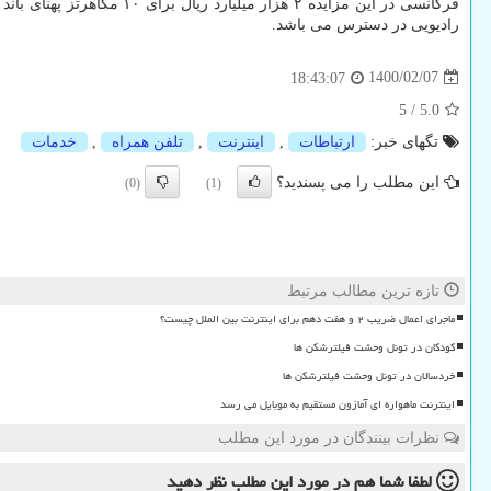
رادیویی در دسترس می باشد.
1400/02/07
18:43:07
5
/
5.0
تگهای خبر:
ارتباطات
,
اینترنت
,
تلفن همراه
,
خدمات
این مطلب را می پسندید؟
(0)
(1)
تازه ترین مطالب مرتبط
ماجرای اعمال ضریب ۲ و هفت دهم برای اینترنت بین الملل چیست؟
کودکان در تونل وحشت فیلترشکن ها
خردسالان در تونل وحشت فیلترشکن ها
اینترنت ماهواره ای آمازون مستقیم به موبایل می رسد
نظرات بینندگان در مورد این مطلب
لطفا شما هم
در مورد این مطلب
نظر دهید