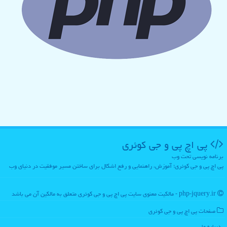
پی اچ پی و جی كوئری
برنامه نویسی تحت وب
پی اچ پی و جی کوئری؛ آموزش، راهنمایی و رفع اشکال برای ساختن مسیر موفقیت در دنیای وب
php-jquery.ir - مالکیت معنوی سایت پی اچ پی و جی كوئری متعلق به مالکین آن می باشد
صفحات پی اچ پی و جی كوئری
درباره ما