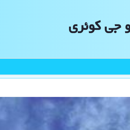
و جی كوئری