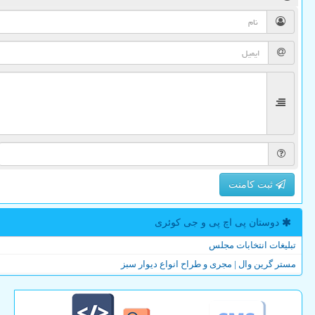
ثبت کامنت
دوستان پی اچ پی و جی كوئری
تبلیغات انتخابات مجلس
مستر گرین وال | مجری و طراح انواع دیوار سبز