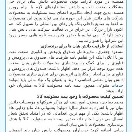
همیشه در مورد کارآمد بودن محصولات دانش بنیان برای حل
مشکلات صنعت نفت و داشتن استانداردهای لازم با ابهام روبرو
هستند. بدین جهت ایجاد مکانیزم اعطای بیمه مسئولیت به محصولات
شرکت های دانش بنیان این حوزه ها، می تواند ورود این محصولات
نه فقط به صنایع داخلی بلکه بازارهای بین المللی را تسهیل کند. هم
اکنون بازار بزرگی در عراق برای فعالیت شرکت های دانش بنیان
وجود دارد که می توانیم با صدور چنین بیمه نامه هایی مسیر ورود
این شرکتها را هموار نماییم.
استفاده از ظرفیت دانش بنیان ها برای برندسازی
مسعود جعفری، مدیرعامل صندوق پژوهش و فناوری صنعت نفت
نیز با اعلان اینکه این تفاهم نامه ظرفیت های صندوق های پژوهش و
فناوری را برای کمک به برندسازی محصولات دانش بنیان صنعت
نفت مورد توجه قرار می دهد، اظهار داشت: صندوق های پژوهش و
فناوری برای ایجاد راهکارهای اثربخش برای تجاری سازی محصولات
دانش بنیان نقشی اساسی دارند و بعنوان یک نهاد مالی باید بتوانند
خدمات
متنوعی همچون بیمه نامه مسئولیت کالا به مشتریان خود
ارائه بدهند.
تضمین کیفیت محصولات با وجود بیمه مسئولیت کالا
محمد دیباجی، مسئول امور بیمه ای مرکز شرکتها و مؤسسات دانش
بنیان نیز با اشاره به شعار سال؛ «تولید؛ پشتیبانی ها، مانع زدایی ها»
اظهار داشت: یکی از مهم ترین اقداماتی که در امتداد تحقق شعار
امسال می توان انجام داد، صدور بیمه نامه مسئولیت کالا با هدف
برندسازی محصولات دانش بنیان است.
دیبایی اضافه کرد: خریداران محصولات دانش بنیان باید اطمینان