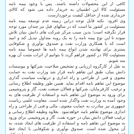
کافی از این محصولات داشته باشند، پس با وجود بیمه نامه
مسئولیت کالا این اطمینان به خریدار داده می شود که کالای
خریداری شده از حداقل کیفیت برخوردارست.
وی افزود: نکته قابل توجه دراین زمینه عدم توسعه بیمه نامه
مسئولیت در کشور ما است که در سالهای قبل نیز چندان مورد توجه
قرار نگرفته است؛ بدین سبب مرکز شرکت های دانش بنیان تلاش
نموده تا این نوع بیمه نامه را به یک رویه متداول تبدیل کند و امید
است که با همکاری وزارت نفت و صندوق نوآوری و شکوفایی
بستری برای نهادینه شدن انواع بیمه نامه ها خصوصاً بیمه نامه
مسئولیت کالا در کشور فراهم گردد تا بتوانیم از اثرات مثبت آن بهره
مند شویم.
به نقل از کارگروه ارزیابی و تشخیص صلاحیت شرکتها و موسسات
دانش بنیان، طبق این تفاهم نامه قرار شد وزارت نفت به حمایت
معنوی و فنی از طراحی و راه اندازی و درنهایت سیاست گذاری
موضوع این تفاهم نامه اقدام نماید. همین طور وظیفه اطلاع رسانی
و ترغیب کارفرمایان، شرکتها و فعالان صنعت نفت، گاز و پتروشیمی
برای ورود به موضوع این تفاهم نامه و استفاده از ظرفیت های به
وجود آمده به وزارت نفت واگذار شده است. معاونت علمی ریاست
جمهوری نیز مبادرت به حمایت معنوی، مالی و فنی از طراحی و راه
اندازی موضوع تفاهم نامه خواهدنمود. بعلاوه وظیفه اطلاع رسانی و
ترغیب فعالان دانش بنیان در حوزه نفت، گاز و پتروشیمی برای ورود
به موضوع این تفاهم نامه و استفاده از ظرفیت های ایجاد شده، به
آن محول شده است. صندوق نوآوری و شکوفایی با ایجاد خط