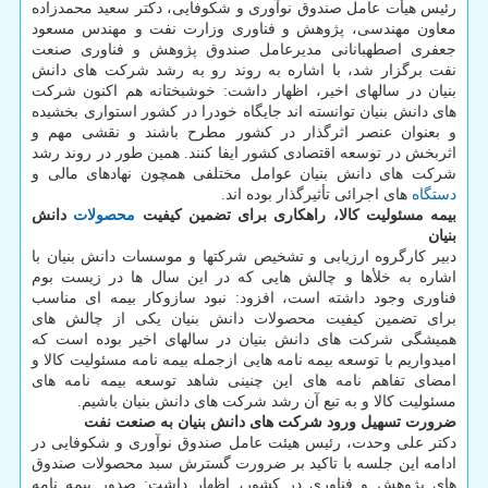
رئیس هیأت عامل صندوق نوآوری و شکوفایی، دکتر سعید محمدزاده
معاون مهندسی، پژوهش و فناوری وزارت نفت و مهندس مسعود
جعفری اصطهبانانی مدیرعامل صندوق پژوهش و فناوری صنعت
نفت برگزار شد، با اشاره به روند رو به رشد شرکت های دانش
بنیان در سالهای اخیر، اظهار داشت: خوشبختانه هم اکنون شرکت
های دانش بنیان توانسته اند جایگاه خودرا در کشور استواری بخشیده
و بعنوان عنصر اثرگذار در کشور مطرح باشند و نقشی مهم و
اثربخش در توسعه اقتصادی کشور ایفا کنند. همین طور در روند رشد
شرکت های دانش بنیان عوامل مختلفی همچون نهادهای مالی و
دستگاه
های اجرائی تأثیرگذار بوده اند.
بیمه مسئولیت کالا، راهکاری برای تضمین کیفیت
محصولات
دانش
بنیان
دبیر کارگروه ارزیابی و تشخیص شرکتها و موسسات دانش بنیان با
اشاره به خلأها و چالش هایی که در این سال ها در زیست بوم
فناوری وجود داشته است، افزود: نبود سازوکار بیمه ای مناسب
برای تضمین کیفیت محصولات دانش بنیان یکی از چالش های
همیشگی شرکت های دانش بنیان در سالهای اخیر بوده است که
امیدواریم با توسعه بیمه نامه هایی ازجمله بیمه نامه مسئولیت کالا و
امضای تفاهم نامه های این چنینی شاهد توسعه بیمه نامه های
مسئولیت کالا و به تبع آن رشد شرکت های دانش بنیان باشیم.
ضرورت تسهیل ورود شرکت های دانش بنیان به صنعت نفت
دکتر علی وحدت، رئیس هیئت عامل صندوق نوآوری و شکوفایی در
ادامه این جلسه با تاکید بر ضرورت گسترش سبد محصولات صندوق
های پژوهش و فناوری در کشور، اظهار داشت: صدور بیمه نامه