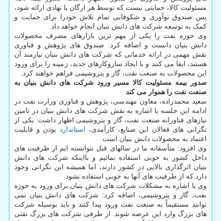
مسئولیت کالا، حمایتی نیست که توسط هر ارگان یا نهادی ارائه شود،
پس صندوق نوآوری و شکوفایی تمام تلاش خودرا برای حمایت و
کمک به توسعه شرکت های دانش بنیان انجام خواهد داد.
وی حوزه نفت را یکی از مهم ترین بازارهای مصرف محصولات
دانش بنیان دانست و اضافه کرد: صندوق های پژوهش و فناوری
نقش مهمی در ارائه خدماتی که شرکت های دانش بنیان نیازمند آن
هستند، ایفا می کنند و با ایجاد سازوکارهای جدید، زمینه را برای ورود
این محصولات به صنعت نفت، گاز و پتروشیمی فراهم خواهند کرد.
صدور بیمه مسئولیت کالا مسیر ورود شرکت های دانش بنیان به
صنعت نفت را هموار می کند
سعید محمدزاده، معاون مهندسی، پژوهش و فناوری وزارت نفت در
ادامه این جلسه با اشاره به نقش شرکت های دانش بنیان در تامین
نیازهای فناورانه صنعت نفت، گاز و پتروشیمی اظهار داشت: یکی از
نگرانی های فعالان این صنایع، کارآمدی،
استاندارد
بودن و قابلیت
اعتماد به محصولات دانش بنیان است.
وی افزود: متأسفانه ما در سالهای قبل نتوانسته ایم از ظرفیت های
داخل کشور به خوبی استفاده نمائیم و بااینکه شرکت های دانش
بنیان اثرگذاری بالایی در کشور دارند، اما همیشه این نگرانی وجود
دارد که از ظرفیت های آنها به خوبی استفاده نشود.
وی با اشاره به مشکلات شرکت های دانش بنیان برای ورود به حوزه
نفت، گاز و پتروشیمی، اضافه کرد: شرکت های دانش بنیان نمی
توانند مستقیماً به صنعت نفت ورود پیدا کنند و باید بوسیله شرکت
های بزرگ وارد این عرصه شوند. از طرفی شرکت های بزرگ نفتی