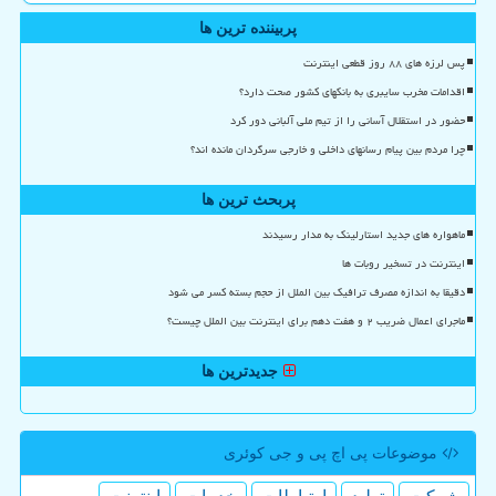
پربیننده ترین ها
پس لرزه های ۸۸ روز قطعی اینترنت
اقدامات مخرب سایبری به بانکهای کشور صحت دارد؟
حضور در استقلال آسانی را از تیم ملی آلبانی دور کرد
چرا مردم بین پیام رسانهای داخلی و خارجی سرگردان مانده اند؟
پربحث ترین ها
ماهواره های جدید استارلینک به مدار رسیدند
اینترنت در تسخیر روبات ها
دقیقا به اندازه مصرف ترافیک بین الملل از حجم بسته کسر می شود
ماجرای اعمال ضریب ۲ و هفت دهم برای اینترنت بین الملل چیست؟
جدیدترین ها
موضوعات پی اچ پی و جی كوئری