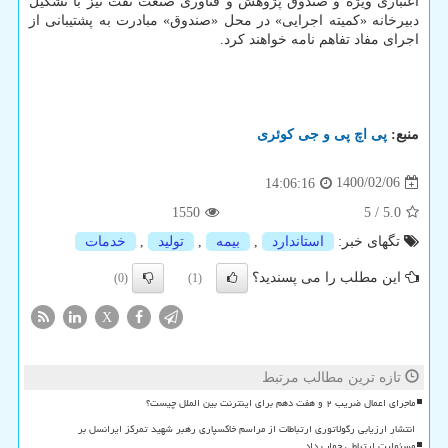
اعتباری ویژه و صندوق پژوهش و فناوری صنعت نفت نیز با تشکیل
دبیرخانه «کمیته اجرایی» در محل «صندوق» مبادرت به پشتیبانی از
اجرای مفاد تفاهم نامه خواهند کرد.
منبع:
پی اچ پی و جی كوئری
1400/02/06
14:06:16
1550
5
/
5.0
تگهای خبر:
استاندارد
,
بیمه
,
تولید
,
خدمات
این مطلب را می پسندید؟
(0)
(1)
X
تازه ترین مطالب مرتبط
ماجرای اعمال ضریب ۲ و هفت دهم برای اینترنت بین الملل چیست؟
انتشار ارزیابی رگولاتوری ارتباطات از مراسم خاکسپاری رهبر شهید تمرکز ایرانسل بر
مسئولیت ارتباطی جواب داد