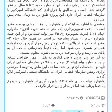
وی با اعلان اینکه فاز مطالعاتی این پروژه در حال انجام می باشد،
اضافه کرد: مدت زمان ساخت این ماهواره حدود ۴ تا ۵ سال در نظر
گرفته شده است و مطابق با قراردادی که دانشگاه امیرکبیر با
سازمان فضایی ایران دارد، این پروژه طبق برنامه زمان بندی پیش
می رود.
معتمدی با اشاره به اینکه این ماهواره از نوع سنجشی بوده و مقرر
است با دقت تصویربرداری یک متر ساخته شود، افزود: ماهواره
«پیام ۱» با قدرت تصویربرداری ۴۵ متر تولید شده بود و از این حیث
ماهواره «پیام ۲» بسیار پیشرفته تر است. در همین حال «پیام ۲»
مقرر است در مدار بالای ۵۰۰ کیلومتر زمین قرار گیرد و یک ماهواره
عملیاتی شمرده می شود. اما اینکه دقیقاً چه زمانی ساخت آن به
پایان می رسد و وارد مرحله پرتاب می شود، معلوم نیست.
به گزارش پی اچ پی و جی کوئری به نقل از مهر، طراحی نسخه
جدید ماهواره پیام (پیام ۲) بهمن ماه ۹۸ در سازمان فضایی ایران
تأیید و مشخصات آن نهایی شد. ساخت این ماهواره توسط مرتضی
براری رئیس سازمان فضایی ایران به دانشگاه صنعتی امیرکبیر ابلاغ
گردید.
ماهواره «پیام ۱» دی ماه ۱۳۹۷، با بهره گیری از ماهواره بر سیمرغ
به فضا پرتاب شد اما در مدار زمین قرار نگرفت.
1400/02/04
22:41:25
1307
5
/
5.0