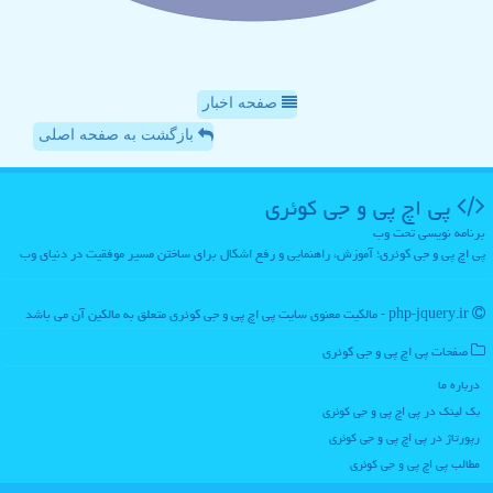
صفحه اخبار
بازگشت به صفحه اصلی
پی اچ پی و جی كوئری
برنامه نویسی تحت وب
پی اچ پی و جی کوئری؛ آموزش، راهنمایی و رفع اشکال برای ساختن مسیر موفقیت در دنیای وب
php-jquery.ir - مالکیت معنوی سایت پی اچ پی و جی كوئری متعلق به مالکین آن می باشد
صفحات پی اچ پی و جی كوئری
درباره ما
بک لینک در پی اچ پی و جی كوئری
رپورتاژ در پی اچ پی و جی كوئری
مطالب پی اچ پی و جی كوئری