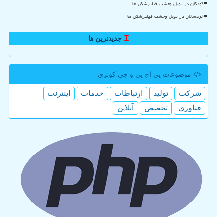
کودکان در تونل وحشت فیلترشکن ها
خردسالان در تونل وحشت فیلترشکن ها
جدیدترین ها
موضوعات پی اچ پی و جی كوئری
شركت
تولید
ارتباطات
خدمات
اینترنت
فناوری
تخصص
آنلاین