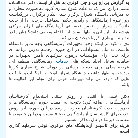
به گزارش پی اچ پی و جی کوئری به نقل از ایسنا،
دکتر عبدالساده
نیسی دراین آیین که به علت شیوع بیماری کرونا به صورت مجازی و
به میزبانی دانشگاه شیراز برگزار شد، ابتکار برگزاری بزرگداشت
روز علوم آزمایشگاهی و زادروز حکیم اسماعیل جرجانی را از جانب
دانشگاه شیراز و انجمن تحقیقاتی آزمایشگاه های ایران حرکتی
هوشمندانه ارزیابی و اظهار نمود: این اقدام وظایف دانشگاهیان را در
مقابله با بیماری کرونا دوچندان می کند.
وی با تکیه بر اینکه وجود تجهیزات آزمایشگاهی وجه تمایز دانشگاه
هاست، به بیان پیشنهاداتی در این حوزه ازجمله تدوین برنامه ای
برای ثبت آرای مؤسسات درمورد شرکتهای تأمین تجهیزات در
سامانه شاعا، ایجاد شبکه های
خدمات
آزمایشگاهی منطقه ای،
عرضه مدلی برای خدمات رسانی در دوران شیوع بیماری کرونا
پرداخت و اظهار داشت: دانشگاه شیراز باتوجه به امکانات و ظرفیت
هایی که دارد، می تواند دبیرخانه خوبی برای انجام این فعالیت ها
باشد.
دکتر نیسی با انتقاد از روش سنتی استخدام کارشناسان
آزمایشگاهی، اضافه کرد: باتوجه به اهمیت حوزه آزمایشگاه ها و
ضرورت جذب کارشناسان مجرب و زبده در این حوزه، این روش
جذب برای کارشناسان آزمایشگاهی صحیح نیست و دراین خصوص با
مقامات ذیربط درحال مذاکره هستیم.
هزینه برای تاسیس آزمایشگاه های مرکزی، نوعی سرمایه گذاری
است