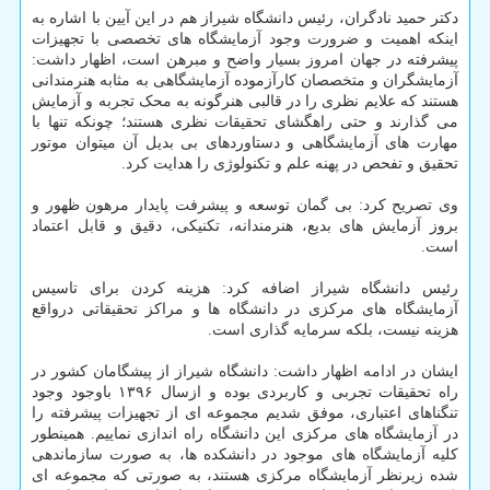
دکتر حمید نادگران، رئیس دانشگاه شیراز هم در این آیین با اشاره به
اینکه اهمیت و ضرورت وجود آزمایشگاه های تخصصی با تجهیزات
پیشرفته در جهان امروز بسیار واضح و مبرهن است، اظهار داشت:
آزمایشگران و متخصصان کارآزموده آزمایشگاهی به مثابه هنرمندانی
هستند که علایم نظری را در قالبی هنرگونه به محک تجربه و آزمایش
می گذارند و حتی راهگشای تحقیقات نظری هستند؛ چونکه تنها با
مهارت های آزمایشگاهی و دستاوردهای بی بدیل آن میتوان موتور
تحقیق و تفحص در پهنه علم و تکنولوژی را هدایت کرد.
وی تصریح کرد: بی گمان توسعه و پیشرفت پایدار مرهون ظهور و
بروز آزمایش های بدیع، هنرمندانه، تکنیکی، دقیق و قابل اعتماد
است.
رئیس دانشگاه شیراز اضافه کرد: هزینه کردن برای تاسیس
آزمایشگاه های مرکزی در دانشگاه ها و مراکز تحقیقاتی درواقع
هزینه نیست، بلکه سرمایه گذاری است.
ایشان در ادامه اظهار داشت: دانشگاه شیراز از پیشگامان کشور در
راه تحقیقات تجربی و کاربردی بوده و ازسال ۱۳۹۶ باوجود وجود
تنگناهای اعتباری، موفق شدیم مجموعه ای از تجهیزات پیشرفته را
در آزمایشگاه های مرکزی این دانشگاه راه اندازی نماییم. همینطور
کلیه آزمایشگاه های موجود در دانشکده ها، به صورت سازماندهی
شده زیرنظر آزمایشگاه مرکزی هستند، به صورتی که مجموعه ای