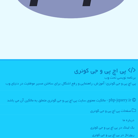
پی اچ پی و جی كوئری
برنامه نویسی تحت وب
پی اچ پی و جی کوئری؛ آموزش، راهنمایی و رفع اشکال برای ساختن مسیر موفقیت در دنیای وب
php-jquery.ir - مالکیت معنوی سایت پی اچ پی و جی كوئری متعلق به مالکین آن می باشد
صفحات پی اچ پی و جی كوئری
درباره ما
بک لینک در پی اچ پی و جی كوئری
رپورتاژ در پی اچ پی و جی كوئری