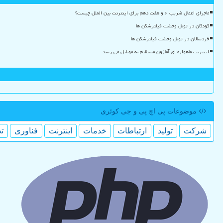
ماجرای اعمال ضریب ۲ و هفت دهم برای اینترنت بین الملل چیست؟
کودکان در تونل وحشت فیلترشکن ها
خردسالان در تونل وحشت فیلترشکن ها
اینترنت ماهواره ای آمازون مستقیم به موبایل می رسد
موضوعات پی اچ پی و جی كوئری
شركت
تولید
ارتباطات
خدمات
اینترنت
فناوری
ت