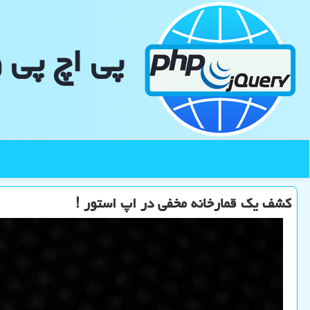
پی اچ پی 
كشف یك قمارخانه مخفی در اپ استور !