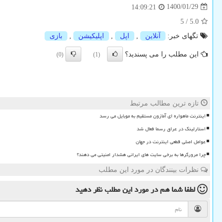
1400/01/29
14:09:21
5
/
5.0
تگهای خبر:
آنلاین
,
اپل
,
اپلیكیشن
,
بازی
این مطلب را می پسندید؟
(0)
(1)
تازه ترین مطالب مرتبط
اینترنت ماهواره ای آمازون مستقیم به موبایل می رسد
استارلینک در عراق رسما فعال شد
عوامل اصلی قطعی اینترنت در جهان
چرا مرورگرها به برخی سایت های ایرانی هشدار امنیتی می دهند؟
نظرات بینندگان در مورد این مطلب
لطفا شما هم
در مورد این مطلب
نظر دهید