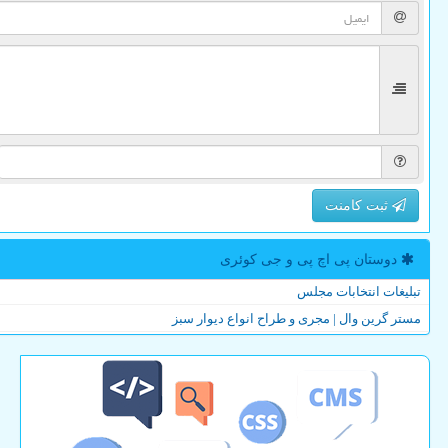
ثبت کامنت
دوستان پی اچ پی و جی كوئری
تبلیغات انتخابات مجلس
مستر گرین وال | مجری و طراح انواع دیوار سبز