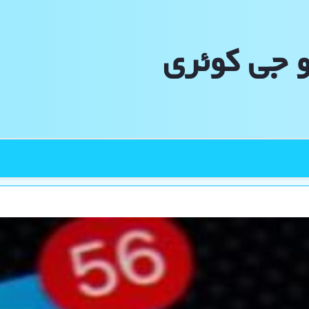
و جی كوئری