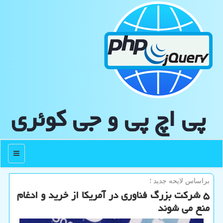
پی اچ پی و جی كوئری
منو
براساس لایحه جدید ؛
۵ شركت بزرگ فناوری در آمریكا از خرید و ادغام
منع می شوند