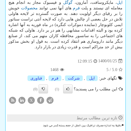
اپل
، مایکروسافت، آمازون،
گوگل
و فیسبوک مجاز به انجام هیچ
معامله ای نیستند و پلت
فرم
های آنها نمی توانند
محصولات
خویش
را بر رقبای دیگر اولویت دهند. به صورت گسترده تر لایحه هاولی
تلاش در حل بعضی از چالش هایی دارد که لایحه آنتی تراست سناتور
ایمی کلوبوچار (نماینده دموکرات کنگره) در ماه فوریه به آنها اشاره
کرده بود و البته اقدامات مشابهی را هم در بر دارد. هاولی که شبکه
های اجتماعی را به سانسور محافظه کاران متهم می کند، از صنایع
دیگر مانند داروسازی هم انتقاد کرده است. به قول او بخش مذکور
بیش از حد متراکم است و قدرت زیادی در بازار دارد.
1400/01/25
12:09:15
1468
5
/
5.0
تگهای خبر:
اپل
,
شركت
,
فرم
,
فناوری
این مطلب را می پسندید؟
(0)
(1)
X
تازه ترین مطالب مرتبط
دقیقا به اندازه مصرف ترافیک بین الملل از حجم بسته کسر می شود