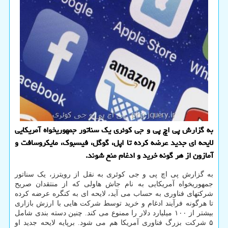
به گزارش پی اچ پی و جی کوئری یک سناتور جمهوریخواه آمریکایی
لایحه ای جدید عرضه کرده تا اپل، گوگل، فیسبوک، مایکروسافت و
آمازون از هر گونه خرید و ادغام منع شوند.
به گزارش پی اچ پی و جی کوئری به نقل از رویترز، یک سناتور
جمهوریخواه آمریکایی به نام جاش هاولی که از منتقدان صریح
شرکتهای فناوری به حساب می آید، لایحه ای به کنگره عرضه کرده
تا هرگونه فرآیند ادغام و خرید توسط شرکت هایی با ارزش بازاری
بیشتر از ۱۰۰ میلیارد دلار را ممنوع می کند. چنین دسته بندی شامل
۵ شرکت بزرگ فناوری آمریکا هم می شود. برپایه لایحه جدید او