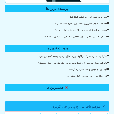
پربیننده ترین ها
پس لرزه های ۸۸ روز قطعی اینترنت
اقدامات مخرب سایبری به بانکهای کشور صحت دارد؟
حضور در استقلال آسانی را از تیم ملی آلبانی دور کرد
چرا مردم بین پیام رسانهای داخلی و خارجی سرگردان مانده اند؟
پربحث ترین ها
دقیقا به اندازه مصرف ترافیک بین الملل از حجم بسته کسر می شود
ماجرای اعمال ضریب ۲ و هفت دهم برای اینترنت بین الملل چیست؟
کودکان در تونل وحشت فیلترشکن ها
خردسالان در تونل وحشت فیلترشکن ها
جدیدترین ها
موضوعات پی اچ پی و جی كوئری