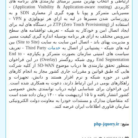
ارتباطی و انتخاب بهترین مسیر برمبنای نیازمندی های برنامه های
کاربردی (Application Visibility & Application-aware routing) -
مسیریابی متمرکز و پویا با بهره گیری از معماری SDN و به
روزرسانی شدن مسیرها در لبه به ازایِ هر توپولوژی و VPN -
استفاده از ZTP (Zero Touch Provisioning) در دستگاه های لبه برای
ایجاد اتصال امن و خودکار به شبکه - تعریف توافقنامه های سطح
سرویس مختلف به ازای هر برنامه بوسیله اندازه گیری کیفیت مسیر
و مدیریت پهنای باند - اتصال امن سایت به سایت (Site to Site) بین
لبه های شبکه - پشتیبانی از اتصال به
خدمات
Third Party - تعریف
سیاست های امنیتی سازمان بصورت متمرکز و یکپارچه - End to
End Segmentation روی شبکه روگستر (Overlay) در این فراخوان
بمنظور تحقق نیازمندی ها درباب موضوع SD-WAN از کلیه شرکت
هایی که طبق قوانین و مقررات جاری کشور مجاز به انجام کارهای
فنی در حوزه شبکه و نرم افزار هستند و دانش، تجهیزات و
راهکارهای بومی در این ارتباط دارند، دعوت به همکاری شده است.
این فراخوان برای شناسایی اولیه درباب توانمندی بخش خصوصی
کشور انتشار یافته و تا ۱۵ اردیبهشت ماه ۱۴۰۰ زمان داده شده است
که متقاضیان مدارک و مستندات خودرا به معاونت دولت الکترونیکی
سازمان فناوری اطلاعات ایران عرضه کنند.
منبع:
php-jquery.ir