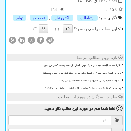
1400/01/24
14:10:49
1428
5
/
5.0
تگهای خبر:
ارتباطات
,
الكترونیك
,
تخصص
,
تولید
این مطلب را می پسندید؟
(0)
(1)
X
تازه ترین مطالب مرتبط
دقیقا به اندازه مصرف ترافیک بین الملل از حجم بسته کسر می شود
ماجرای اعمال ضریب ۲ و هفت دهم برای اینترنت بین الملل چیست؟
اینترنت ماهواره ای آمازون مستقیم به موبایل می رسد
چرا مرورگرها به برخی سایت های ایرانی هشدار امنیتی می دهند؟
نظرات بینندگان در مورد این مطلب
لطفا شما هم
در مورد این مطلب
نظر دهید