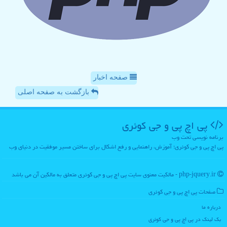
صفحه اخبار
بازگشت به صفحه اصلی
پی اچ پی و جی كوئری
برنامه نویسی تحت وب
پی اچ پی و جی کوئری؛ آموزش، راهنمایی و رفع اشکال برای ساختن مسیر موفقیت در دنیای وب
php-jquery.ir - مالکیت معنوی سایت پی اچ پی و جی كوئری متعلق به مالکین آن می باشد
صفحات پی اچ پی و جی كوئری
درباره ما
بک لینک در پی اچ پی و جی كوئری