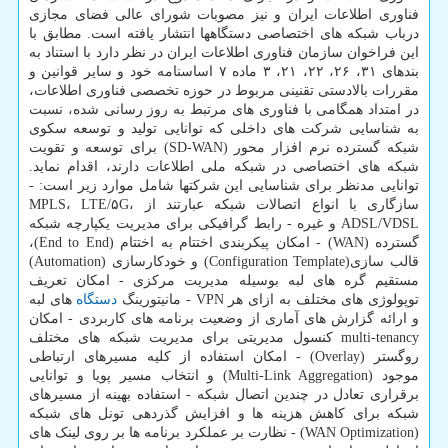
فناوری اطلاعات ایران و نیز مصوبات شورای عالی فضای مجازی
درباب شبکه های اختصاصی دستگاهها انتشار یافته است. مطابق با
این فراخوان سازمان فناوری اطلاعات ایران در نظر دارد با استناد به
بندهای ۳۱، ۲۶، ۲۲، ۲۱، ۳ ماده ۷ اساسنامه خود و سایر قوانین و
مقررات بالادستی تقنینی مربوط در حوزه تخصصی فناوری اطلاعات،
در امتداد همگامی با فناوری های مرتبط به روز رسانی شده، نسبت
به شناسایی شرکت های داخلی که توانایی تولید و توسعه سکوی
شبکه گسترده نرم افزار محور (SD-WAN) برای توسعه و تقویت
شبکه های اختصاصی در شبکه ملی اطلاعات دارند، اقدام نماید.
توانایی مدنظر برای شناسایی این شرکتها شامل موارد زیر است: -
سازگاری با انواع اتصالات شبکه عبارتند از MPLS، LTE/۵G،
ADSL/VDSL و غیره - رابط گرافیکی برای مدیریت یکپارچه شبکه
گسترده (WAN) - امکان پیکربندی اختتام به اختتام (End to End)،
قالب سازی(Configuration Template) و خودکارسازی (Automation)
مستقیم گره های لبه بوسیله مدیریت مرکزی - امکان تعریف
توپولوژی های مختلف به ازای هر VPN - مانیتورینگ
دستگاه
های لبه
و ارائه گزارش های آماری از وضعیت برنامه های کاربردی - امکان
multi-tenancy کنسول مدیریتی برای مدیریت شبکه های مختلف
روگستر (Overlay) - امکان استفاده از کلیه مسیرهای ارتباطی
موجود (Multi-Link Aggregation) و انتخاب مسیر پویا و توانایی
برقراری تعادل در چندین اتصال شبکه - استفاده بهینه از مسیرهای
شبکه برای کاهش هزینه ها و افزایش گذردهی تونل های شبکه
(WAN Optimization) - نظارت بر عملکرد برنامه ها بر روی لینک های