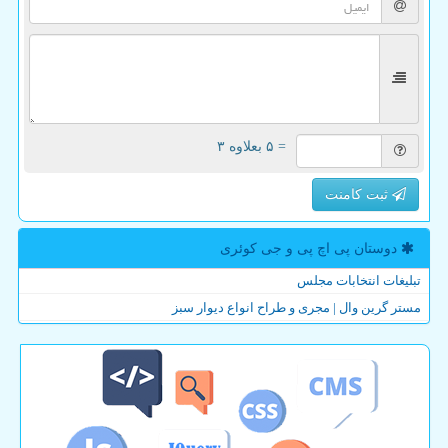
= ۵ بعلاوه ۳
ثبت کامنت
دوستان پی اچ پی و جی كوئری
تبلیغات انتخابات مجلس
مستر گرین وال | مجری و طراح انواع دیوار سبز